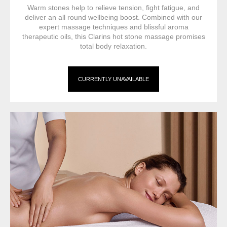
Warm stones help to relieve tension, fight fatigue, and
deliver an all round wellbeing boost. Combined with our
expert massage techniques and blissful aroma
therapeutic oils, this Clarins hot stone massage promises
total body relaxation.
CURRENTLY UNAVAILABLE