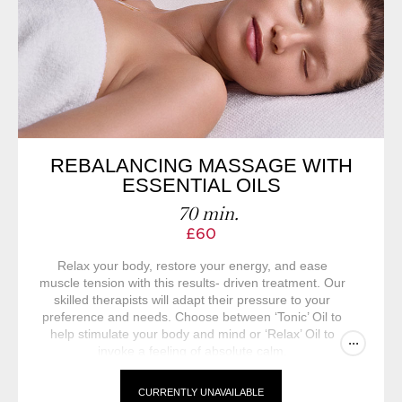
REBALANCING MASSAGE WITH
ESSENTIAL OILS
70 min.
£60
Relax your body, restore your energy, and ease
muscle tension with this results- driven treatment. Our
skilled therapists will adapt their pressure to your
preference and needs. Choose between ‘Tonic’ Oil to
help stimulate your body and mind or ‘Relax’ Oil to
...
invoke a feeling of absolute calm.
CURRENTLY UNAVAILABLE