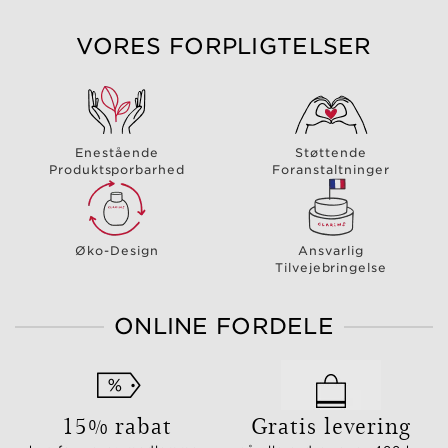
VORES FORPLIGTELSER
Enestående
Støttende
Produktsporbarhed
Foranstaltninger
Øko-Design
Ansvarlig
Tilvejebringelse
ONLINE FORDELE
15% rabat
Gratis levering