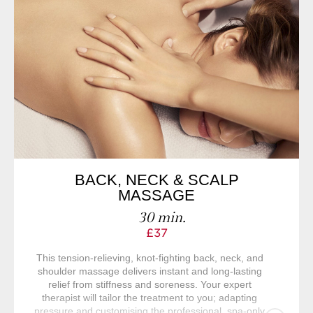
BACK, NECK & SCALP
MASSAGE
30 min.
£37
This tension-relieving, knot-fighting back, neck, and
shoulder massage delivers instant and long-lasting
relief from stiffness and soreness. Your expert
therapist will tailor the treatment to you; adapting
pressure and customising the professional, spa-only