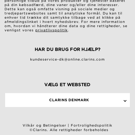
personlige tilbud på vores produkter og tjenester baseret
på din købsadfærd, dine vaner og/eller dine interesser.
Dette kan også omfatte visning på sociale medier og
tredjepartswebsites samt til analytiske formål. Du kan til
enhver tid trække dit samtykke tilbage ved at klikke på
afmeldingslinket i hvert nyhedsbrev. For mere information
om, hvordan vi håndterer dine data og dine rettigheder, se
venligst vores
privatlivspolitik
.
HAR DU BRUG FOR HJÆLP?
kundeservice-dk@online.clarins.com
VÆLG ET WEBSTED
CLARINS DENMARK
Vilkår og Betingelser
|
Fortrolighedspolitik
©Clarins. Alle rettigheder forbeholdes