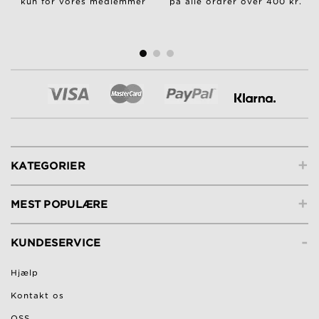
kun for vores medlemmer
på alle ordrer over 400 kr.
+
KATEGORIER
+
MEST POPULÆRE
-
KUNDESERVICE
Hjælp
Kontakt os
OSS