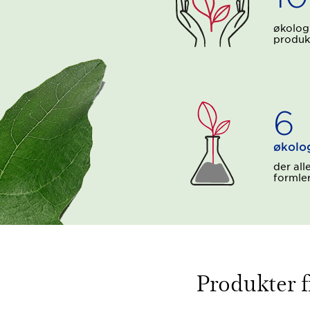
økolog
produk
6
økolog
der all
formle
Produkter f