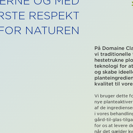
DERNE OG MED
RSTE RESPEKT
FOR NATUREN
På Domaine Cla
vi traditionelle
hestetrukne pl
teknologi for a
og skabe ideell
planteingredien
kvalitet til vor
Vi bruger dette f
nye planteaktiver
af de ingrediense
i vores behandlin
gård-til-glas-tilg
for os at levere d
når det gælder kv