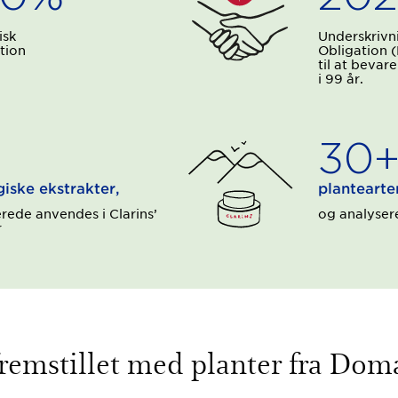
isk
Underskrivn
tion
Obligation (
til at bevar
i 99 år.
30
iske ekstrakter,
plantearte
erede anvendes i Clarins’
og analyser
r
remstillet med planter fra Dom