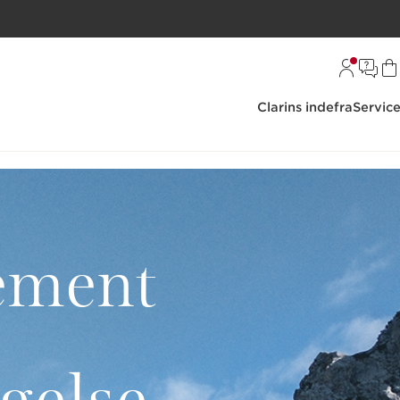
Clarins indefra
Servic
ement
ngelse