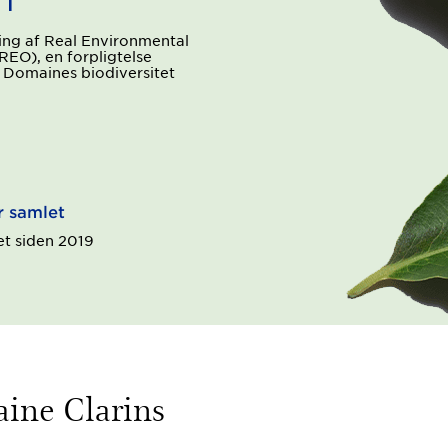
ing af Real Environmental
REO), en forpligtelse
e Domaines biodiversitet
+
r samlet
et siden 2019
aine Clarins