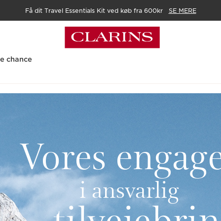
Få dit Travel Essentials Kit ved køb fra 600kr
SE MERE
te chance
Vores engag
i ansvarlig
tilvejebri