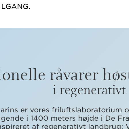
ILGANG.
onelle råvarer høs
i regenerativ
rins er vores friluftslaboratorium 
ggende i 1400 meters højde i De Fr
inspireret af regenerativt landbrug: 