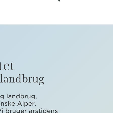
tet
t landbrug
og landbrug,
anske Alper.
Vi bruger årstidens