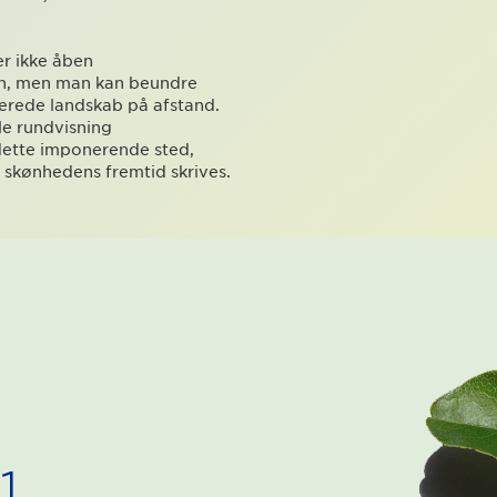
r ikke åben
en, men man kan beundre
erede landskab på afstand.
le rundvisning
dette imponerende sted,
 skønhedens fremtid skrives.
1