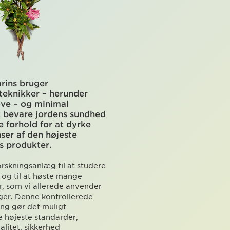
rins bruger
 teknikker – herunder
ove – og minimal
t bevare jordens sundhed
e forhold for at dyrke
ser af den højeste
es produkter.
orskningsanlæg til at studere
 og til at høste mange
r, som vi allerede anvender
ger. Denne kontrollerede
ang gør det muligt
e højeste standarder,
alitet, sikkerhed