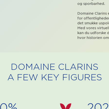
og sporbarhed.
Domaine Clarins e
for offentlighed
det smukke uspol
Med vores virtuel
kan du udforske 
hvor historien om
DOMAINE CLARINS
A FEW KEY FIGURES
00%
202