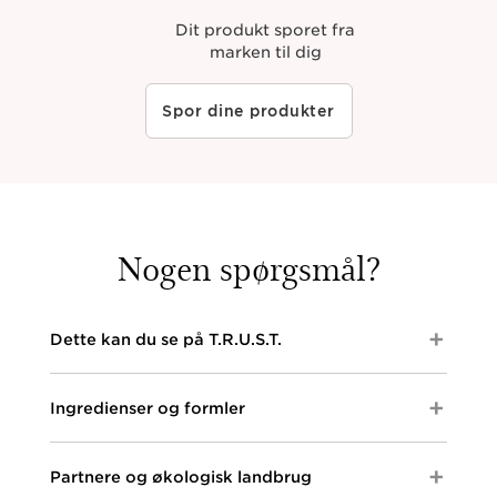
Dit produkt sporet fra
marken til dig
Spor dine produkter
Nogen spørgsmål?
Dette kan du se på T.R.U.S.T.
Omfatter Clarins T.R.U.S.T.-platformen både
Ingredienser og formler
hudpleje- og makeupprodukter?
Indtil videre
omfatter Clarins T.R.U.S.T.-
platformen
kun hudplejeprodukter.
Udrulningen
Vil alle ingredienser i produktformler kunne
Partnere og økologisk landbrug
af Clarins T.R.U.S.T.
sker løbende
, men Clarins
spores på Clarins T.R.U.S.T.?