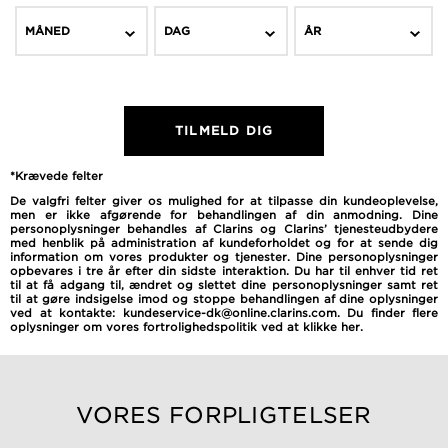
MÅNED
DAG
ÅR
TILMELD DIG
*Krævede felter
De valgfri felter giver os mulighed for at tilpasse din kundeoplevelse,
men er ikke afgørende for behandlingen af ​​din anmodning. Dine
personoplysninger behandles af Clarins og Clarins’ tjenesteudbydere
med henblik på administration af kundeforholdet og for at sende dig
information om vores produkter og tjenester. Dine personoplysninger
opbevares i tre år efter din sidste interaktion. Du har til enhver tid ret
til at få adgang til, ændret og slettet dine personoplysninger samt ret
til at gøre indsigelse imod og stoppe behandlingen af dine oplysninger
ved at kontakte: kundeservice-dk@online.clarins.com. Du finder flere
oplysninger om vores fortrolighedspolitik ved at
klikke her
.
VORES FORPLIGTELSER