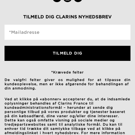
TILMELD DIG CLARINS NYHEDSBREV
*Mailadresse
TILMELD DIG
*Krævede felter
De valgfri felter giver os mulighed for at tilpasse din
kundeoplevelse, men er ikke afgørende for behandlingen af ​​
din anmodning.
Ved at klikke på «abonner» accepterer du, at de indsamlede
oplysninger behandles af Clarins France til
kundeadministrationsformål – herunder at sende dig
personlige tilbud på vores produkter og tjenester baseret
på din købsadfærd, dine vaner og/eller dine interesser.
Dette kan også omfatte visning på sociale medier og
tredjepartswebsites samt til analytiske formål. Du kan til
enhver tid trække dit samtykke tilbage ved at klikke på
afmeldingslinket i hvert nyhedsbrev. For mere information