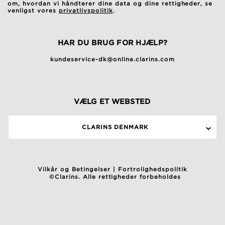
om, hvordan vi håndterer dine data og dine rettigheder, se
venligst vores
privatlivspolitik
.
HAR DU BRUG FOR HJÆLP?
kundeservice-dk@online.clarins.com
VÆLG ET WEBSTED
CLARINS DENMARK
Vilkår og Betingelser
|
Fortrolighedspolitik
©Clarins. Alle rettigheder forbeholdes