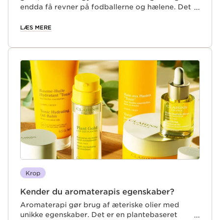
endda få revner på fodballerne og hælene. Det
er tid til at give dem lidt mere kærlig
opmærksomhed!
LÆS MERE
Krop
Kender du aromaterapis egenskaber?
Aromaterapi gør brug af æteriske olier med
unikke egenskaber. Det er en plantebaseret