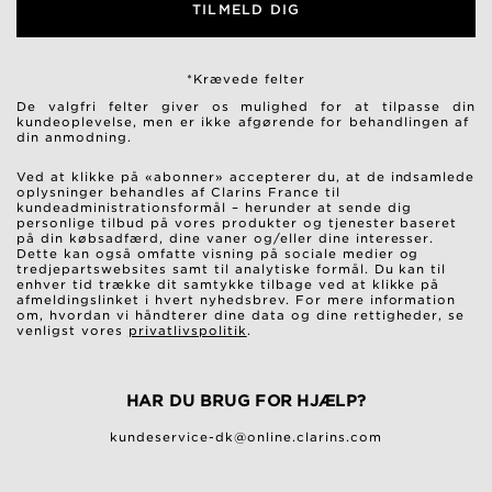
TILMELD DIG
*Krævede felter
De valgfri felter giver os mulighed for at tilpasse din
kundeoplevelse, men er ikke afgørende for behandlingen af ​​
din anmodning.
Ved at klikke på «abonner» accepterer du, at de indsamlede
oplysninger behandles af Clarins France til
kundeadministrationsformål – herunder at sende dig
personlige tilbud på vores produkter og tjenester baseret
på din købsadfærd, dine vaner og/eller dine interesser.
Dette kan også omfatte visning på sociale medier og
tredjepartswebsites samt til analytiske formål. Du kan til
enhver tid trække dit samtykke tilbage ved at klikke på
afmeldingslinket i hvert nyhedsbrev. For mere information
om, hvordan vi håndterer dine data og dine rettigheder, se
venligst vores
privatlivspolitik
.
HAR DU BRUG FOR HJÆLP?
kundeservice-dk@online.clarins.com