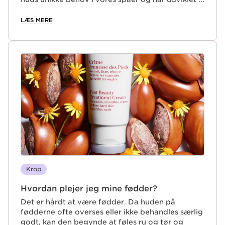
Mixologie, der er et udvalg af miksede produkter,
der supereffektiviserer din skønhedspleje og
LÆS MERE
giver optimale resultater.
Krop
Hvordan plejer jeg mine fødder?
Det er hårdt at være fødder. Da huden på
fødderne ofte overses eller ikke behandles særlig
godt, kan den begynde at føles ru og tør og