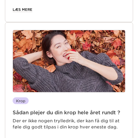
behandling, der kombinerer den exceptionelle
velduft, som lindrende, forfriskende eller
LÆS MERE
stimulerende olier har, med planters effektive,
kosmetiske evne.
Krop
Sådan plejer du din krop hele året rundt ?
Der er ikke nogen trylledrik, der kan få dig til at
føle dig godt tilpas i din krop hver eneste dag.