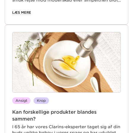
smuk rejse mod moderskab eller simpelthen blot
at sætte pris på sin krop og de utrolige ting, den
kan.
LÆS MERE
Ansigt
Krop
Kan forskellige produkter blandes
sammen?
I 65 år har vores Clarins-eksperter taget sig af din
huds unikke behov i vores spaer og har udviklet