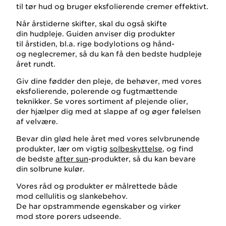
til tør hud og bruger eksfolierende cremer effektivt.
Når årstiderne skifter, skal du også skifte
din hudpleje. Guiden anviser dig produkter
til årstiden, bl.a. rige bodylotions og hånd-
og neglecremer, så du kan få den bedste hudpleje
året rundt.
Giv dine fødder den pleje, de behøver, med vores
eksfolierende, polerende og fugtmættende
teknikker. Se vores sortiment af plejende olier,
der hjælper dig med at slappe af og øger følelsen
af velvære.
Bevar din glød hele året med vores selvbrunende
produkter, lær om vigtig
solbeskyttelse
, og find
de bedste
after sun
-produkter, så du kan bevare
din solbrune kulør.
Vores råd og produkter er målrettede både
mod cellulitis og slankebehov.
De har opstrammende egenskaber og virker
mod store porers udseende.