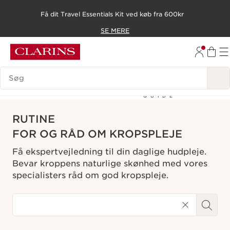
Få dit Travel Essentials Kit ved køb fra 600kr
HOP TIL INDHOLD
SE MERE
GÅ TIL BUND
SØGEVINDUE
Expert
Beauty
GUIDE
RUTINE
FOR OG RÅD OM KROPSPLEJE
Få ekspertvejledning til din daglige hudpleje.
Bevar kroppens naturlige skønhed med vores
specialisters råd om god kropspleje.