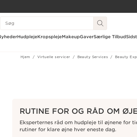
HOP TIL INDHOLD
SØGEVINDUE
GÅ TIL BUND
Nyheder
Hudpleje
Kropspleje
Makeup
Gaver
Særlige Tilbud
Sids
Hjem
Virtuelle servicer
Beauty Services
Beauty Exp
RUTINE FOR OG RÅD OM ØJ
Eksperternes råd om hudpleje til øjnene for t
rutiner for klare øjne hver eneste dag.