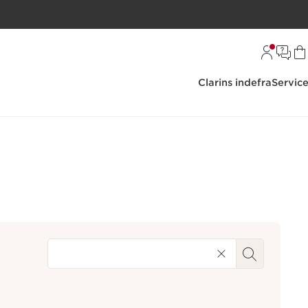
Clarins indefra
Servic