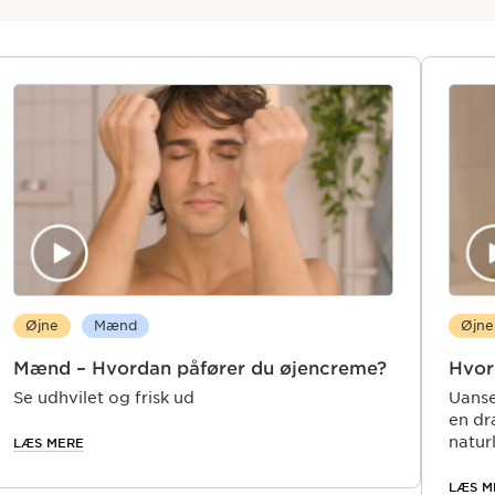
Øjne
Mænd
Øjne
Mænd – Hvordan påfører du øjencreme?
Hvor
Se udhvilet og frisk ud
Uanse
en dr
natur
LÆS MERE
LÆS M