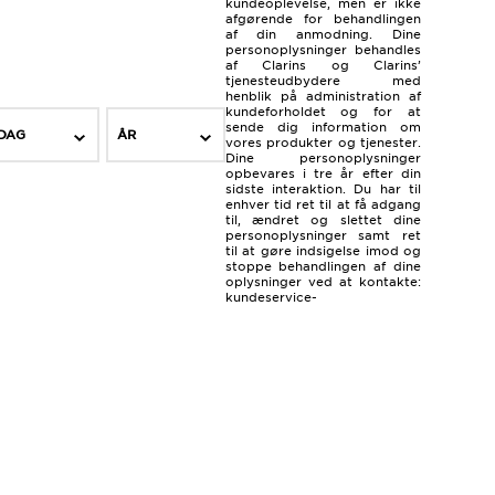
kundeoplevelse, men er ikke
afgørende for behandlingen
af ​​din anmodning. Dine
personoplysninger behandles
af Clarins og Clarins’
tjenesteudbydere med
henblik på administration af
kundeforholdet og for at
sende dig information om
DAG
ÅR
vores produkter og tjenester.
Dine personoplysninger
opbevares i tre år efter din
sidste interaktion. Du har til
enhver tid ret til at få adgang
til, ændret og slettet dine
personoplysninger samt ret
til at gøre indsigelse imod og
stoppe behandlingen af dine
oplysninger ved at kontakte:
kundeservice-