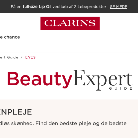
Få en
full-size Lip Oil
ved køb af 2 læbeprodukter
SE MERE
te chance
ert Guide
EYES
Expert
Beauty
GUIDE
ENPLEJE
idløs skønhed. Find den bedste pleje og de bedste