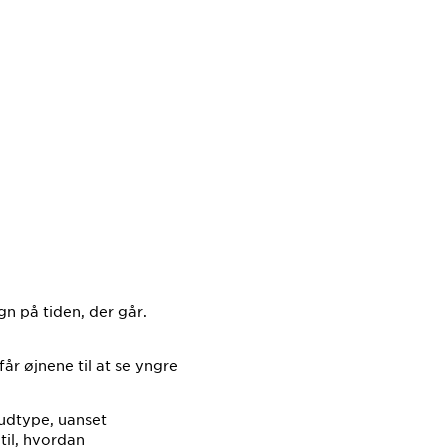
gn på tiden, der går.
r øjnene til at se yngre
hudtype, uanset
til, hvordan