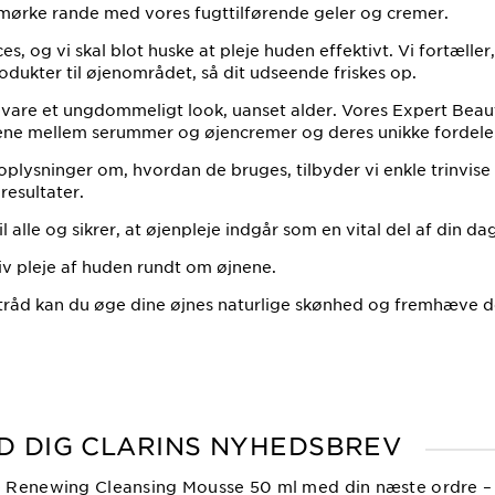
mørke rande med vores fugttilførende geler og cremer.
ces, og vi skal blot huske at pleje huden effektivt. Vi fortæll
odukter til øjenområdet, så dit udseende friskes op.
 bevare et ungdommeligt look, uanset alder. Vores Expert Bea
lene mellem serummer og øjencremer og deres unikke fordele
 oplysninger om, hvordan de bruges, tilbyder vi enkle trinvise 
resultater.
 alle og sikrer, at øjenpleje indgår som en vital del af din dag
tiv pleje af huden rundt om øjnene.
rtråd kan du øge dine øjnes naturlige skønhed og fremhæve d
D DIG CLARINS NYHEDSBREV
e Renewing Cleansing Mousse 50 ml med din næste ordre – b