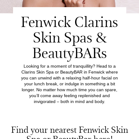
Fenwick Clarins
Skin Spas &
BeautyBARs
Looking for a moment of tranquillity? Head to a
Clarins Skin Spa or BeautyBAR in Fenwick where
you can unwind with a relaxing half-hour facial on
your lunch break, or indulge in something a bit
longer. No matter how much time you can spare,
you’ll come away feeling replenished and
invigorated – both in mind and body.
Find your nearest Fenwick Skin
Spa or BeautyBar here!