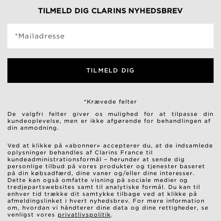
TILMELD DIG CLARINS NYHEDSBREV
*Mailadresse
TILMELD DIG
*Krævede felter
De valgfri felter giver os mulighed for at tilpasse din
kundeoplevelse, men er ikke afgørende for behandlingen af ​​
din anmodning.
Ved at klikke på «abonner» accepterer du, at de indsamlede
oplysninger behandles af Clarins France til
kundeadministrationsformål – herunder at sende dig
personlige tilbud på vores produkter og tjenester baseret
på din købsadfærd, dine vaner og/eller dine interesser.
Dette kan også omfatte visning på sociale medier og
tredjepartswebsites samt til analytiske formål. Du kan til
enhver tid trække dit samtykke tilbage ved at klikke på
afmeldingslinket i hvert nyhedsbrev. For mere information
om, hvordan vi håndterer dine data og dine rettigheder, se
venligst vores
privatlivspolitik
.