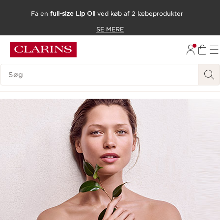
Få en
full-size Lip Oil
ved køb af 2 læbeprodukter
HOP TIL INDHOLD
SE MERE
GÅ TIL BUND
SØGEVINDUE