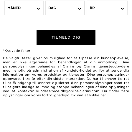
MÅNED
DAG
ÅR
FIND THE SUN CARE ROUTINE SUITED TO YOUR
SKIN
TILMELD DIG
*Krævede felter
De valgfri felter giver os mulighed for at tilpasse din kundeoplevelse,
men er ikke afgørende for behandlingen af ​​din anmodning. Dine
personoplysninger behandles af Clarins og Clarins’ tjenesteudbydere
med henblik på administration af kundeforholdet og for at sende dig
information om vores produkter og tjenester. Dine personoplysninger
opbevares i tre år efter din sidste interaktion. Du har til enhver tid ret
til at få adgang til, ændret og slettet dine personoplysninger samt ret
til at gøre indsigelse imod og stoppe behandlingen af dine oplysninger
ved at kontakte: kundeservice-dk@online.clarins.com. Du finder flere
oplysninger om vores fortrolighedspolitik ved at
klikke her
.