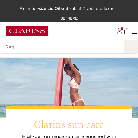
Få en
full-size Lip Oil
ved køb af 2 læbeprodukter
HOP TIL INDHOLD
SE MERE
GÅ TIL BUND
SØGEVINDUE
Clarins sun care
High-performance sun care enriched with