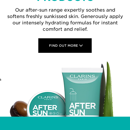
Our after-sun range expertly soothes and
softens freshly sunkissed skin. Generously apply
our intensely hydrating formulas for instant
comfort and relief.
FIND OUT MORE
a
h Sun Care
Dry Touch Sun Care
Invisible Sun
A/UVB 50+
Cream UVA/UVB 30
Oil UVA
 ml
11.5 ml
50
P NOW
SHOP NOW
SHOP