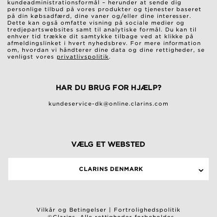
kundeadministrationsformål – herunder at sende dig
personlige tilbud på vores produkter og tjenester baseret
på din købsadfærd, dine vaner og/eller dine interesser.
Dette kan også omfatte visning på sociale medier og
tredjepartswebsites samt til analytiske formål. Du kan til
enhver tid trække dit samtykke tilbage ved at klikke på
afmeldingslinket i hvert nyhedsbrev. For mere information
om, hvordan vi håndterer dine data og dine rettigheder, se
venligst vores
privatlivspolitik
.
HAR DU BRUG FOR HJÆLP?
kundeservice-dk@online.clarins.com
VÆLG ET WEBSTED
CLARINS DENMARK
Vilkår og Betingelser
|
Fortrolighedspolitik