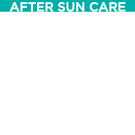
AFTER SUN CARE
FOR THE FACE AND BODY:
FOR THE BODY:
soothing and hydrating after-sun products.
Soothing, hydrating and easy to apply