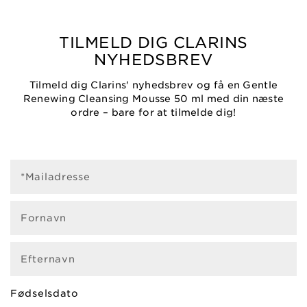
TILMELD DIG CLARINS
fter Sun Balm
Shampooing
Masqu
0 ml
Douche
Coups de
NYHEDSBREV
Après Soleil
150
150 ml
Sun Care Cream
Sun Care G
ume Solaire
Tilmeld dig Clarins' nyhedsbrev og få en Gentle
UVA/UVB 30
UVA/U
F 50
Renewing Cleansing Mousse 50 ml med din næste
150 ml
50
0 ml
ordre – bare for at tilmelde dig!
P NOW
SHOP NOW
SHOP
P NOW
SHOP NOW
SHOP
*Mailadresse
Fornavn
FIND THE SUN CARE ROUTINE
Efternavn
SUITED TO YOUR SKIN
Fødselsdato