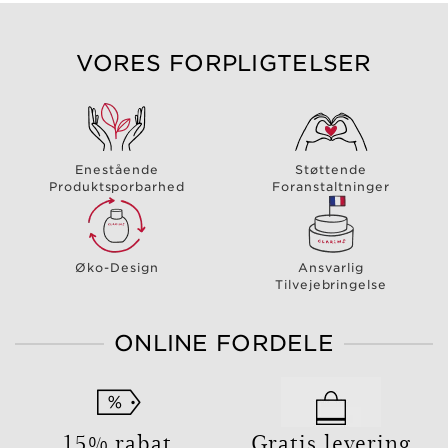
VORES FORPLIGTELSER
Enestående
Støttende
Produktsporbarhed
Foranstaltninger
Øko-Design
Ansvarlig
Tilvejebringelse
ONLINE FORDELE
15% rabat
Gratis levering