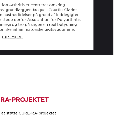
ion Arthritis er centreret omkring
ins’ grundlægger Jacques Courtin-Clarins
n hustrus lidelser på grund af leddegigten
ettede derfor Association for Polyarthritis
s energi og tro på sagen en reel betydning
 kroniske inflammatoriske gigtsygdomme.
LÆS MERE
-RA-
PROJEKTET
er at støtte CURE-RA-projektet