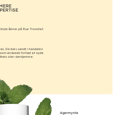
 MERE
PERTISE
stitute åbner på Rue Tronchet
res. De blev sendt i handelen
som ønskede fortsat at nyde
uttets olier derhjemme.
Agermynte