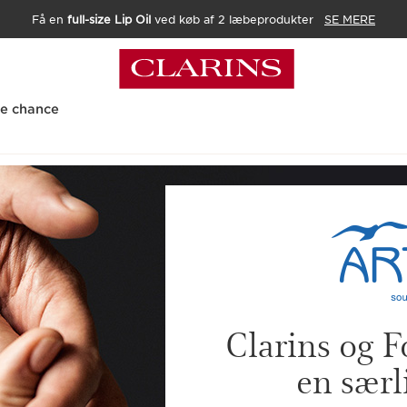
Få en
full-size Lip Oil
ved køb af 2 læbeprodukter
SE MERE
te chance
Clarins og F
en særl