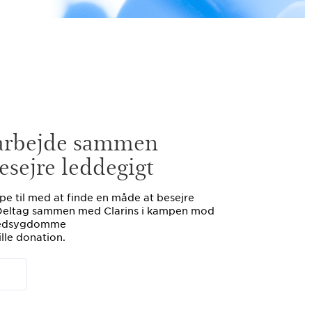
 arbejde sammen
esejre leddegigt
lpe til med at finde en måde at besejre
 Deltag sammen med Clarins i kampen mod
 ledsygdomme
ille donation.