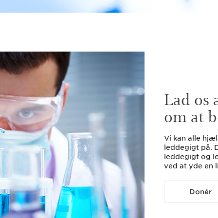
Lad os
om at b
Vi kan alle hjæ
leddegigt på.
leddegigt og
ved at yde en l
Donér