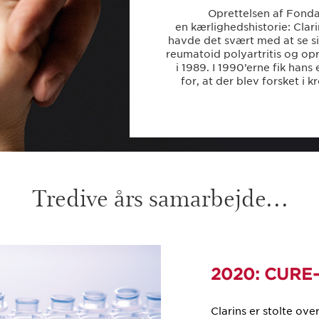
Oprettelsen af Fondat
en kærlighedshistorie: Clar
havde det svært med at se si
reumatoid polyartritis og opr
i 1989. I 1990’erne fik han
for, at der blev forsket i
Tredive års samarbejde…
2020: CURE
Clarins er stolte ov