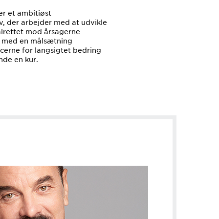
r et ambitiøst
iv, der arbejder med at udvikle
lrettet mod årsagerne
is, med en målsætning
cerne for langsigtet bedring
inde en kur.