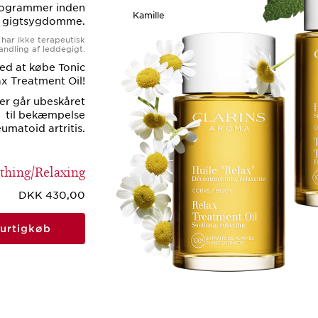
rogrammer inden
Kamille
e gigtsygdomme.
har ikke terapeutisk
andling af leddegigt.
ed at købe Tonic
ax Treatment Oil!
er går ubeskåret
til bekæmpelse
eumatoid artritis.
othing/Relaxing
DKK 430,00
urtigkøb