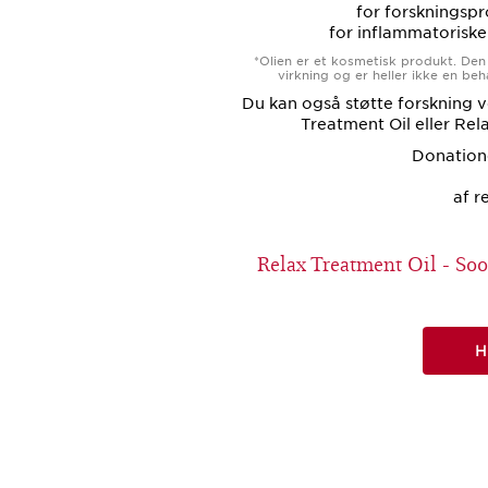
for forskningsp
for inflammatorisk
*Olien er et kosmetisk produkt. Den 
virkning og er heller ikke en beh
Du kan også støtte forskning v
Treatment Oil eller Rel
Donation
af r
Relax Treatment Oil - So
H