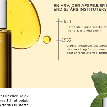
EN ARV, DER AFSPEJLER
END 65 ÅRS INSTITUTEKS
1954
Det første Clarins Beauty In
i Paris’ 8. arrondissement
1965
Clarins’ Treatment Oils lance
på anmodning fra kunderne, 
godt af fordelene ved instit
 Oil* eller Relax
hvert år et beløb
rthritis til støtte