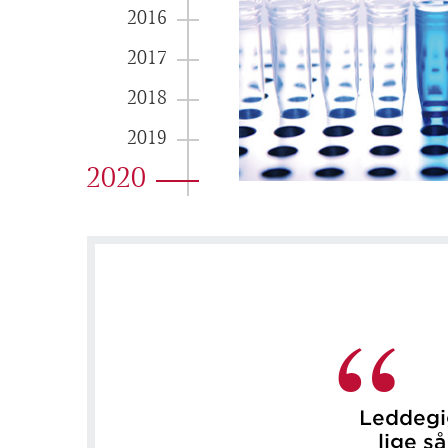
2016
2017
2018
2019
2020
Leddegi
lige s