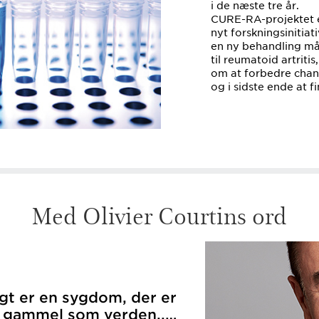
i de næste tre år.
CURE-RA-projektet e
nyt forskningsinitiat
en ny behandling må
til reumatoid artrit
om at forbedre chan
og i sidste ende at f
Med Olivier Courtins ord
gt er en sygdom, der er
å gammel som verden..…