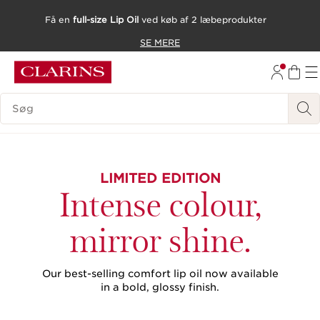
Få en
full-size Lip Oil
ved køb af 2 læbeprodukter
HOP TIL INDHOLD
SE MERE
GÅ TIL BUND
SØGEVINDUE
LIMITED EDITION
Intense colour,
mirror shine.
Our best-selling comfort lip oil now available
in a bold, glossy finish.