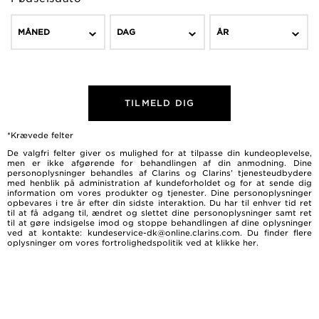
MÅNED
DAG
ÅR
TILMELD DIG
*Krævede felter
De valgfri felter giver os mulighed for at tilpasse din kundeoplevelse,
men er ikke afgørende for behandlingen af ​​din anmodning. Dine
personoplysninger behandles af Clarins og Clarins’ tjenesteudbydere
med henblik på administration af kundeforholdet og for at sende dig
information om vores produkter og tjenester. Dine personoplysninger
opbevares i tre år efter din sidste interaktion. Du har til enhver tid ret
til at få adgang til, ændret og slettet dine personoplysninger samt ret
til at gøre indsigelse imod og stoppe behandlingen af dine oplysninger
ved at kontakte: kundeservice-dk@online.clarins.com. Du finder flere
oplysninger om vores fortrolighedspolitik ved at
klikke her
.