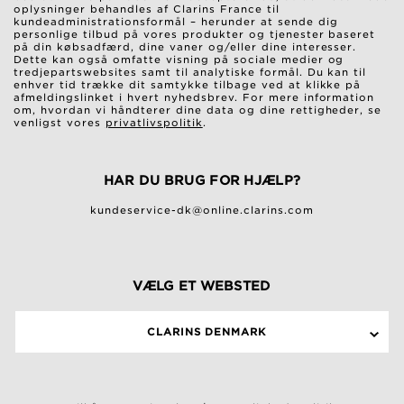
oplysninger behandles af Clarins France til
kundeadministrationsformål – herunder at sende dig
personlige tilbud på vores produkter og tjenester baseret
på din købsadfærd, dine vaner og/eller dine interesser.
Dette kan også omfatte visning på sociale medier og
tredjepartswebsites samt til analytiske formål. Du kan til
enhver tid trække dit samtykke tilbage ved at klikke på
afmeldingslinket i hvert nyhedsbrev. For mere information
om, hvordan vi håndterer dine data og dine rettigheder, se
venligst vores
privatlivspolitik
.
HAR DU BRUG FOR HJÆLP?
kundeservice-dk@online.clarins.com
VÆLG ET WEBSTED
CLARINS DENMARK