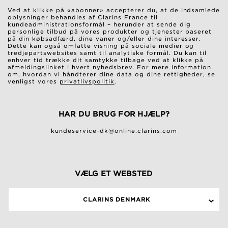
Ved at klikke på «abonner» accepterer du, at de indsamlede
oplysninger behandles af Clarins France til
kundeadministrationsformål – herunder at sende dig
personlige tilbud på vores produkter og tjenester baseret
på din købsadfærd, dine vaner og/eller dine interesser.
Dette kan også omfatte visning på sociale medier og
tredjepartswebsites samt til analytiske formål. Du kan til
enhver tid trække dit samtykke tilbage ved at klikke på
afmeldingslinket i hvert nyhedsbrev. For mere information
om, hvordan vi håndterer dine data og dine rettigheder, se
venligst vores
privatlivspolitik
.
HAR DU BRUG FOR HJÆLP?
kundeservice-dk@online.clarins.com
VÆLG ET WEBSTED
CLARINS DENMARK