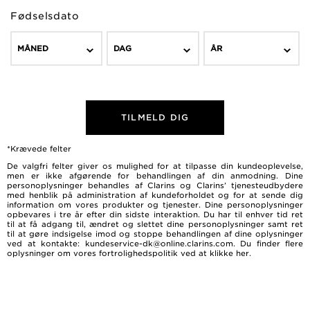
Fødselsdato
MÅNED
DAG
ÅR
TILMELD DIG
*Krævede felter
De valgfri felter giver os mulighed for at tilpasse din kundeoplevelse,
men er ikke afgørende for behandlingen af ​​din anmodning. Dine
personoplysninger behandles af Clarins og Clarins’ tjenesteudbydere
med henblik på administration af kundeforholdet og for at sende dig
information om vores produkter og tjenester. Dine personoplysninger
opbevares i tre år efter din sidste interaktion. Du har til enhver tid ret
til at få adgang til, ændret og slettet dine personoplysninger samt ret
til at gøre indsigelse imod og stoppe behandlingen af dine oplysninger
ved at kontakte: kundeservice-dk@online.clarins.com. Du finder flere
oplysninger om vores fortrolighedspolitik ved at
klikke her
.