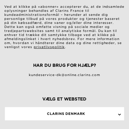
Ved at klikke på «abonner» accepterer du, at de indsamlede
oplysninger behandles af Clarins France til
kundeadministrationsformål – herunder at sende dig
personlige tilbud på vores produkter og tjenester baseret
på din købsadfærd, dine vaner og/eller dine interesser.
Dette kan også omfatte visning på sociale medier og
tredjepartswebsites samt til analytiske formål. Du kan til
enhver tid trække dit samtykke tilbage ved at klikke på
afmeldingslinket i hvert nyhedsbrev. For mere information
om, hvordan vi håndterer dine data og dine rettigheder, se
venligst vores
privatlivspolitik
.
HAR DU BRUG FOR HJÆLP?
kundeservice-dk@online.clarins.com
VÆLG ET WEBSTED
CLARINS DENMARK