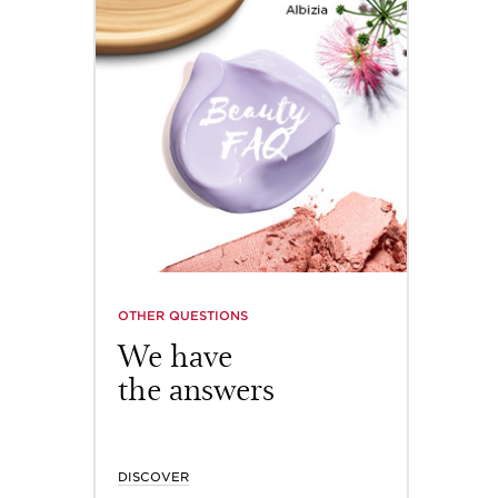
OTHER QUESTIONS
BEAUT
We have
Bea
the answers
in 
DISCOVER
DISCOV