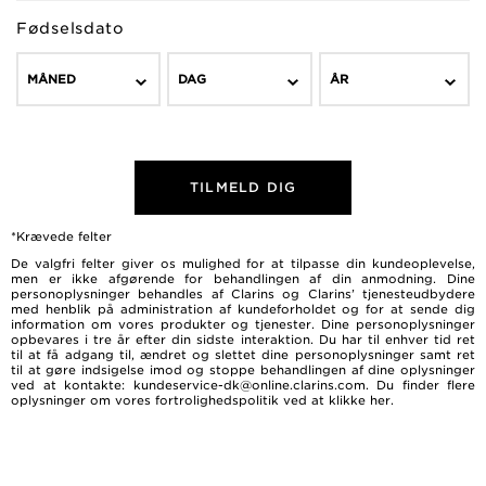
Fødselsdato
MÅNED
DAG
ÅR
TILMELD DIG
*Krævede felter
De valgfri felter giver os mulighed for at tilpasse din kundeoplevelse,
men er ikke afgørende for behandlingen af ​​din anmodning. Dine
personoplysninger behandles af Clarins og Clarins’ tjenesteudbydere
med henblik på administration af kundeforholdet og for at sende dig
information om vores produkter og tjenester. Dine personoplysninger
opbevares i tre år efter din sidste interaktion. Du har til enhver tid ret
til at få adgang til, ændret og slettet dine personoplysninger samt ret
til at gøre indsigelse imod og stoppe behandlingen af dine oplysninger
ved at kontakte: kundeservice-dk@online.clarins.com. Du finder flere
oplysninger om vores fortrolighedspolitik ved at
klikke her
.