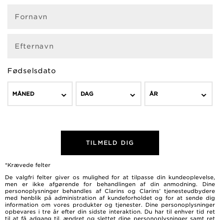
Fornavn
Efternavn
Fødselsdato
MÅNED
DAG
ÅR
TILMELD DIG
*Krævede felter
De valgfri felter giver os mulighed for at tilpasse din kundeoplevelse,
men er ikke afgørende for behandlingen af ​​din anmodning. Dine
personoplysninger behandles af Clarins og Clarins’ tjenesteudbydere
med henblik på administration af kundeforholdet og for at sende dig
information om vores produkter og tjenester. Dine personoplysninger
opbevares i tre år efter din sidste interaktion. Du har til enhver tid ret
til at få adgang til, ændret og slettet dine personoplysninger samt ret