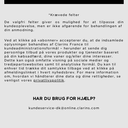
*Krævede felter
De valgfri felter giver os mulighed for at tilpasse din
kundeoplevelse, men er ikke afgørende for behandlingen af ​​
din anmodning.
Ved at klikke på «abonner» accepterer du, at de indsamlede
oplysninger behandles af Clarins France til
kundeadministrationsformål – herunder at sende dig
personlige tilbud på vores produkter og tjenester baseret
på din købsadfærd, dine vaner og/eller dine interesser.
Dette kan også omfatte visning på sociale medier og
tredjepartswebsites samt til analytiske formål. Du kan til
enhver tid trække dit samtykke tilbage ved at klikke på
afmeldingslinket i hvert nyhedsbrev. For mere information
om, hvordan vi håndterer dine data og dine rettigheder, se
venligst vores
privatlivspolitik
.
HAR DU BRUG FOR HJÆLP?
kundeservice-dk@online.clarins.com