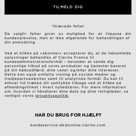
TILMELD DIG
*Krævede felter
De valgfri felter giver os mulighed for at tilpasse din
kundeoplevelse, men er ikke afgørende for behandlingen af ​​
din anmodning.
Ved at klikke på «abonner» accepterer du, at de indsamlede
oplysninger behandles af Clarins France til
kundeadministrationsformål – herunder at sende dig
personlige tilbud på vores produkter og tjenester baseret
på din købsadfærd, dine vaner og/eller dine interesser.
Dette kan også omfatte visning på sociale medier og
tredjepartswebsites samt til analytiske formål. Du kan til
enhver tid trække dit samtykke tilbage ved at klikke på
afmeldingslinket i hvert nyhedsbrev. For mere information
om, hvordan vi håndterer dine data og dine rettigheder, se
venligst vores
privatlivspolitik
.
HAR DU BRUG FOR HJÆLP?
kundeservice-dk@online.clarins.com