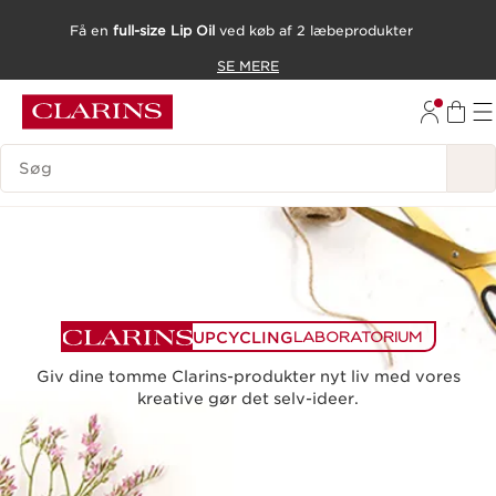
Få en
full-size Lip Oil
ved køb af 2 læbeprodukter
HOP TIL INDHOLD
SE MERE
GÅ TIL BUND
SØGEVINDUE
UPCYCLING
LABORATORIUM
Giv dine tomme Clarins-produkter nyt liv med vores
kreative gør det selv-ideer.