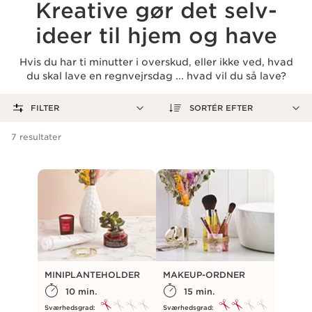
Kreative gør det selv-
ideer til hjem og have
Hvis du har ti minutter i overskud, eller ikke ved, hvad
du skal lave en regnvejrsdag ... hvad vil du så lave?
FILTER
SORTÉR EFTER
7
resultater
Alfabetisk (A > Å)
Alfabetisk (Å > A)
Sværhedsgrad
(fra nybegynder til ekspert)
Tid (fra kort til lang)
MINIPLANTEHOLDER
MAKEUP-ORDNER
10 min.
15 min.
Sværhedsgrad:
Sværhedsgrad: