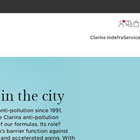
Clarins indefra
Servic
in the city
nti-pollution since 1991,
 Clarins anti-pollution
 our formulas. Its role?
’s barrier function against
and accelerated aging. With