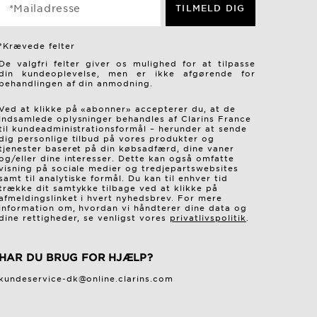
*Mailadresse
TILMELD DIG
*Krævede felter
De valgfri felter giver os mulighed for at tilpasse
din kundeoplevelse, men er ikke afgørende for
behandlingen af ​​din anmodning.
Ved at klikke på «abonner» accepterer du, at de
indsamlede oplysninger behandles af Clarins France
til kundeadministrationsformål – herunder at sende
dig personlige tilbud på vores produkter og
tjenester baseret på din købsadfærd, dine vaner
og/eller dine interesser. Dette kan også omfatte
visning på sociale medier og tredjepartswebsites
samt til analytiske formål. Du kan til enhver tid
trække dit samtykke tilbage ved at klikke på
afmeldingslinket i hvert nyhedsbrev. For mere
information om, hvordan vi håndterer dine data og
dine rettigheder, se venligst vores
privatlivspolitik
.
HAR DU BRUG FOR HJÆLP?
kundeservice-dk@online.clarins.com