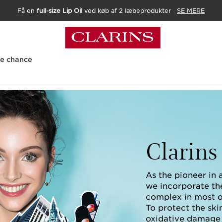
Få en
full-size Lip Oil
ved køb af 2 læbeprodukter
SE MERE
te chance
Clarins 
As the pioneer in a
we incorporate the
complex in most of
To protect the skin
oxidative damage 