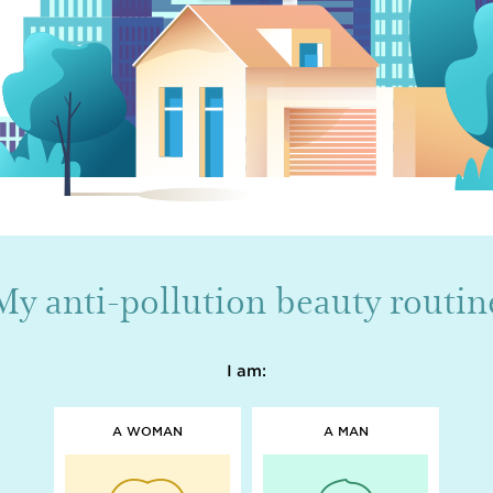
My anti-pollution beauty routin
I am:
A WOMAN
A MAN