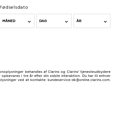
Fødselsdato
MÅNED
DAG
ÅR
sonoplysninger behandles af Clarins og Clarins’ tjenesteudbydere
bevares i tre år efter din sidste interaktion. Du har til enhver
oplysninger ved at kontakte: kundeservice-dk@online.clarins.com.