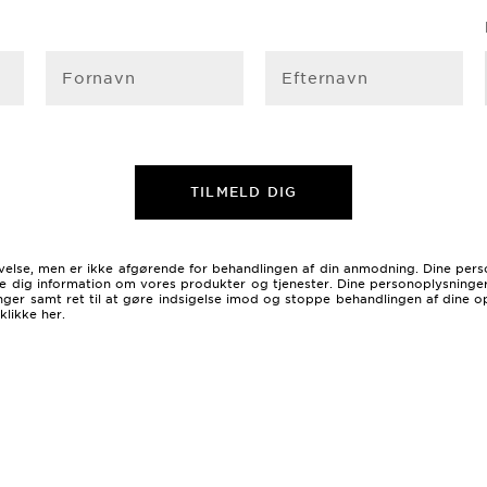
Fornavn
Efternavn
TILMELD DIG
levelse, men er ikke afgørende for behandlingen af ​​din anmodning. Dine per
 dig information om vores produkter og tjenester. Dine personoplysninger op
sninger samt ret til at gøre indsigelse imod og stoppe behandlingen af dine 
klikke her
.