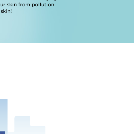
our skin from pollution
skin!