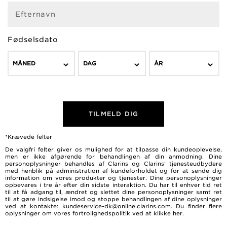
Efternavn
Fødselsdato
MÅNED
DAG
ÅR
TILMELD DIG
*Krævede felter
De valgfri felter giver os mulighed for at tilpasse din kundeoplevelse,
men er ikke afgørende for behandlingen af ​​din anmodning. Dine
personoplysninger behandles af Clarins og Clarins’ tjenesteudbydere
med henblik på administration af kundeforholdet og for at sende dig
information om vores produkter og tjenester. Dine personoplysninger
opbevares i tre år efter din sidste interaktion. Du har til enhver tid ret
til at få adgang til, ændret og slettet dine personoplysninger samt ret
til at gøre indsigelse imod og stoppe behandlingen af dine oplysninger
ved at kontakte: kundeservice-dk@online.clarins.com. Du finder flere
oplysninger om vores fortrolighedspolitik ved at
klikke her
.