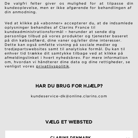
De valgfri felter giver os mulighed for at tilpasse din
kundeoplevelse, men er ikke afgørende for behandlingen af ​​
din anmodning.
Ved at klikke på «abonner» accepterer du, at de indsamlede
oplysninger behandles af Clarins France til
kundeadministrationsformål – herunder at sende dig
personlige tilbud på vores produkter og tjenester baseret
på din købsadfærd, dine vaner og/eller dine interesser.
Dette kan også omfatte visning på sociale medier og
tredjepartswebsites samt til analytiske formål. Du kan til
enhver tid trække dit samtykke tilbage ved at klikke på
afmeldingslinket i hvert nyhedsbrev. For mere information
om, hvordan vi håndterer dine data og dine rettigheder, se
venligst vores
privatlivspolitik
.
HAR DU BRUG FOR HJÆLP?
kundeservice-dk@online.clarins.com
VÆLG ET WEBSTED
CLARINS DENMARK