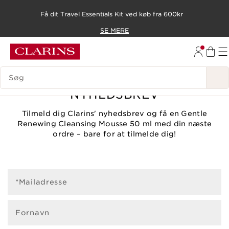
Få dit Travel Essentials Kit ved køb fra 600kr
HOP TIL INDHOLD
SE MERE
GÅ TIL BUND
SØGEVINDUE
TILMELD DIG CLARINS
NYHEDSBREV
Tilmeld dig Clarins' nyhedsbrev og få en Gentle
Renewing Cleansing Mousse 50 ml med din næste
ordre – bare for at tilmelde dig!
*Mailadresse
Fornavn