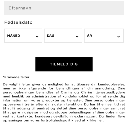
Efternavn
Fødselsdato
MÅNED
DAG
ÅR
TILMELD DIG
*Krævede felter
De valgfri felter giver os mulighed for at tilpasse din kundeoplevelse,
men er ikke afgørende for behandlingen af ​​din anmodning. Dine
personoplysninger behandles af Clarins og Clarins’ tjenesteudbydere
med henblik på administration af kundeforholdet og for at sende dig
information om vores produkter og tjenester. Dine personoplysninger
opbevares i tre år efter din sidste interaktion. Du har til enhver tid ret
til at få adgang til, ændret og slettet dine personoplysninger samt ret
til at gøre indsigelse imod og stoppe behandlingen af dine oplysninger
ved at kontakte: kundeservice-dk@online.clarins.com. Du finder flere
oplysninger om vores fortrolighedspolitik ved at
klikke her
.