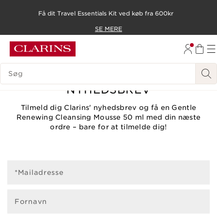
Få dit Travel Essentials Kit ved køb fra 600kr
HOP TIL INDHOLD
SE MERE
GÅ TIL BUND
SØGEVINDUE
TILMELD DIG CLARINS
NYHEDSBREV
Tilmeld dig Clarins' nyhedsbrev og få en Gentle
Renewing Cleansing Mousse 50 ml med din næste
ordre – bare for at tilmelde dig!
*Mailadresse
Fornavn