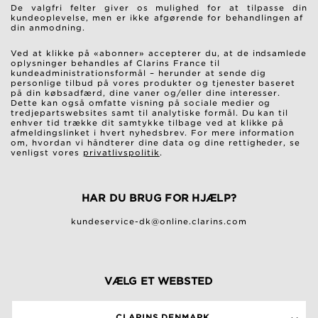
De valgfri felter giver os mulighed for at tilpasse din
kundeoplevelse, men er ikke afgørende for behandlingen af ​​
din anmodning.
Ved at klikke på «abonner» accepterer du, at de indsamlede
oplysninger behandles af Clarins France til
kundeadministrationsformål – herunder at sende dig
personlige tilbud på vores produkter og tjenester baseret
på din købsadfærd, dine vaner og/eller dine interesser.
Dette kan også omfatte visning på sociale medier og
tredjepartswebsites samt til analytiske formål. Du kan til
enhver tid trække dit samtykke tilbage ved at klikke på
afmeldingslinket i hvert nyhedsbrev. For mere information
om, hvordan vi håndterer dine data og dine rettigheder, se
venligst vores
privatlivspolitik
.
HAR DU BRUG FOR HJÆLP?
kundeservice-dk@online.clarins.com
VÆLG ET WEBSTED
CLARINS DENMARK