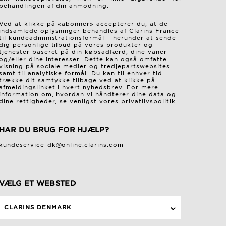
behandlingen af ​​din anmodning.
Ved at klikke på «abonner» accepterer du, at de
indsamlede oplysninger behandles af Clarins France
til kundeadministrationsformål – herunder at sende
dig personlige tilbud på vores produkter og
tjenester baseret på din købsadfærd, dine vaner
og/eller dine interesser. Dette kan også omfatte
visning på sociale medier og tredjepartswebsites
samt til analytiske formål. Du kan til enhver tid
trække dit samtykke tilbage ved at klikke på
afmeldingslinket i hvert nyhedsbrev. For mere
information om, hvordan vi håndterer dine data og
dine rettigheder, se venligst vores
privatlivspolitik
.
HAR DU BRUG FOR HJÆLP?
kundeservice-dk@online.clarins.com
VÆLG ET WEBSTED
CLARINS DENMARK