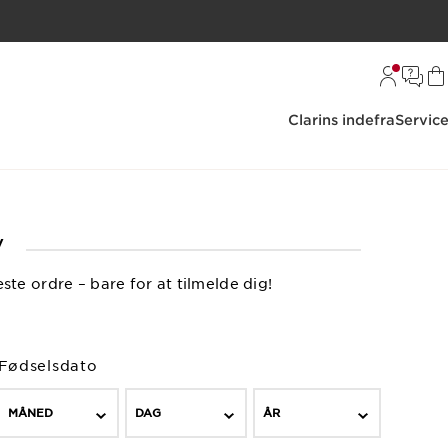
Clarins indefra
Servic
V
e ordre – bare for at tilmelde dig!
Fødselsdato
MÅNED
DAG
ÅR