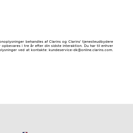
sonoplysninger behandles af Clarins og Clarins’ tjenesteudbydere
bevares i tre år efter din sidste interaktion. Du har til enhver
oplysninger ved at kontakte: kundeservice-dk@online.clarins.com.