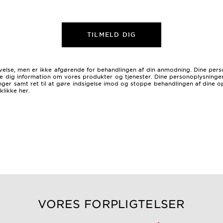
TILMELD DIG
levelse, men er ikke afgørende for behandlingen af ​​din anmodning. Dine per
 dig information om vores produkter og tjenester. Dine personoplysninger op
sninger samt ret til at gøre indsigelse imod og stoppe behandlingen af dine 
klikke her
.
VORES FORPLIGTELSER