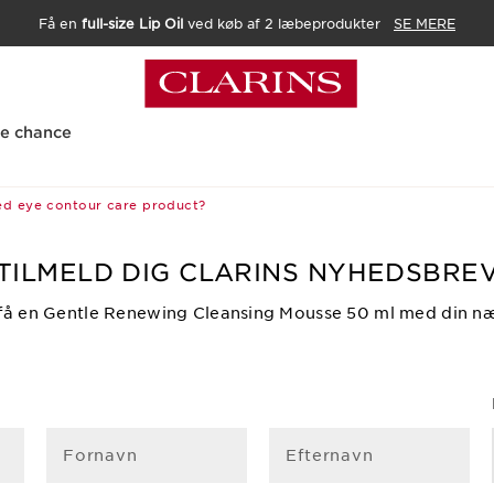
Få en
full-size Lip Oil
ved køb af 2 læbeprodukter
SE MERE
te chance
ed eye contour care product?
TILMELD DIG CLARINS NYHEDSBRE
 få en Gentle Renewing Cleansing Mousse 50 ml med din næst
Fornavn
Efternavn