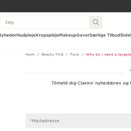
HOP TIL INDHOLD
SØGEVINDUE
GÅ TIL BUND
Nyheder
Hudpleje
Kropspleje
Makeup
Gaver
Særlige Tilbud
Sids
Hjem
Beauty FAQ
Face
Why do I need a target
Tilmeld dig Clarins' nyhedsbrev og
*Mailadresse