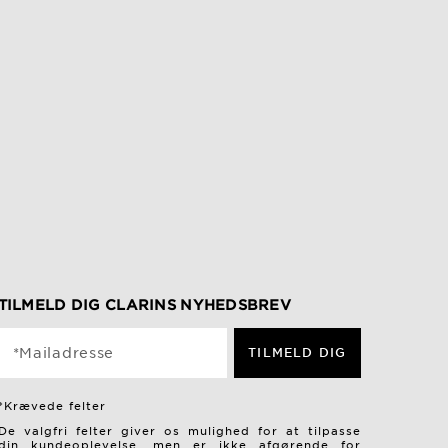
TILMELD DIG CLARINS NYHEDSBREV
*Mailadresse
TILMELD DIG
*Krævede felter
De valgfri felter giver os mulighed for at tilpasse
din kundeoplevelse, men er ikke afgørende for