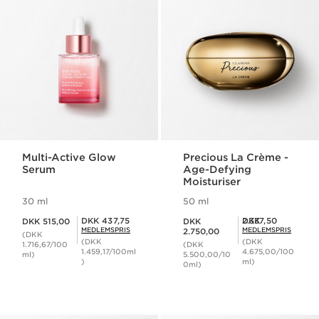
Multi-Active Glow
Precious La Crème -
Serum
Age-Defying
Moisturiser
30 ml
50 ml
Nuværende pris DKK 515,00
Nuværende pris DKK 2.750,00
Medlemspris DKK 437,75
Medlemspris DKK 2.337,50
DKK 437,75
DKK 2.337,50
DKK 515,00
DKK
MEDLEMSPRIS
MEDLEMSPRIS
2.750,00
(DKK
(DKK
(DKK
1.716,67/100
(DKK
1.459,17/100ml
4.675,00/100
ml)
5.500,00/10
)
ml)
0ml)