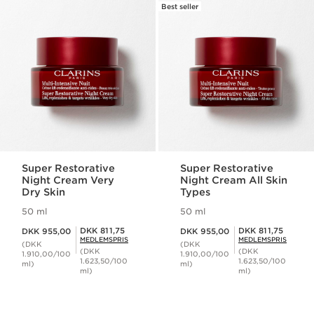
Best seller
Super Restorative
Super Restorative
Night Cream Very
Night Cream All Skin
Dry Skin
Types
50 ml
50 ml
Nuværende pris DKK 955,00
Nuværende pris DKK 955,00
Medlemspris DKK 811,75
Medlemspris DKK 811,75
DKK 811,75
DKK 811,75
DKK 955,00
DKK 955,00
MEDLEMSPRIS
MEDLEMSPRIS
(DKK
(DKK
(DKK
(DKK
1.910,00/100
1.910,00/100
1.623,50/100
1.623,50/100
ml)
ml)
ml)
ml)