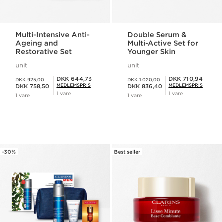
Multi-Intensive Anti-
Double Serum &
Ageing and
Multi-Active Set for
Restorative Set
Younger Skin
unit
unit
Tidligere pris DKK 925,00
Tidligere pris DKK 1.020,00
Medlemspris DKK 644,73
Medlemspris DKK 710,94
DKK 644,73
DKK 710,94
DKK 925,00
DKK 1.020,00
Nuværende pris DKK 758,50
Nuværende pris DKK 836,40
MEDLEMSPRIS
MEDLEMSPRIS
DKK 758,50
DKK 836,40
1 vare
1 vare
1 vare
1 vare
-30%
Best seller