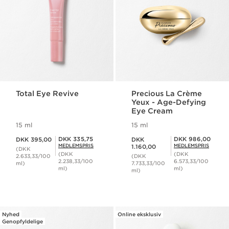
Total Eye Revive
Precious La Crème
Yeux - Age-Defying
Eye Cream
15 ml
15 ml
Nuværende pris DKK 395,00
Nuværende pris DKK 1.160,00
Medlemspris DKK 335,75
Medlemspris DKK 986,00
DKK 335,75
DKK 986,00
DKK 395,00
DKK
MEDLEMSPRIS
MEDLEMSPRIS
1.160,00
(DKK
(DKK
(DKK
2.633,33/100
(DKK
2.238,33/100
6.573,33/100
ml)
7.733,33/100
ml)
ml)
ml)
Nyhed
Online eksklusiv
Genopfyldelige