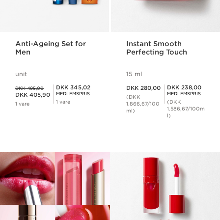
Anti-Ageing Set for
Instant Smooth
Men
Perfecting Touch
unit
15 ml
Nuværende pris DKK 280,00
Tidligere pris DKK 495,00
Medlemspris DKK 345,02
Medlemspris DKK 238,00
DKK 345,02
DKK 238,00
DKK 280,00
DKK 495,00
Nuværende pris DKK 405,90
MEDLEMSPRIS
MEDLEMSPRIS
DKK 405,90
(DKK
1 vare
(DKK
1 vare
1.866,67/100
1.586,67/100m
ml)
l)