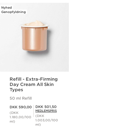
Nyhed
Genopfyldning
Refill - Extra-Firming
Day Cream All Skin
Types
50 ml Refill
Nuværende pris DKK 590,00
Medlemspris DKK 501,50
DKK 501,50
DKK 590,00
MEDLEMSPRIS
(DKK
(DKK
1.180,00/100
1.003,00/100
ml)
ml)