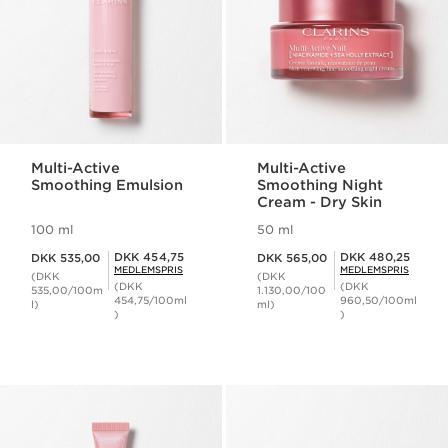
Multi-Active
Multi-Active
Smoothing Emulsion
Smoothing Night
Cream - Dry Skin
100 ml
50 ml
Nuværende pris DKK 535,00
Nuværende pris DKK 565,00
Medlemspris DKK 454,75
Medlemspris DKK 480,25
DKK 454,75
DKK 480,25
DKK 535,00
DKK 565,00
MEDLEMSPRIS
MEDLEMSPRIS
(DKK
(DKK
(DKK
(DKK
535,00/100m
1.130,00/100
454,75/100ml
960,50/100ml
l)
ml)
)
)