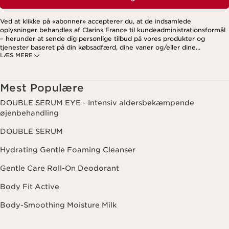
Ved at klikke på «abonner» accepterer du, at de indsamlede
oplysninger behandles af Clarins France til kundeadministrationsformål
– herunder at sende dig personlige tilbud på vores produkter og
tjenester baseret på din købsadfærd, dine vaner og/eller dine
LÆS MERE
interesser. Dette kan også omfatte visning på sociale medier og
tredjepartswebsites samt til analytiske formål. Du kan til enhver tid
trække dit samtykke tilbage ved at klikke på afmeldingslinket i hvert
nyhedsbrev. For mere information om, hvordan vi håndterer dine data
Mest Populære
og dine rettigheder, se venligst vores
privatlivspolitik
.
DOUBLE SERUM EYE - Intensiv aldersbekæmpende
øjenbehandling
DOUBLE SERUM
Hydrating Gentle Foaming Cleanser
Gentle Care Roll-On Deodorant
Body Fit Active
Body-Smoothing Moisture Milk