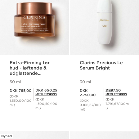
Extra-Firming tør
Clarins Precious Le
hud - løftende &
Serum Bright
udglattende
natcreme
50 ml
30 ml
Nuværende pris DKK 765,00
Nuværende pris DKK 2.750,00
Medlemspris DKK 650,25
Medlemspris DKK 2.337,50
DKK 650,25
DKK 2.337,50
DKK 765,00
DKK
MEDLEMSPRIS
MEDLEMSPRIS
2.750,00
(DKK
(DKK
(DKK
1.530,00/100
(DKK
1.300,50/100
7.791,67/100m
ml)
9.166,67/100
ml)
l)
ml)
Nyhed