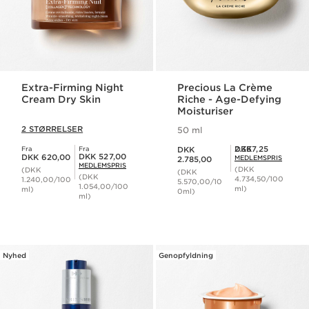
Extra-Firming Night
Precious La Crème
Cream Dry Skin
Riche - Age-Defying
Moisturiser
2 STØRRELSER
50 ml
Nuværende pris DKK 2.785,00
Medlemspris DKK 2.367,25
DKK 2.367,25
Fra
Fra
DKK
Nuværende pris DKK 620,00
Medlemspris DKK 527,00
DKK 527,00
DKK 620,00
MEDLEMSPRIS
2.785,00
MEDLEMSPRIS
(DKK
(DKK
(DKK
(DKK
4.734,50/100
1.240,00/100
5.570,00/10
1.054,00/100
ml)
ml)
0ml)
ml)
Nyhed
Genopfyldning