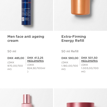
Men face anti ageing
Extra-Firming
cream
Energy Refill
50 ml
50 ml Refill
Nuværende pris DKK 485,00
Nuværende pris DKK 590,00
Medlemspris DKK 412,25
Medlemspris DKK 501,50
DKK 412,25
DKK 501,50
DKK 485,00
DKK 590,00
MEDLEMSPRIS
MEDLEMSPRIS
(DKK
(DKK
(DKK
(DKK
970,00/100
1.180,00/100
824,50/100ml
1.003,00/100
ml)
ml)
)
ml)