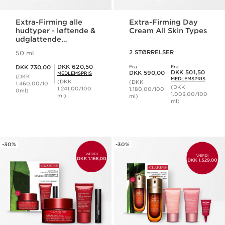
Extra-Firming alle
Extra-Firming Day
hudtyper - løftende &
Cream All Skin Types
udglattende
dagcreme
2 STØRRELSER
50 ml
Nuværende pris DKK 730,00
Medlemspris DKK 620,50
DKK 620,50
DKK 730,00
Fra
Fra
Nuværende pris DKK 590,00
Medlemspris DKK 501,50
DKK 501,50
DKK 590,00
MEDLEMSPRIS
(DKK
MEDLEMSPRIS
(DKK
(DKK
1.460,00/10
(DKK
1.241,00/100
1.180,00/100
0ml)
1.003,00/100
ml)
ml)
ml)
-30%
-30%