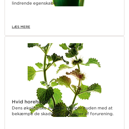
lindrende egenskaber.
LÆS MERE
Hvid horehound
Dens økologiske ekstrakt hjælper huden med at
bekæmpe de skadelige virkninger af forurening.