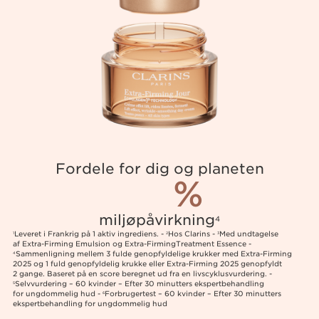
Fordele for dig og planeten
%
miljøpåvirkning
4
Leveret i Frankrig på 1 aktiv ingrediens. -
Hos Clarins -
Med undtagelse
1
2
3
af Extra-Firming Emulsion og Extra-FirmingTreatment Essence -
Sammenligning mellem 3 fulde genopfyldelige krukker med Extra-Firming
4
2025 og 1 fuld genopfyldelig krukke eller Extra-Firming 2025 genopfyldt
2 gange. Baseret på en score beregnet ud fra en livscyklusvurdering. -
Selvvurdering – 60 kvinder – Efter 30 minutters ekspertbehandling
5
for ungdommelig hud -
Forbrugertest – 60 kvinder – Efter 30 minutters
6
ekspertbehandling for ungdommelig hud