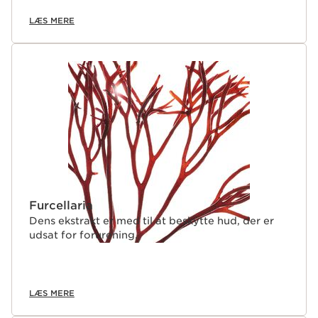
LÆS MERE
Furcellaria
Dens ekstrakt er med til at beskytte hud, der er
udsat for forurening.
LÆS MERE