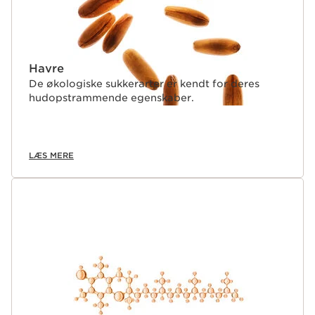
Havre
De økologiske sukkerarter er kendt for deres
hudopstrammende egenskaber.
LÆS MERE