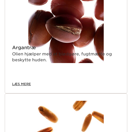
Argantræ
Olien hjælper med at blødgøre, fugtmætte og
beskytte huden.
LÆS MERE