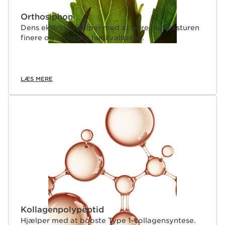
Orthosiphon
Dens ekstrakt hjælper med at gøre hudteksturen
finere og forbedre hudkvaliteten.
LÆS MERE
Kollagenpolypeptid
Hjælper med at booste Type 1-collagensyntese.