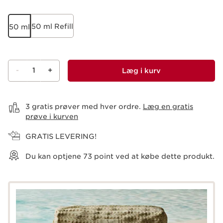
50 ml Refill
50 ml
-
1
+
Læg i kurv
Vis kurv
3 gratis prøver med hver ordre.
Læg en gratis
prøve i kurven
GRATIS LEVERING!
Du kan optjene
73
point ved at købe dette produkt.