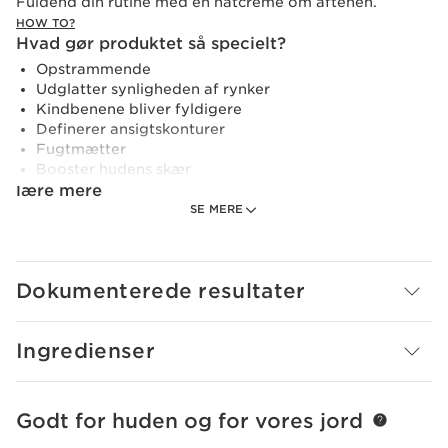
Fuldend din rutine med en natcreme om aftenen.
HOW TO?
Hvad gør produktet så specielt?
Opstrammende
Udglatter synligheden af rynker
Kindbenene bliver fyldigere
Definerer ansigtskonturer
Fugtmætter
Booster hudens skær
lære mere
SE MERE
Clarins Research har udviklet et opstrammende
hudplejeprodukt med effektive aktive ingredienser, som
er med til at booste collagendepoterne* for at opnå en
fastere hud på bare 7 dage.**
Dokumenterede resultater
Ny generation opstrammende dagcreme. Den
eksklusive*** [COLLAGEN]³ TEKNOLOGI retter sig mod
Ingredienser
collagenet takket være en effektiv trio af aktive
ingredienser.
- Collagen polypeptid.
- Ekstrakt af pekan.
Godt for huden og for vores jord
HOP TIL INDHOLD
- Ekstrakt af mitracarpus.