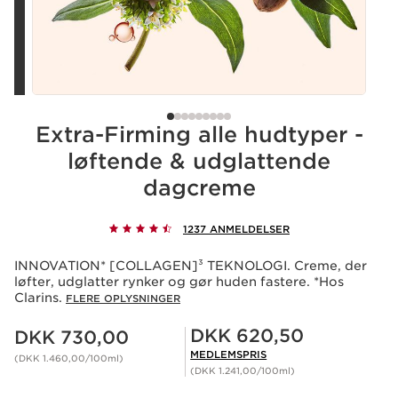
Extra-Firming alle hudtyper -
løftende & udglattende
dagcreme
1237 ANMELDELSER
INNOVATION* [COLLAGEN]³ TEKNOLOGI. Creme, der
løfter, udglatter rynker og gør huden fastere. *Hos
Clarins.
FLERE OPLYSNINGER
Nuværende pris DKK 730,00
Medlemspris DKK 620,50
DKK 620,50
DKK 730,00
MEDLEMSPRIS
(DKK 1.460,00/100ml)
(DKK 1.241,00/100ml)