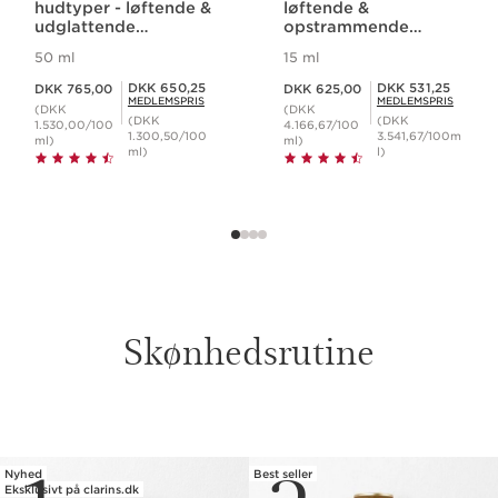
hudtyper - løftende &
løftende &
udglattende
opstrammende
natcreme
koncentrat
50 ml
15 ml
Nuværende pris DKK 765,00
Nuværende pris DKK 625,00
Medlemspris DKK 650,25
Medlemspris DKK 531,25
DKK 650,25
DKK 531,25
DKK 765,00
DKK 625,00
MEDLEMSPRIS
MEDLEMSPRIS
(DKK
(DKK
(DKK
(DKK
1.530,00/100
4.166,67/100
1.300,50/100
3.541,67/100m
ml)
ml)
ml)
l)
Skønhedsrutine
HOP TIL INDHOLD
Nyhed
Best seller
Eksklusivt på clarins.dk