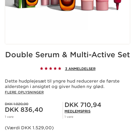
Double Serum & Multi-Active Set
3 ANMELDELSER
Dette hudplejesæt til yngre hud reducerer de første
alderstegn i ansigtet og giver huden ny glød.
FLERE OPLYSNINGER
Medlemspris DKK 710,94
Tidligere pris DKK 1.020,00
DKK 710,94
DKK 1.020,00
Nuværende pris DKK 836,40
DKK 836,40
MEDLEMSPRIS
1 vare
1 vare
(Værdi DKK 1.529,00)