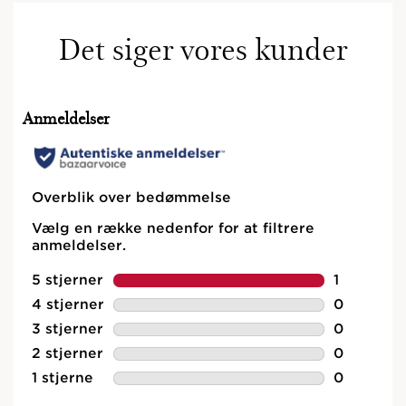
Mere energifyldt hud
Udglattet hud
Det siger vores kunder
Strålende hud