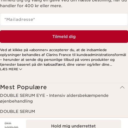
Tilmeld dig og vælg en gave ved din næste bestilling, når du
handler for 400 kr eller mere.
*Mailadresse
*
Tilmeld dig
Ved at klikke på «abonner» accepterer du, at de indsamlede
oplysninger behandles af Clarins France til kundeadministrationsformål
– herunder at sende dig personlige tilbud på vores produkter og
tjenester baseret på din købsadfærd, dine vaner og/eller dine
LÆS MERE
interesser. Dette kan også omfatte visning på sociale medier og
tredjepartswebsites samt til analytiske formål. Du kan til enhver tid
trække dit samtykke tilbage ved at klikke på afmeldingslinket i hvert
nyhedsbrev. For mere information om, hvordan vi håndterer dine data
Mest Populære
og dine rettigheder, se venligst vores
privatlivspolitik
.
DOUBLE SERUM EYE - Intensiv aldersbekæmpende
øjenbehandling
DOUBLE SERUM
Tidligere pris DKK 1.020,00
Hydrating Gentle Foaming Cleanser
DKK
Hold mig underrettet
1.020,00