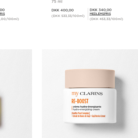
75 ml
Nuværende pris DKK 400,00
Medlemspris DKK 340,00
,00
DKK 340,00
DKK 400,00
RIS
MEDLEMSPRIS
(DKK 533,33/100ml)
,00/100ml)
(DKK 453,33/100ml)
ing
Hurtigvisning