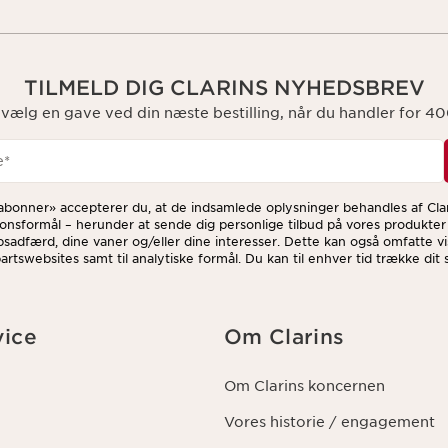
TILMELD DIG CLARINS NYHEDSBREV
 vælg en gave ved din næste bestilling, når du handler for 400
e
*
«abonner» accepterer du, at de indsamlede oplysninger behandles af Clar
onsformål – herunder at sende dig personlige tilbud på vores produkter
bsadfærd, dine vaner og/eller dine interesser. Dette kan også omfatte vi
rtswebsites samt til analytiske formål. Du kan til enhver tid trække dit
afmeldingslinket i hvert nyhedsbrev. For mere information om, hvordan v
igheder, se venligst vores
privatlivspolitik
.
ice
Om Clarins
Om Clarins koncernen
Vores historie / engagement