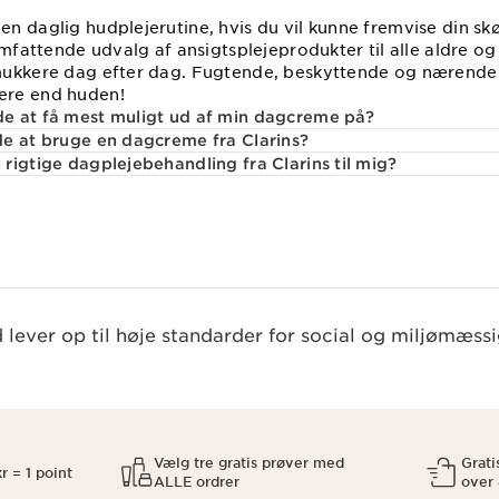
n daglig hudplejerutine, hvis du vil kunne fremvise din s
omfattende udvalg af ansigtsplejeprodukter til alle aldre o
mukkere dag efter dag. Fugtende, beskyttende og nærend
ere end huden!
e at få mest muligt ud af min dagcreme på?
e at bruge en dagcreme fra Clarins?
rigtige dagplejebehandling fra Clarins til mig?
lever op til høje standarder for social og miljømæssi
Vælg tre gratis prøver med
Grati
r = 1 point
ALLE ordrer
over