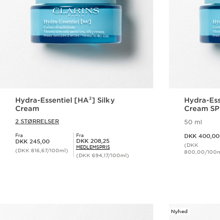
Hydra-Essentiel [HA²] Silky
Hydra-Ess
Cream
Cream SP
2 STØRRELSER
50 ml
Nuværende pris DKK 400,00
Fra
Fra
DKK 400,00
Nuværende pris DKK 245,00
Medlemspris DKK 208,25
DKK 208,25
DKK 245,00
(DKK
MEDLEMSPRIS
(DKK 816,67/100ml)
800,00/100m
(DKK 694,17/100ml)
Hurtigvisning
Nyhed