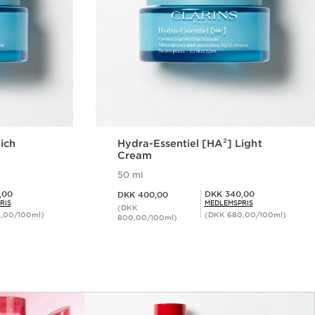
ich
Hydra-Essentiel [HA²] Light
Cream
50 ml
Nuværende pris DKK 400,00
Medlemspris DKK 340,00
,00
DKK 340,00
DKK 400,00
RIS
MEDLEMSPRIS
(DKK
,00/100ml)
(DKK 680,00/100ml)
800,00/100ml)
ing
Hurtigvisning