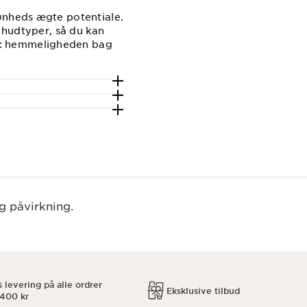
kønheds ægte potentiale.
g hudtyper, så du kan
e: hemmeligheden bag
g påvirkning.
s levering på alle ordrer
Eksklusive tilbud
 400 kr