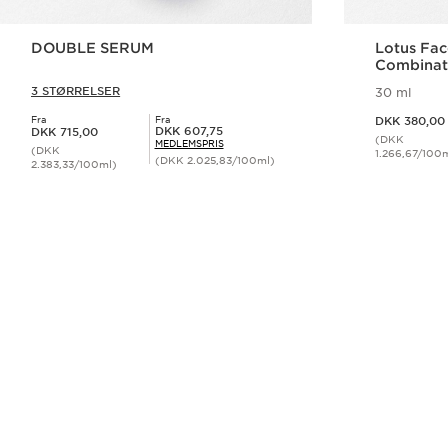
DOUBLE SERUM
Lotus Fac
Combinati
3 STØRRELSER
30 ml
Nuværende pris DKK 380,00
Fra
Fra
DKK 380,00
Nuværende pris DKK 715,00
Medlemspris DKK 607,75
DKK 607,75
DKK 715,00
(DKK
MEDLEMSPRIS
(DKK
1.266,67/100
(DKK 2.025,83/100ml)
2.383,33/100ml)
Hurtigvisning