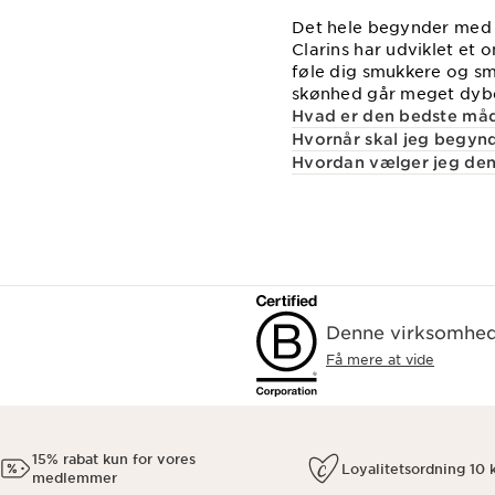
Det hele begynder med e
Clarins har udviklet et 
føle dig smukkere og s
skønhed går meget dyb
Hvad er den bedste måd
Hvornår skal jeg begynd
Hvordan vælger jeg den 
Denne virksomhed 
Få mere at vide
15% rabat kun for vores
Loyalitetsordning 10 k
medlemmer