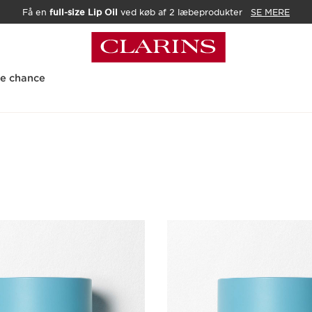
Få en
full-size Lip Oil
ved køb af 2 læbeprodukter
SE MERE
te chance