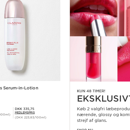
us Serum-in-Lotion
KUN 48 TIMER!
EKSKLUSIV
Medlemspris DKK 335,75
Køb 2 valgfri læbeprodu
DKK 335,75
MEDLEMSPRIS
nærende, glossy og komf
100ml)
(DKK 223,83/100ml)
strejf af glans.
Hurtigvisning