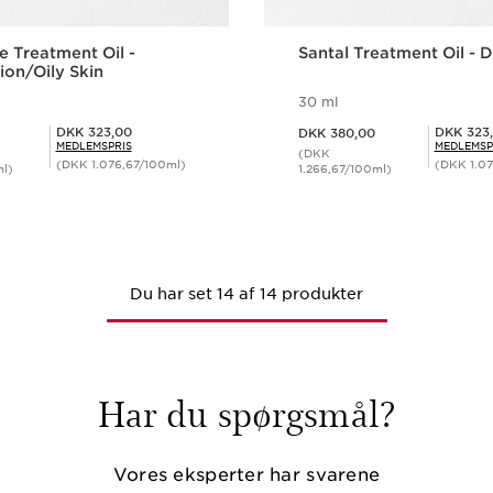
e Treatment Oil -
Santal Treatment Oil - D
on/Oily Skin
30 ml
Nuværende pris DKK 380,00
Medlemspris DKK 323,00
Medlemspris DKK 323,00
DKK 323,00
DKK 323
DKK 380,00
MEDLEMSPRIS
MEDLEMSP
(DKK
(DKK 1.076,67/100ml)
(DKK 1.07
ml)
1.266,67/100ml)
Hurtigvisning
Hurtigvisn
Du har set 14 af 14 produkter
Har du spørgsmål?
Vores eksperter har svarene