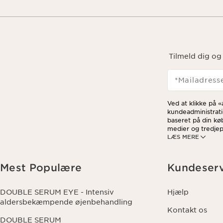
Tilmeld dig og
*Mailadress
Ved at klikke på 
kundeadministrati
baseret på din kø
medier og tredjepa
LÆS MERE
ved at klikke på 
data og dine rett
Mest Populære
Kundeserv
DOUBLE SERUM EYE - Intensiv
Hjælp
aldersbekæmpende øjenbehandling
Kontakt os
DOUBLE SERUM