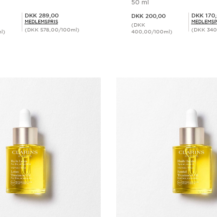
50 ml
Nuværende pris DKK 200,00
Medlemspris DKK 289,00
Medlemspris DKK 170,00
DKK 289,00
DKK 170
DKK 200,00
MEDLEMSPRIS
MEDLEMSP
(DKK
(DKK 578,00/100ml)
(DKK 340
l)
400,00/100ml)
Hurtigvisning
Hurtigvisn