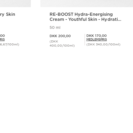
ry Skin
RE-BOOST Hydra-Energising
Cream - Youthful Skin - Hydration
and Radiance
50 ml
Nuværende pris DKK 200,00
Medlemspris DKK 170,00
,00
DKK 170,00
DKK 200,00
RIS
MEDLEMSPRIS
(DKK
6,67/100ml)
(DKK 340,00/100ml)
400,00/100ml)
ing
Hurtigvisning