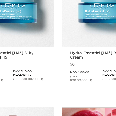
entiel [HA²] Silky
Hydra-Essentiel [HA²] R
F 15
Cream
50 ml
Nuværende pris DKK 400,00
Medlemspris DKK 340,00
Medlemspris DKK 340,00
DKK 340,00
DKK 340
DKK 400,00
MEDLEMSPRIS
MEDLEMSP
(DKK
(DKK 680,00/100ml)
(DKK 680
l)
800,00/100ml)
Hurtigvisning
Hurtigvisn