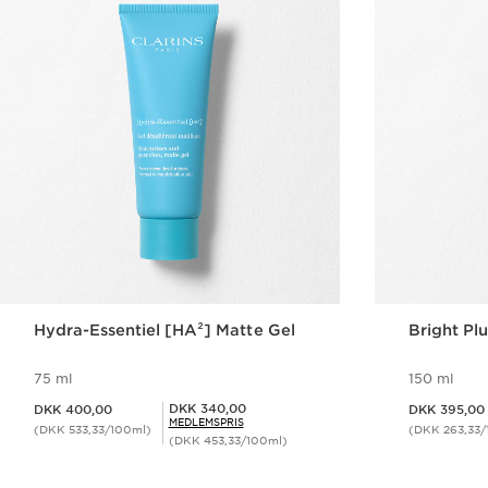
Hydra-Essentiel [HA²] Matte Gel
Bright Pl
75 ml
150 ml
Nuværende pris DKK 400,00
Nuværende pris DKK 395,00
Medlemspris DKK 340,00
DKK 340,00
DKK 400,00
DKK 395,00
MEDLEMSPRIS
(DKK 533,33/100ml)
(DKK 263,33/
(DKK 453,33/100ml)
Hurtigvisning