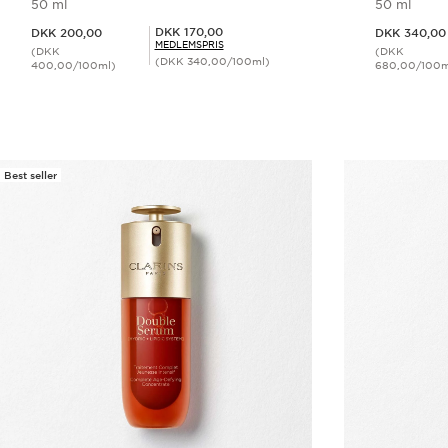
50 ml
50 ml
Nuværende pris DKK 200,00
Nuværende pris DKK 340,00
Medlemspris DKK 170,00
DKK 170,00
DKK 200,00
DKK 340,00
MEDLEMSPRIS
(DKK
(DKK
(DKK 340,00/100ml)
400,00/100ml)
680,00/100m
Hurtigvisning
Best seller