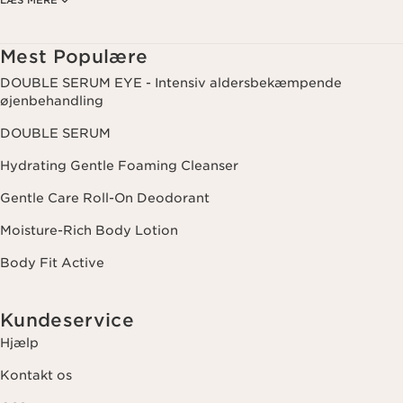
interesser. Dette kan også omfatte visning på sociale medier og
tredjepartswebsites samt til analytiske formål. Du kan til enhver tid
trække dit samtykke tilbage ved at klikke på afmeldingslinket i hvert
nyhedsbrev. For mere information om, hvordan vi håndterer dine data
Mest Populære
og dine rettigheder, se venligst vores
privatlivspolitik
.
DOUBLE SERUM EYE - Intensiv aldersbekæmpende
øjenbehandling
DOUBLE SERUM
Hydrating Gentle Foaming Cleanser
Gentle Care Roll-On Deodorant
Moisture-Rich Body Lotion
Body Fit Active
Kundeservice
Hjælp
Kontakt os