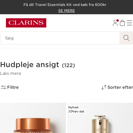
Få dit Travel Essentials Kit ved køb fra 600kr
HOP TIL INDHOLD
SE MERE
GÅ TIL BUND
Søgevindue
Hudpleje ansigt
(122)
Læs mere
Filtre
Sorter efter
Nyhed
Prøv det