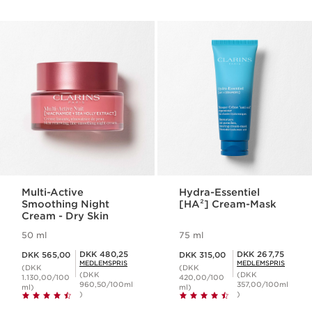
Multi-Active
Hydra-Essentiel
Smoothing Night
[HA²] Cream-Mask
Cream - Dry Skin
50 ml
75 ml
Nuværende pris DKK 565,00
Nuværende pris DKK 315,00
Medlemspris DKK 480,25
Medlemspris DKK 267,75
DKK 480,25
DKK 267,75
DKK 565,00
DKK 315,00
MEDLEMSPRIS
MEDLEMSPRIS
(DKK
(DKK
(DKK
(DKK
1.130,00/100
420,00/100
960,50/100ml
357,00/100ml
ml)
ml)
)
)