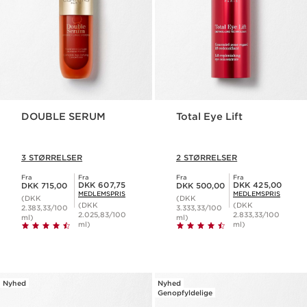
DOUBLE SERUM
Total Eye Lift
3 STØRRELSER
2 STØRRELSER
Fra
Fra
Fra
Fra
Nuværende pris DKK 715,00
Nuværende pris DKK 500,00
Medlemspris DKK 607,75
Medlemspris DKK 425,00
DKK 607,75
DKK 425,00
DKK 715,00
DKK 500,00
MEDLEMSPRIS
MEDLEMSPRIS
(DKK
(DKK
(DKK
(DKK
2.383,33/100
3.333,33/100
2.025,83/100
2.833,33/100
ml)
ml)
ml)
ml)
Nyhed
Nyhed
Genopfyldelige