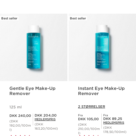
Best seller
Best seller
Gentle Eye Make-Up
Instant Eye Make-Up
Remover
Remover
2 STØRRELSER
125 ml
Nuværende pris DKK 240,00
Medlemspris DKK 204,00
DKK 204,00
DKK 240,00
Fra
Fra
Nuværende pris DKK 105,00
Medlemspris DKK 89,25
DKK 89,25
DKK 105,00
MEDLEMSPRIS
(DKK
MEDLEMSPRIS
(DKK
(DKK
192,00/100m
(DKK
163,20/100ml)
210,00/100m
l)
178,50/100ml)
l)