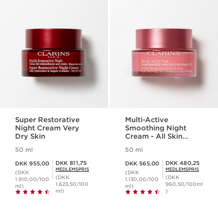
Super Restorative
Multi-Active
Night Cream Very
Smoothing Night
Dry Skin
Cream - All Skin
Types
50 ml
50 ml
Nuværende pris DKK 955,00
Nuværende pris DKK 565,00
Medlemspris DKK 811,75
Medlemspris DKK 480,25
DKK 811,75
DKK 480,25
DKK 955,00
DKK 565,00
MEDLEMSPRIS
MEDLEMSPRIS
(DKK
(DKK
(DKK
(DKK
1.910,00/100
1.130,00/100
1.623,50/100
960,50/100ml
ml)
ml)
ml)
)