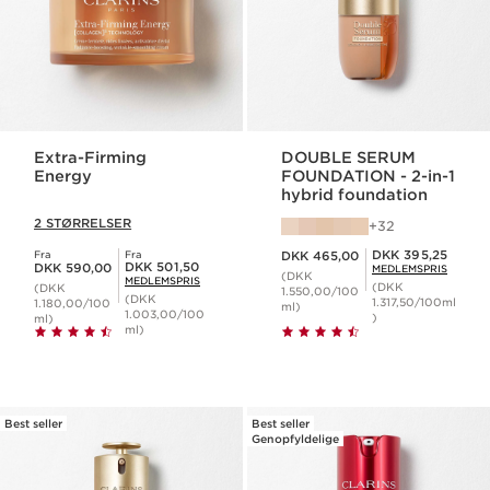
Extra-Firming
DOUBLE SERUM
Energy
FOUNDATION - 2-in-1
hybrid foundation
2 STØRRELSER
32
Nuværende pris DKK 465,00
Medlemspris DKK 395,25
DKK 395,25
Fra
Fra
DKK 465,00
Nuværende pris DKK 590,00
Medlemspris DKK 501,50
DKK 501,50
DKK 590,00
MEDLEMSPRIS
(DKK
MEDLEMSPRIS
(DKK
(DKK
1.550,00/100
(DKK
1.317,50/100ml
1.180,00/100
ml)
1.003,00/100
)
ml)
ml)
Best seller
Best seller
Genopfyldelige