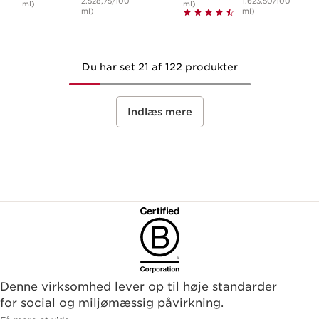
2.528,75/100
1.623,50/100
ml)
ml)
ml)
ml)
Du har set 21 af 122 produkter
Indlæs mere
Denne virksomhed lever op til høje standarder
for social og miljømæssig påvirkning.