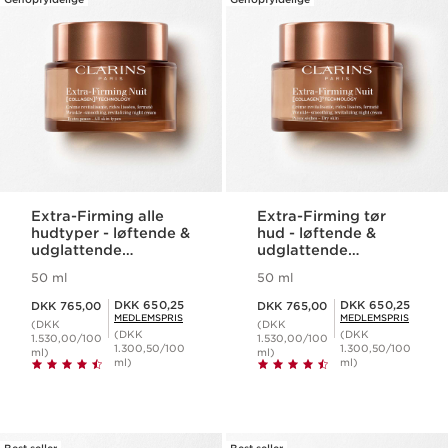
Extra-Firming alle
Extra-Firming tør
hudtyper - løftende &
hud - løftende &
udglattende
udglattende
natcreme
natcreme
50 ml
50 ml
Nuværende pris DKK 765,00
Nuværende pris DKK 765,00
Medlemspris DKK 650,25
Medlemspris DKK 650,25
DKK 650,25
DKK 650,25
DKK 765,00
DKK 765,00
MEDLEMSPRIS
MEDLEMSPRIS
(DKK
(DKK
(DKK
(DKK
1.530,00/100
1.530,00/100
1.300,50/100
1.300,50/100
ml)
ml)
ml)
ml)