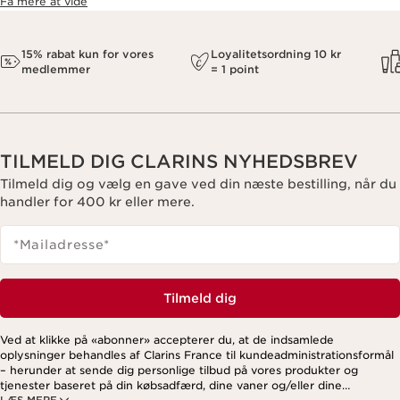
Få mere at vide
15% rabat kun for vores
Loyalitetsordning 10 kr
medlemmer
= 1 point
TILMELD DIG CLARINS NYHEDSBREV
Tilmeld dig og vælg en gave ved din næste bestilling, når du
handler for 400 kr eller mere.
*Mailadresse
*
Tilmeld dig
Ved at klikke på «abonner» accepterer du, at de indsamlede
oplysninger behandles af Clarins France til kundeadministrationsformål
– herunder at sende dig personlige tilbud på vores produkter og
tjenester baseret på din købsadfærd, dine vaner og/eller dine
LÆS MERE