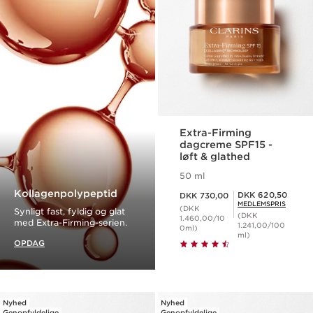
Extra-Firming
dagcreme SPF15 -
løft & glathed
50 ml
Nuværende pris DKK 730,00
Kollagenpolypeptid
Medlemspris DKK 620,50
DKK 620,50
DKK 730,00
MEDLEMSPRIS
(DKK
Synligt fast, fyldig og glat
(DKK
1.460,00/10
med Extra-Firming-serien.
1.241,00/100
0ml)
ml)
OPDAG
Nyhed
Nyhed
Genopfyldelige
Genopfyldelige