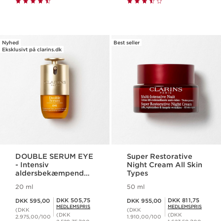
Nyhed
Best seller
Eksklusivt på clarins.dk
DOUBLE SERUM EYE
Super Restorative
- Intensiv
Night Cream All Skin
aldersbekæmpende
Types
øjenbehandling
20 ml
50 ml
Nuværende pris DKK 595,00
Nuværende pris DKK 955,00
Medlemspris DKK 505,75
Medlemspris DKK 811,75
DKK 505,75
DKK 811,75
DKK 595,00
DKK 955,00
MEDLEMSPRIS
MEDLEMSPRIS
(DKK
(DKK
(DKK
(DKK
2.975,00/100
1.910,00/100