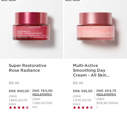
Best seller
Best seller
Super Restorative
Multi-Active
Rose Radiance
Smoothing Day
Cream - All Skin
Types
50 ml
50 ml
Nuværende pris DKK 900,00
Nuværende pris DKK 535,00
Medlemspris DKK 765,00
Medlemspris DKK 454,75
DKK 765,00
DKK 454,75
DKK 900,00
DKK 535,00
MEDLEMSPRIS
MEDLEMSPRIS
(DKK
(DKK
(DKK
(DKK
1.800,00/10
1.070,00/10
1.530,00/100
909,50/100ml
0ml)
0ml)
ml)
)