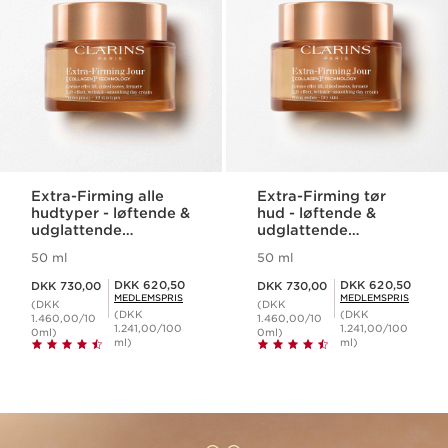
Extra-Firming alle
Extra-Firming tør
hudtyper - løftende &
hud - løftende &
udglattende
udglattende
dagcreme
dagcreme
50 ml
50 ml
Nuværende pris DKK 730,00
Nuværende pris DKK 730,00
Medlemspris DKK 620,50
Medlemspris DKK 620,50
DKK 620,50
DKK 620,50
DKK 730,00
DKK 730,00
MEDLEMSPRIS
MEDLEMSPRIS
(DKK
(DKK
(DKK
(DKK
1.460,00/10
1.460,00/10
1.241,00/100
1.241,00/100
0ml)
0ml)
ml)
ml)