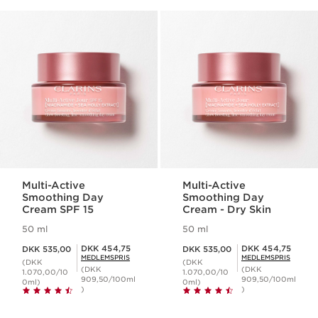
Multi-Active
Multi-Active
Smoothing Day
Smoothing Day
Cream SPF 15
Cream - Dry Skin
50 ml
50 ml
Nuværende pris DKK 535,00
Nuværende pris DKK 535,00
Medlemspris DKK 454,75
Medlemspris DKK 454,75
DKK 454,75
DKK 454,75
DKK 535,00
DKK 535,00
MEDLEMSPRIS
MEDLEMSPRIS
(DKK
(DKK
(DKK
(DKK
1.070,00/10
1.070,00/10
909,50/100ml
909,50/100ml
0ml)
0ml)
)
)