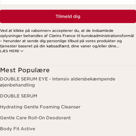
Tilmeld dig
Ved at klikke på «abonner» accepterer du, at de indsamlede
oplysninger behandles af Clarins France til kundeadministrationsformål
– herunder at sende dig personlige tilbud på vores produkter og
tjenester baseret på din købsadfærd, dine vaner og/eller dine
LÆS MERE
interesser. Dette kan også omfatte visning på sociale medier og
tredjepartswebsites samt til analytiske formål. Du kan til enhver tid
trække dit samtykke tilbage ved at klikke på afmeldingslinket i hvert
nyhedsbrev. For mere information om, hvordan vi håndterer dine data
Mest Populære
og dine rettigheder, se venligst vores
privatlivspolitik
.
DOUBLE SERUM EYE - Intensiv aldersbekæmpende
øjenbehandling
DOUBLE SERUM
Hydrating Gentle Foaming Cleanser
Gentle Care Roll-On Deodorant
Body Fit Active