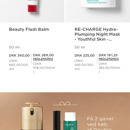
Beauty Flash Balm
RE-CHARGE Hydra-
Plumping Night Mask
- Youthful Skin -
Quenching
50 ml
50 ml
Nuværende pris DKK 340,00
Nuværende pris DKK 225,00
Medlemspris DKK 289,00
Medlemspris DKK 191,25
DKK 289,00
DKK 191,25
DKK 340,00
DKK 225,00
MEDLEMSPRIS
MEDLEMSPRIS
(DKK
(DKK
(DKK
(DKK
680,00/100
450,00/100
578,00/100ml
382,50/100ml
ml)
ml)
)
)