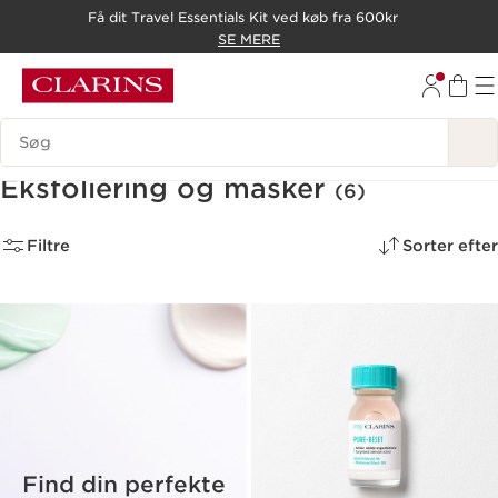
Få dit Travel Essentials Kit ved køb fra 600kr
HOP TIL INDHOLD
SE MERE
GÅ TIL BUND
Søgevindue
Eksfoliering og masker
(6)
Filtre
Sorter efter
Find din perfekte