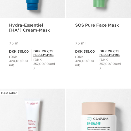
Hydra-Essentiel
SOS Pure Face Mask
[HA²] Cream-Mask
75 ml
75 ml
Nuværende pris DKK 315,00
Nuværende pris DKK 315,00
Medlemspris DKK 267,75
Medlemspris DKK 267,75
DKK 267,75
DKK 267,75
DKK 315,00
DKK 315,00
MEDLEMSPRIS
MEDLEMSPRIS
(DKK
(DKK
(DKK
(DKK
420,00/100
420,00/100
357,00/100ml
357,00/100ml
ml)
ml)
)
)
Best seller