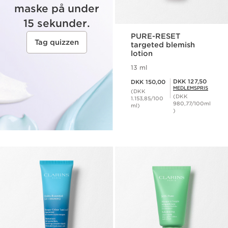
maske på under
15 sekunder.
PURE-RESET
Tag quizzen
targeted blemish
lotion
13 ml
Nuværende pris DKK 150,00
Medlemspris DKK 127,50
DKK 127,50
DKK 150,00
MEDLEMSPRIS
(DKK
(DKK
1.153,85/100
980,77/100ml
ml)
)