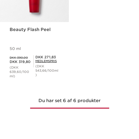
Beauty Flash Peel
50 ml
Tidligere pris DKK 390,00
Medlemspris DKK 271,83
DKK 271,83
DKK 390,00
Nuværende pris DKK 319,80
MEDLEMSPRIS
DKK 319,80
(DKK
(DKK
543,66/100ml
639,60/100
)
ml)
Du har set 6 af 6 produkter