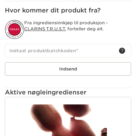
brug af vand. Nem at skylle af.
Hvor kommer dit produkt fra?
Fra ingrediensinnkjøp til produksjon -
CLARINS T.R.U.S.T.
forteller deg alt.
Indtast produktbatchkoden
*
Indsend
Aktive nøgleingredienser
HOP TIL INDHOLD