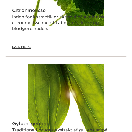
Citronmelisse
Inden for kosmetik er ekstrakt af økologisk
citronmelisse med til at dulme, lindre og
blødgøre huden.
LÆS MERE
Gylden gentian
Traditionelt bruges ekstrakt af gul ensian på