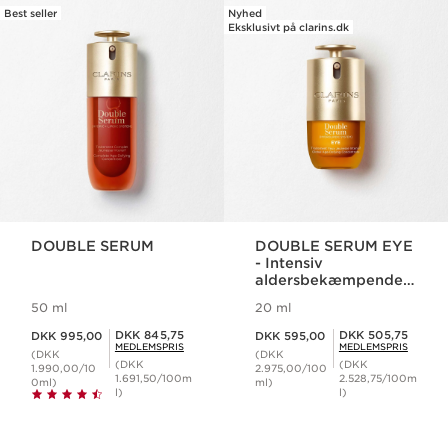
Best seller
Nyhed
HOP TIL INDHOLD
Eksklusivt på clarins.dk
DOUBLE SERUM
DOUBLE SERUM EYE
- Intensiv
aldersbekæmpende
øjenbehandling
50 ml
20 ml
Nuværende pris DKK 995,00
Nuværende pris DKK 595,00
Medlemspris DKK 845,75
Medlemspris DKK 505,75
DKK 845,75
DKK 505,75
DKK 995,00
DKK 595,00
MEDLEMSPRIS
MEDLEMSPRIS
(DKK
(DKK
(DKK
(DKK
1.990,00/10
2.975,00/100
1.691,50/100m
2.528,75/100m
0ml)
ml)
l)
l)