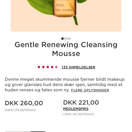
Gentle Renewing Cleansing
Mousse
133 ANMELDELSER
Denne meget skummende mousse fjerner blidt makeup
og giver glansløs hud dens skær igen, samtidig med at
huden renses og føles som ny.
FLERE OPLYSNINGER
Nuværende pris DKK 260,00
Medlemspris DKK 221,00
DKK 221,00
DKK 260,00
MEDLEMSPRIS
(DKK 173,33/100ml)
(DKK 147,33/100ml)