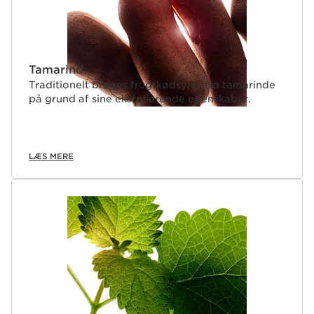
Tamarind
Traditionelt bruges frugtkødsyrer fra tamarinde
på grund af sine eksfolierende egenskaber.
LÆS MERE