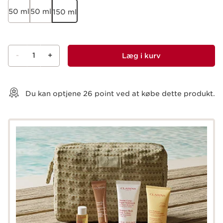
50 ml
50 ml
150 ml
-
1
+
Læg i kurv
Vis kurv
Du kan optjene
26
point ved at købe dette produkt.