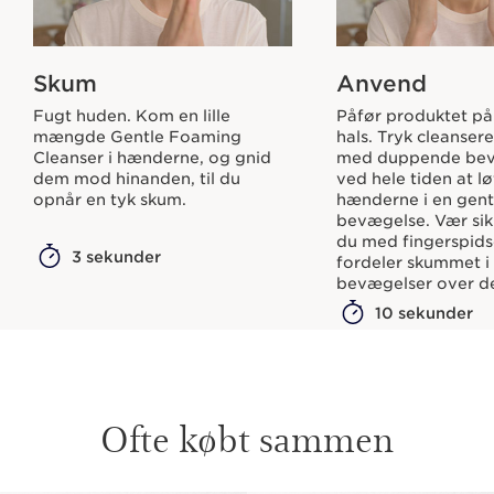
Skum
Anvend
Fugt huden. Kom en lille
Påfør produktet på
mængde Gentle Foaming
hals. Tryk cleanser
Cleanser i hænderne, og gnid
med duppende bev
dem mod hinanden, til du
ved hele tiden at lø
opnår en tyk skum.
hænderne i en gen
bevægelse. Vær sik
du med fingerspid
3 sekunder
fordeler skummet i
bevægelser over de
10 sekunder
Ofte købt sammen