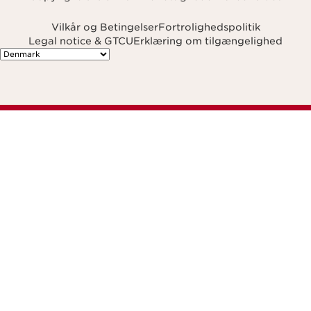
Vilkår og Betingelser
Fortrolighedspolitik
Legal notice & GTCU
Erklæring om tilgængelighed
Navigates to