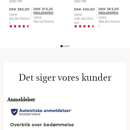
200 ml
100 ml
Nuværende pris DKK 365,00
Nuværende pris DKK 430,00
Medlemspris DKK 310,25
Medlemspris DKK 365,50
DKK 310,25
DKK 365,50
DKK 365,00
DKK 430,00
MEDLEMSPRIS
MEDLEMSPRIS
(DKK
(DKK
(DKK
(DKK
182,50/100ml
430,00/100
155,13/100ml)
365,50/100ml
)
ml)
)
Det siger vores kunder