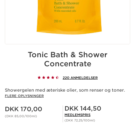
Tonic Bath & Shower
Concentrate
220 ANMELDELSER
Showergelen med æteriske olier, som renser og toner.
FLERE OPLYSNINGER
Nuværende pris DKK 170,00
Medlemspris DKK 144,50
DKK 144,50
DKK 170,00
MEDLEMSPRIS
(DKK 85,00/100ml)
(DKK 72,25/100ml)