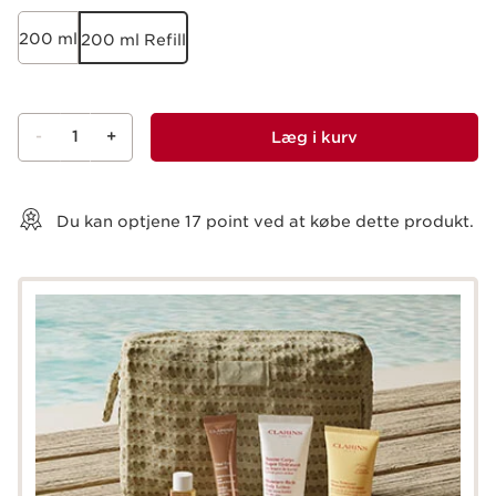
200 ml
200 ml Refill
-
1
+
Læg i kurv
Vis kurv
Du kan optjene
17
point ved at købe dette produkt.