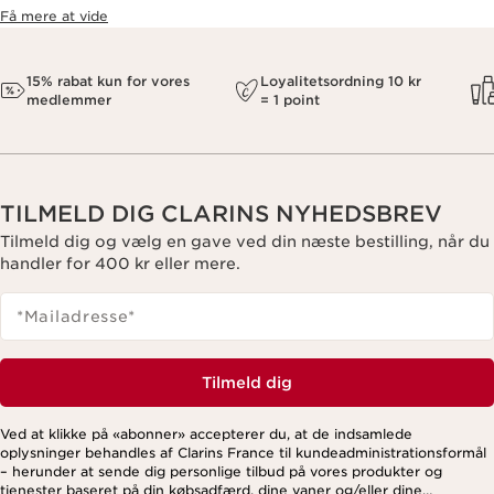
Få mere at vide
15% rabat kun for vores
Loyalitetsordning 10 kr
medlemmer
= 1 point
TILMELD DIG CLARINS NYHEDSBREV
Tilmeld dig og vælg en gave ved din næste bestilling, når du
handler for 400 kr eller mere.
*Mailadresse
*
Tilmeld dig
Ved at klikke på «abonner» accepterer du, at de indsamlede
oplysninger behandles af Clarins France til kundeadministrationsformål
– herunder at sende dig personlige tilbud på vores produkter og
tjenester baseret på din købsadfærd, dine vaner og/eller dine