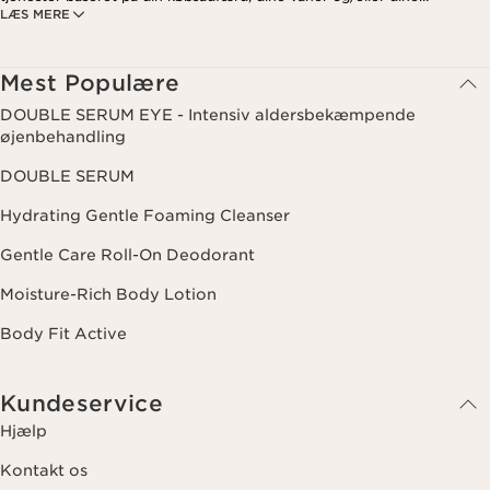
LÆS MERE
interesser. Dette kan også omfatte visning på sociale medier og
tredjepartswebsites samt til analytiske formål. Du kan til enhver tid
trække dit samtykke tilbage ved at klikke på afmeldingslinket i hvert
nyhedsbrev. For mere information om, hvordan vi håndterer dine data
Mest Populære
og dine rettigheder, se venligst vores
privatlivspolitik
.
DOUBLE SERUM EYE - Intensiv aldersbekæmpende
øjenbehandling
DOUBLE SERUM
Hydrating Gentle Foaming Cleanser
Gentle Care Roll-On Deodorant
Moisture-Rich Body Lotion
Body Fit Active
Kundeservice
Hjælp
Kontakt os