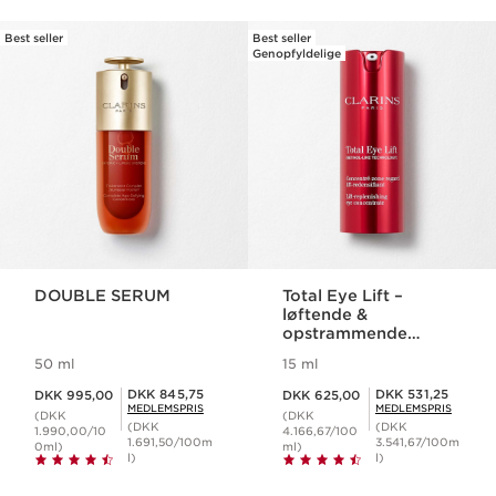
Best seller
Best seller
HOP TIL INDHOLD
Genopfyldelige
DOUBLE SERUM
Total Eye Lift –
løftende &
opstrammende
koncentrat
50 ml
15 ml
Nuværende pris DKK 995,00
Nuværende pris DKK 625,00
Medlemspris DKK 845,75
Medlemspris DKK 531,25
DKK 845,75
DKK 531,25
DKK 995,00
DKK 625,00
MEDLEMSPRIS
MEDLEMSPRIS
(DKK
(DKK
(DKK
(DKK
1.990,00/10
4.166,67/100
1.691,50/100m
3.541,67/100m
0ml)
ml)
l)
l)