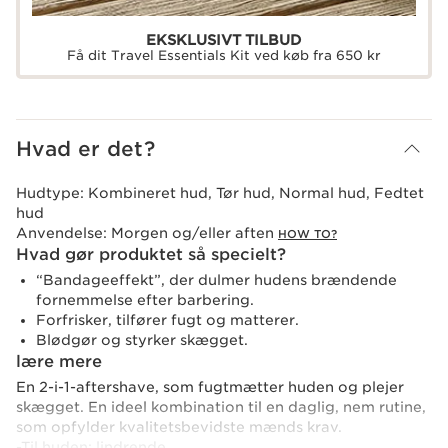
EKSKLUSIVT TILBUD
Få dit Travel Essentials Kit ved køb fra 650 kr
Hvad er det?
Hudtype:
Kombineret hud, Tør hud, Normal hud, Fedtet
hud
Anvendelse:
Morgen og/eller aften
HOW TO?
Hvad gør produktet så specielt?
“Bandageeffekt”, der dulmer hudens brændende
fornemmelse efter barbering.
Forfrisker, tilfører fugt og matterer.
Blødgør og styrker skægget.
lære mere
En 2-i-1-aftershave, som fugtmætter huden og plejer
skægget. En ideel kombination til en daglig, nem rutine,
som opfylder kvalitetsbevidste mænds krav.
-Til huden: lindrende