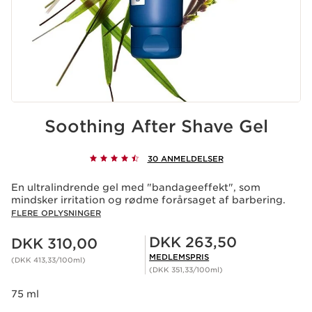
Soothing After Shave Gel
30 ANMELDELSER
En ultralindrende gel med "bandageeffekt", som
mindsker irritation og rødme forårsaget af barbering.
FLERE OPLYSNINGER
Nuværende pris DKK 310,00
Medlemspris DKK 263,50
DKK 263,50
DKK 310,00
MEDLEMSPRIS
(DKK 413,33/100ml)
(DKK 351,33/100ml)
75 ml