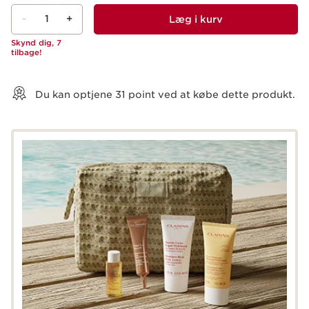
-
1
+
Læg i kurv
Skynd dig, 7
tilbage!
Vis kurv
Du kan optjene
31
point ved at købe dette produkt.