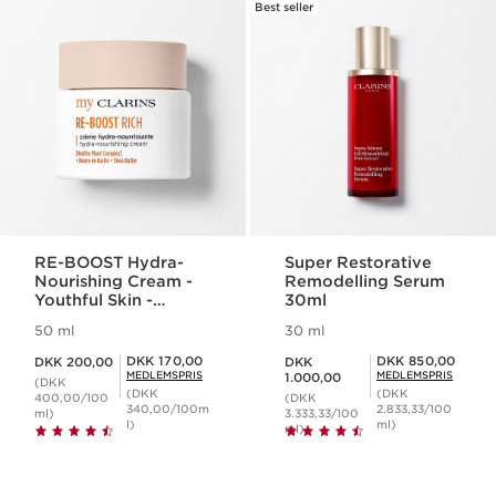
Best seller
RE-BOOST Hydra-
Super Restorative
Nourishing Cream -
Remodelling Serum
Youthful Skin -
30ml
Intense Nourishment
50 ml
30 ml
Nuværende pris DKK 200,00
Nuværende pris DKK 1.000,00
Medlemspris DKK 170,00
Medlemspris DKK 850,00
DKK 170,00
DKK 850,00
DKK 200,00
DKK
MEDLEMSPRIS
MEDLEMSPRIS
1.000,00
(DKK
(DKK
(DKK
400,00/100
(DKK
340,00/100m
2.833,33/100
ml)
3.333,33/100
l)
ml)
ml)