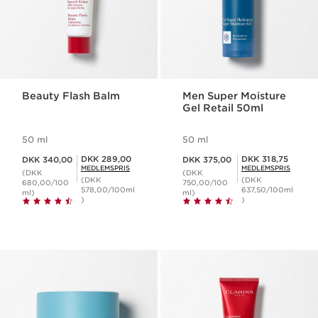
Beauty Flash Balm
Men Super Moisture
Gel Retail 50ml
50 ml
50 ml
Nuværende pris DKK 340,00
Nuværende pris DKK 375,00
Medlemspris DKK 289,00
Medlemspris DKK 318,75
DKK 289,00
DKK 318,75
DKK 340,00
DKK 375,00
MEDLEMSPRIS
MEDLEMSPRIS
(DKK
(DKK
(DKK
(DKK
680,00/100
750,00/100
578,00/100ml
637,50/100ml
ml)
ml)
)
)