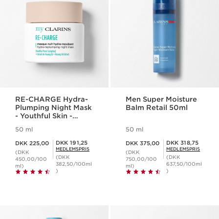
RE-CHARGE Hydra-
Men Super Moisture
Plumping Night Mask
Balm Retail 50ml
- Youthful Skin -
Quenching
50 ml
50 ml
Nuværende pris DKK 225,00
Nuværende pris DKK 375,00
Medlemspris DKK 191,25
Medlemspris DKK 318,75
DKK 191,25
DKK 318,75
DKK 225,00
DKK 375,00
MEDLEMSPRIS
MEDLEMSPRIS
(DKK
(DKK
(DKK
(DKK
450,00/100
750,00/100
382,50/100ml
637,50/100ml
ml)
ml)
)
)