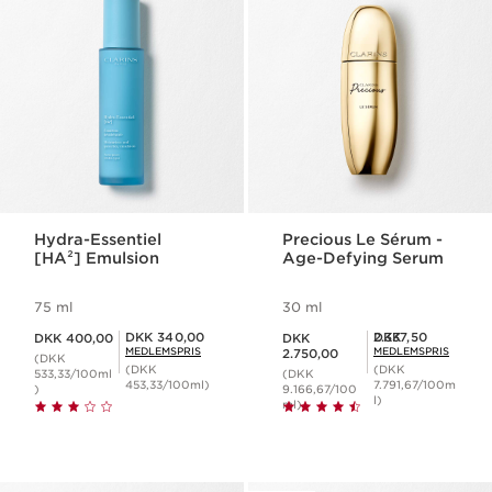
Hydra-Essentiel
Precious Le Sérum -
[HA²] Emulsion
Age-Defying Serum
75 ml
30 ml
Nuværende pris DKK 400,00
Nuværende pris DKK 2.750,00
Medlemspris DKK 340,00
Medlemspris DKK 2.337,50
DKK 340,00
DKK 2.337,50
DKK 400,00
DKK
MEDLEMSPRIS
MEDLEMSPRIS
2.750,00
(DKK
(DKK
(DKK
533,33/100ml
(DKK
453,33/100ml)
7.791,67/100m
)
9.166,67/100
l)
ml)