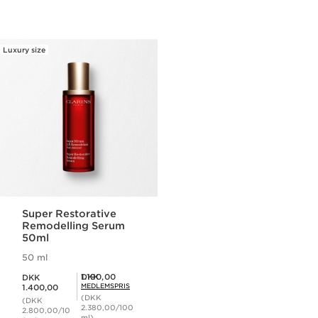
Luxury size
Super Restorative
Remodelling Serum
50ml
50 ml
Nuværende pris DKK 1.400,00
Medlemspris DKK 1.190,00
DKK 1.190,00
DKK
MEDLEMSPRIS
1.400,00
(DKK
(DKK
2.380,00/100
2.800,00/10
ml)