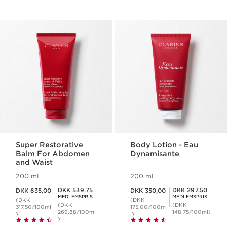
Super Restorative
Body Lotion - Eau
Balm For Abdomen
Dynamisante
and Waist
200 ml
200 ml
Nuværende pris DKK 635,00
Nuværende pris DKK 350,00
Medlemspris DKK 539,75
Medlemspris DKK 297,50
DKK 539,75
DKK 297,50
DKK 635,00
DKK 350,00
MEDLEMSPRIS
MEDLEMSPRIS
(DKK
(DKK
(DKK
(DKK
317,50/100ml
175,00/100m
269,88/100ml
148,75/100ml)
)
l)
)