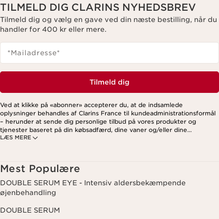
TILMELD DIG CLARINS NYHEDSBREV
Tilmeld dig og vælg en gave ved din næste bestilling, når du
handler for 400 kr eller mere.
*Mailadresse
*
Tilmeld dig
Ved at klikke på «abonner» accepterer du, at de indsamlede
oplysninger behandles af Clarins France til kundeadministrationsformål
– herunder at sende dig personlige tilbud på vores produkter og
tjenester baseret på din købsadfærd, dine vaner og/eller dine
LÆS MERE
interesser. Dette kan også omfatte visning på sociale medier og
tredjepartswebsites samt til analytiske formål. Du kan til enhver tid
trække dit samtykke tilbage ved at klikke på afmeldingslinket i hvert
nyhedsbrev. For mere information om, hvordan vi håndterer dine data
Mest Populære
og dine rettigheder, se venligst vores
privatlivspolitik
.
DOUBLE SERUM EYE - Intensiv aldersbekæmpende
øjenbehandling
DOUBLE SERUM