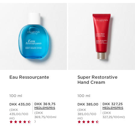
Eau Ressourçante
Super Restorative
Hand Cream
100 ml
100 ml
Nuværende pris DKK 435,00
Nuværende pris DKK 385,00
Medlemspris DKK 369,75
Medlemspris DKK 327,25
DKK 369,75
DKK 327,25
DKK 435,00
DKK 385,00
MEDLEMSPRIS
MEDLEMSPRIS
(DKK
(DKK
(DKK
(DKK
435,00/100
385,00/100
369,75/100ml
327,25/100ml)
ml)
ml)
)