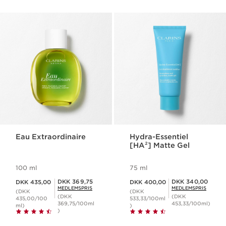
Eau Extraordinaire
Hydra-Essentiel
[HA²] Matte Gel
100 ml
75 ml
Nuværende pris DKK 435,00
Nuværende pris DKK 400,00
Medlemspris DKK 369,75
Medlemspris DKK 340,00
DKK 369,75
DKK 340,00
DKK 435,00
DKK 400,00
MEDLEMSPRIS
MEDLEMSPRIS
(DKK
(DKK
(DKK
(DKK
435,00/100
533,33/100ml
369,75/100ml
453,33/100ml)
ml)
)
)