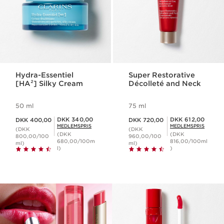
Hydra-Essentiel
Super Restorative
[HA²] Silky Cream
Décolleté and Neck
50 ml
75 ml
Nuværende pris DKK 400,00
Nuværende pris DKK 720,00
Medlemspris DKK 340,00
Medlemspris DKK 612,00
DKK 340,00
DKK 612,00
DKK 400,00
DKK 720,00
MEDLEMSPRIS
MEDLEMSPRIS
(DKK
(DKK
(DKK
(DKK
800,00/100
960,00/100
680,00/100m
816,00/100ml
ml)
ml)
l)
)