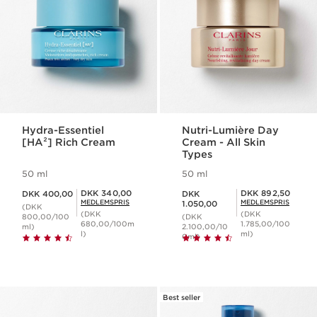
Hydra-Essentiel
Nutri-Lumière Day
[HA²] Rich Cream
Cream - All Skin
Types
50 ml
50 ml
Nuværende pris DKK 400,00
Nuværende pris DKK 1.050,00
Medlemspris DKK 340,00
Medlemspris DKK 892,50
DKK 340,00
DKK 892,50
DKK 400,00
DKK
MEDLEMSPRIS
MEDLEMSPRIS
1.050,00
(DKK
(DKK
(DKK
800,00/100
(DKK
680,00/100m
1.785,00/100
ml)
2.100,00/10
l)
ml)
0ml)
Best seller