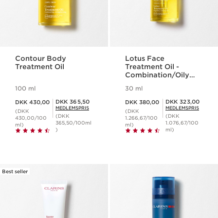
Contour Body
Lotus Face
Treatment Oil
Treatment Oil -
Combination/Oily
Skin
100 ml
30 ml
Nuværende pris DKK 430,00
Nuværende pris DKK 380,00
Medlemspris DKK 365,50
Medlemspris DKK 323,00
DKK 365,50
DKK 323,00
DKK 430,00
DKK 380,00
MEDLEMSPRIS
MEDLEMSPRIS
(DKK
(DKK
(DKK
(DKK
430,00/100
1.266,67/100
365,50/100ml
1.076,67/100
ml)
ml)
)
ml)
Best seller