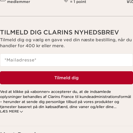
medlemmer
= 1 point
TILMELD DIG CLARINS NYHEDSBREV
Tilmeld dig og vælg en gave ved din næste bestilling, når du
handler for 400 kr eller mere.
*Mailadresse
*
Tilmeld dig
Ved at klikke på «abonner» accepterer du, at de indsamlede
oplysninger behandles af Clarins France til kundeadministrationsformål
– herunder at sende dig personlige tilbud på vores produkter og
tjenester baseret på din købsadfærd, dine vaner og/eller dine
LÆS MERE
interesser. Dette kan også omfatte visning på sociale medier og
tredjepartswebsites samt til analytiske formål. Du kan til enhver tid
trække dit samtykke tilbage ved at klikke på afmeldingslinket i hvert
nyhedsbrev. For mere information om, hvordan vi håndterer dine data
og dine rettigheder, se venligst vores
privatlivspolitik
.