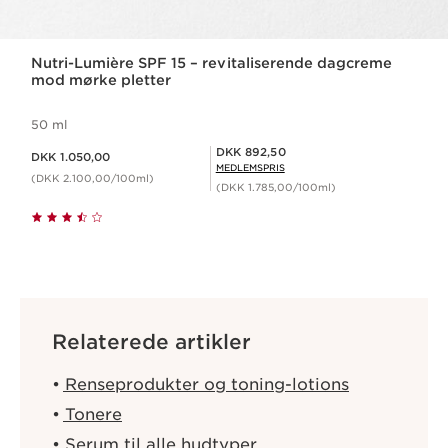
Nutri-Lumière SPF 15 – revitaliserende dagcreme
mod mørke pletter
50 ml
Nuværende pris DKK 1.050,00
Medlemspris DKK 892,50
DKK 892,50
DKK 1.050,00
MEDLEMSPRIS
(DKK 2.100,00/100ml)
(DKK 1.785,00/100ml)
Relaterede artikler
Renseprodukter og toning-lotions
Tonere
Serum til alle hudtyper