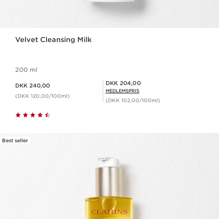
Velvet Cleansing Milk
200 ml
Nuværende pris DKK 240,00
Medlemspris DKK 204,00
DKK 204,00
DKK 240,00
MEDLEMSPRIS
(DKK 120,00/100ml)
(DKK 102,00/100ml)
Best seller