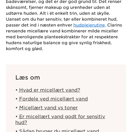
badeværelser, og det er der god grund til. Det renser
skånsomt, fjerner makeup og urenheder uden at
udtørre huden. Alt i ét enkelt trin, uden at skylle.
Uanset om du har sensitiv, tør eller kombineret hud,
passer det ind i næsten enhver
hudplejerutine
. Clarins
rensende micellære vand kombinerer milde miceller
med beroligende planteekstrakter for at respektere
hudens naturlige balance og give synlig friskhed,
komfort og glød.
Læs om
Hvad er micellært vand?
Fordele ved micellært vand
Micellært vand vs toner
Er micellært vand godt for sensitiv
hud?
Sådan bruger du micellært vand