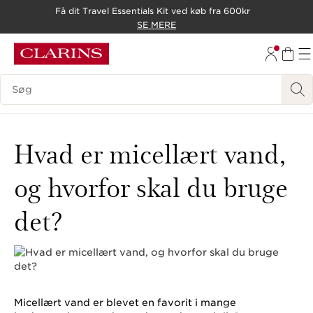
Få dit Travel Essentials Kit ved køb fra 600kr
HOP TIL INDHOLD
SE MERE
GÅ TIL BUND
Søgevindue
Hvad er micellært vand,
og hvorfor skal du bruge
det?
Micellært vand er blevet en favorit i mange