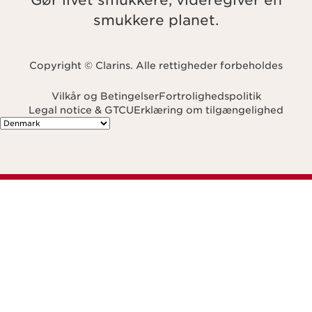
Gør livet smukkere, videregiver en
smukkere planet.
Copyright © Clarins. Alle rettigheder forbeholdes
Vilkår og Betingelser
Fortrolighedspolitik
Legal notice & GTCU
Erklæring om tilgængelighed
Navigates to