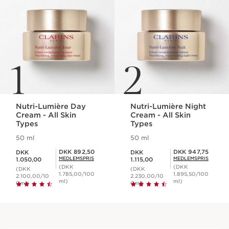
1
2
Nutri-Lumière Day
Nutri-Lumière Night
Cream - All Skin
Cream - All Skin
Types
Types
50 ml
50 ml
Nuværende pris DKK 1.050,00
Nuværende pris DKK 1.115,00
Medlemspris DKK 892,50
Medlemspris DKK 947,75
DKK 892,50
DKK 947,75
DKK
DKK
MEDLEMSPRIS
MEDLEMSPRIS
1.050,00
1.115,00
(DKK
(DKK
(DKK
(DKK
1.785,00/100
1.895,50/100
2.100,00/10
2.230,00/10
ml)
ml)
0ml)
0ml)