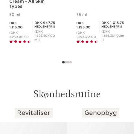
Cream - All Skin
Types
50 ml
75 ml
Nuværende pris DKK 1.115,00
Nuværende pris DKK 1.195,00
Medlemspris DKK 947,75
Medlemspris DKK 1.015,75
DKK 947,75
DKK 1.015,75
DKK
DKK
MEDLEMSPRIS
MEDLEMSPRIS
1.115,00
1.195,00
(DKK
(DKK
(DKK
(DKK
1.895,50/100
1.354,33/100m
2.230,00/10
1.593,33/100
ml)
l)
0ml)
ml)
Skønhedsrutine
Revitaliser
Genopbyg
HOP TIL INDHOLD