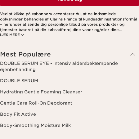
Ved at klikke på «abonner» accepterer du, at de indsamlede
oplysninger behandles af Clarins France til kundeadministrationsformål
– herunder at sende dig personlige tilbud på vores produkter og
tjenester baseret på din købsadfærd, dine vaner og/eller dine
LÆS MERE
interesser. Dette kan også omfatte visning på sociale medier og
tredjepartswebsites samt til analytiske formål. Du kan til enhver tid
trække dit samtykke tilbage ved at klikke på afmeldingslinket i hvert
nyhedsbrev. For mere information om, hvordan vi håndterer dine data
Mest Populære
og dine rettigheder, se venligst vores
privatlivspolitik
.
DOUBLE SERUM EYE - Intensiv aldersbekæmpende
øjenbehandling
DOUBLE SERUM
Hydrating Gentle Foaming Cleanser
Gentle Care Roll-On Deodorant
Body Fit Active
Body-Smoothing Moisture Milk