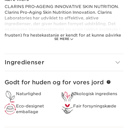
CLARINS PRO-AGEING INNOVATIVE SKIN NUTRITION.
Clarins Pro-Aging Skin Nutrition Innovation. Clarins
Laboratories har udviklet to effektive, aktive
ingredienser, der giver huden fornyet udstråling. Det
økologiske blomsterekstrakt og ecsin (aktivt molekyle i
frugten) fra hestekastanje er kendt for at kunne påvirke
SE MERE
mikronæringsnetværket. Denne forfriskende duo – skabt
af Clarins Laboratories’ eksperter – sørger for, at
næringsstofferne trænger mest muligt ind i huden.
Huden får mere næring og genvinder sin udstråling.
Ingredienser
Nutri-Lumière Day Cream er en sand fornøjelse for dine
sanser. Den skønne smeltende creme-i-olie revitaliserer
huden, intensiverer tilførslen af næring og genopretter
træt huds glød. Velegnet til alle hudtyper.
Godt for huden og for vores jord
HOP TIL INDHOLD
Clarins Plus
Naturlighed
Økologisk ingrediens
Revitaliserer huden, intensiverer tilførslen af næring og
genopretter træt huds glød.
Eco-designet
Fair forsyningskæde
emballage