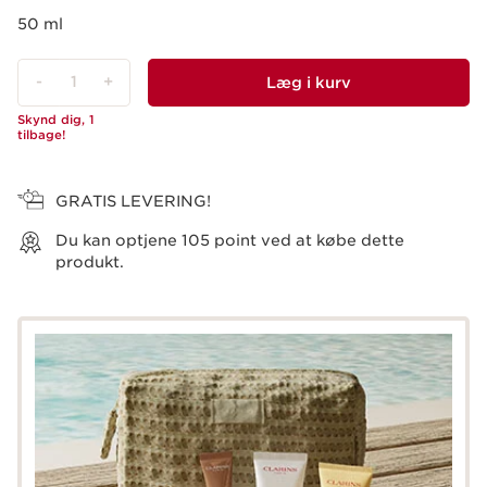
50 ml
-
1
+
Læg i kurv
Skynd dig, 1
tilbage!
Vis kurv
GRATIS LEVERING!
Du kan optjene
105
point ved at købe dette
produkt.