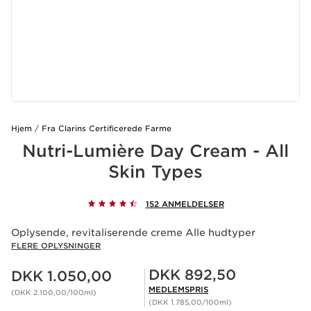
Hjem
Fra Clarins Certificerede Farme
Nutri-Lumière Day Cream - All
Skin Types
152 ANMELDELSER
Oplysende, revitaliserende creme Alle hudtyper
FLERE OPLYSNINGER
Nuværende pris DKK 1.050,00
Medlemspris DKK 892,50
DKK 892,50
DKK 1.050,00
MEDLEMSPRIS
(DKK 2.100,00/100ml)
(DKK 1.785,00/100ml)