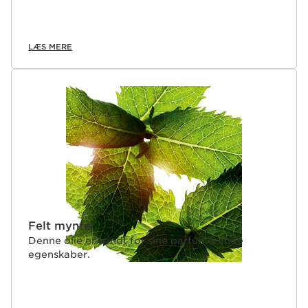
LÆS MERE
Felt mynte
Denne olie er kendt for sine parfumerende
egenskaber.