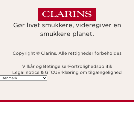
Gør livet smukkere, videregiver en
smukkere planet.
Copyright © Clarins. Alle rettigheder forbeholdes
Vilkår og Betingelser
Fortrolighedspolitik
Legal notice & GTCU
Erklæring om tilgængelighed
Navigates to