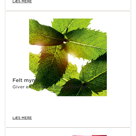
LÆS MERE
Felt mynte
Giver en følelse af intens friskhed.
LÆS MERE