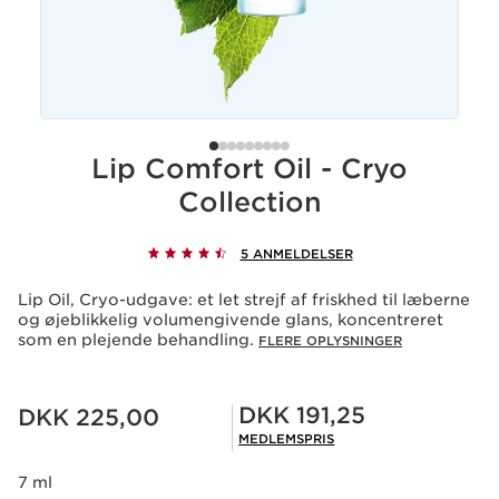
Lip Comfort Oil - Cryo
Collection
5 ANMELDELSER
Lip Oil, Cryo-udgave: et let strejf af friskhed til læberne
og øjeblikkelig volumengivende glans, koncentreret
som en plejende behandling.
FLERE OPLYSNINGER
Nuværende pris DKK 225,00
Medlemspris DKK 191,25
DKK 191,25
DKK 225,00
MEDLEMSPRIS
7 ml