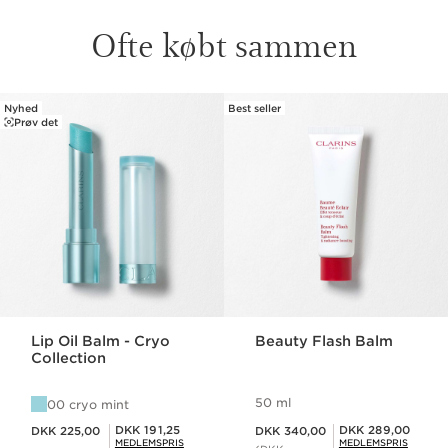
Ofte købt sammen
Nyhed
Best seller
HOP TIL INDHOLD
Prøv det
Lip Oil Balm - Cryo
Beauty Flash Balm
Collection
50 ml
00 cryo mint
Nuværende pris DKK 225,00
Nuværende pris DKK 340,00
Medlemspris DKK 191,25
Medlemspris DKK 289,00
DKK 191,25
DKK 289,00
DKK 225,00
DKK 340,00
MEDLEMSPRIS
MEDLEMSPRIS