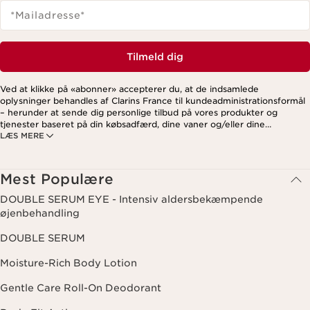
*Mailadresse
*
Tilmeld dig
Ved at klikke på «abonner» accepterer du, at de indsamlede
oplysninger behandles af Clarins France til kundeadministrationsformål
– herunder at sende dig personlige tilbud på vores produkter og
tjenester baseret på din købsadfærd, dine vaner og/eller dine
LÆS MERE
interesser. Dette kan også omfatte visning på sociale medier og
tredjepartswebsites samt til analytiske formål. Du kan til enhver tid
trække dit samtykke tilbage ved at klikke på afmeldingslinket i hvert
nyhedsbrev. For mere information om, hvordan vi håndterer dine data
Mest Populære
og dine rettigheder, se venligst vores
privatlivspolitik
.
DOUBLE SERUM EYE - Intensiv aldersbekæmpende
øjenbehandling
DOUBLE SERUM
Moisture-Rich Body Lotion
Gentle Care Roll-On Deodorant