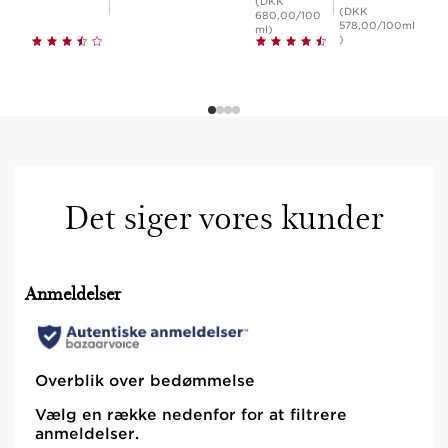
(DKK
(DKK
680,00/100
578,00/100ml
ml)
)
Det siger vores kunder