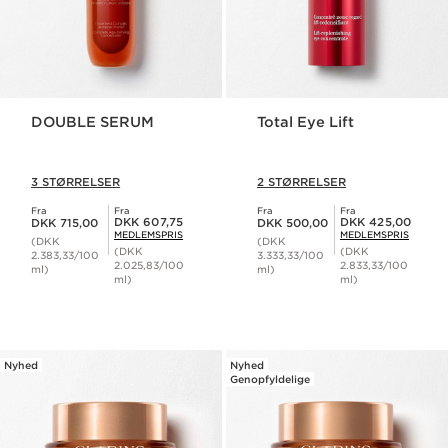
DOUBLE SERUM
Total Eye Lift
3 STØRRELSER
2 STØRRELSER
Fra
Fra
Fra
Fra
Nuværende pris DKK 715,00
Nuværende pris DKK 500,00
Medlemspris DKK 607,75
Medlemspris DKK 425,00
DKK 607,75
DKK 425,00
DKK 715,00
DKK 500,00
MEDLEMSPRIS
MEDLEMSPRIS
(DKK
(DKK
(DKK
(DKK
2.383,33/100
3.333,33/100
2.025,83/100
2.833,33/100
ml)
ml)
ml)
ml)
Nyhed
Nyhed
Genopfyldelige