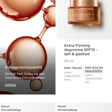
Extra-Firming
dagcreme SPF15 -
løft & glathed
50 ml
Nuværende pris DKK 730,00
Kollagenpolypeptid
Medlemspris DKK 620,50
DKK 620,50
DKK 730,00
MEDLEMSPRIS
(DKK
Synligt fast, fyldig og glat
(DKK
1.460,00/10
med Extra-Firming-serien.
1.241,00/100
0ml)
ml)
OPDAG
Nyhed
Nyhed
Genopfyldelige
Genopfyldelige