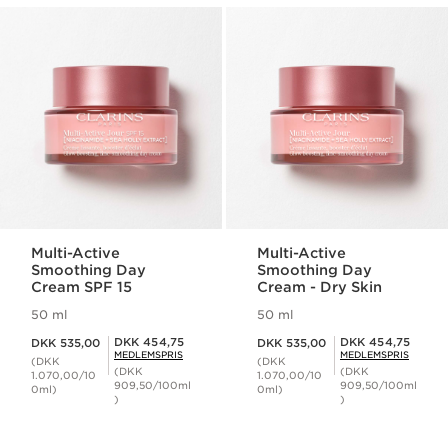
Multi-Active
Multi-Active
Smoothing Day
Smoothing Day
Cream SPF 15
Cream - Dry Skin
50 ml
50 ml
Nuværende pris DKK 535,00
Nuværende pris DKK 535,00
Medlemspris DKK 454,75
Medlemspris DKK 454,75
DKK 454,75
DKK 454,75
DKK 535,00
DKK 535,00
MEDLEMSPRIS
MEDLEMSPRIS
(DKK
(DKK
(DKK
(DKK
1.070,00/10
1.070,00/10
909,50/100ml
909,50/100ml
0ml)
0ml)
)
)