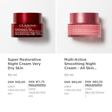
Super Restorative
Multi-Active
Night Cream Very
Smoothing Night
Dry Skin
Cream - All Skin
Types
50 ml
50 ml
Nuværende pris DKK 955,00
Nuværende pris DKK 565,00
Medlemspris DKK 811,75
Medlemspris DKK 480,25
DKK 811,75
DKK 480,25
DKK 955,00
DKK 565,00
MEDLEMSPRIS
MEDLEMSPRIS
(DKK
(DKK
(DKK
(DKK
1.910,00/100
1.130,00/100
1.623,50/100
960,50/100ml
ml)
ml)
ml)
)