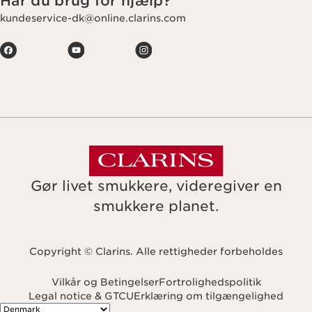
Har du brug for hjælp?
kundeservice-dk@online.clarins.com
Gør livet smukkere, videregiver en
smukkere planet.
Copyright © Clarins. Alle rettigheder forbeholdes
Vilkår og Betingelser
Fortrolighedspolitik
Legal notice & GTCU
Erklæring om tilgængelighed
Navigates to