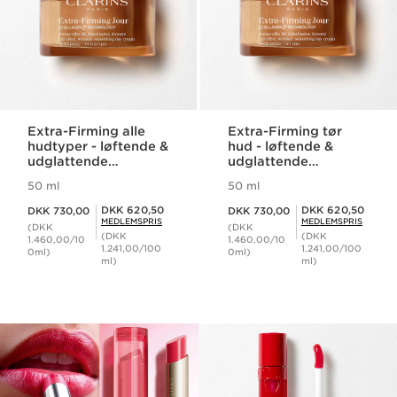
Extra-Firming alle
Extra-Firming tør
hudtyper - løftende &
hud - løftende &
udglattende
udglattende
dagcreme
dagcreme
50 ml
50 ml
Nuværende pris DKK 730,00
Nuværende pris DKK 730,00
Medlemspris DKK 620,50
Medlemspris DKK 620,50
DKK 620,50
DKK 620,50
DKK 730,00
DKK 730,00
MEDLEMSPRIS
MEDLEMSPRIS
(DKK
(DKK
(DKK
(DKK
1.460,00/10
1.460,00/10
1.241,00/100
1.241,00/100
0ml)
0ml)
ml)
ml)