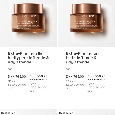
Extra-Firming alle
Extra-Firming tør
hudtyper - løftende &
hud - løftende &
udglattende
udglattende
natcreme
natcreme
50 ml
50 ml
Nuværende pris DKK 765,00
Nuværende pris DKK 765,00
Medlemspris DKK 650,25
Medlemspris DKK 650,25
DKK 650,25
DKK 650,25
DKK 765,00
DKK 765,00
MEDLEMSPRIS
MEDLEMSPRIS
(DKK
(DKK
(DKK
(DKK
1.530,00/100
1.530,00/100
1.300,50/100
1.300,50/100
ml)
ml)
ml)
ml)
Best seller
Best seller