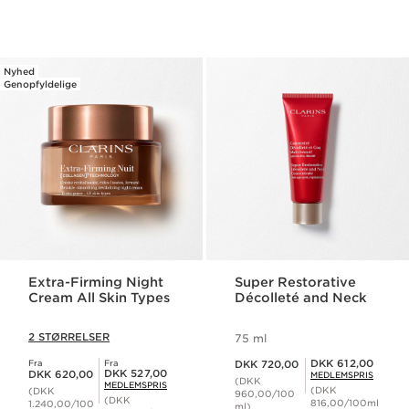
Nyhed
Genopfyldelige
Extra-Firming Night
Super Restorative
Cream All Skin Types
Décolleté and Neck
2 STØRRELSER
75 ml
Nuværende pris DKK 720,00
Medlemspris DKK 612,00
DKK 612,00
Fra
Fra
DKK 720,00
Nuværende pris DKK 620,00
Medlemspris DKK 527,00
DKK 527,00
DKK 620,00
MEDLEMSPRIS
(DKK
MEDLEMSPRIS
(DKK
(DKK
960,00/100
(DKK
816,00/100ml
1.240,00/100
ml)