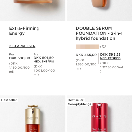
Extra-Firming
DOUBLE SERUM
Energy
FOUNDATION - 2-in-1
hybrid foundation
2 STØRRELSER
32
Nuværende pris DKK 465,00
Medlemspris DKK 395,25
DKK 395,25
Fra
Fra
DKK 465,00
Nuværende pris DKK 590,00
Medlemspris DKK 501,50
DKK 501,50
DKK 590,00
MEDLEMSPRIS
(DKK
MEDLEMSPRIS
(DKK
(DKK
1.550,00/100
(DKK
1.317,50/100ml
1.180,00/100
ml)
1.003,00/100
)
ml)
ml)
Best seller
Best seller
Genopfyldelige