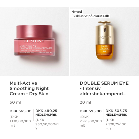
Nyhed
Eksklusivt på clarins.dk
Multi-Active
DOUBLE SERUM EYE
Smoothing Night
- Intensiv
Cream - Dry Skin
aldersbekæmpende
øjenbehandling
50 ml
20 ml
Nuværende pris DKK 565,00
Nuværende pris DKK 595,00
Medlemspris DKK 480,25
Medlemspris DKK 505,75
DKK 480,25
DKK 505,75
DKK 565,00
DKK 595,00
MEDLEMSPRIS
MEDLEMSPRIS
(DKK
(DKK
(DKK
(DKK
1.130,00/100
2.975,00/100
960,50/100ml
2.528,75/100
ml)
ml)
)
ml)