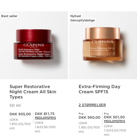
Best seller
Nyhed
Genopfyldelige
Super Restorative
Extra-Firming Day
Night Cream All Skin
Cream SPF15
Types
2 STØRRELSER
50 ml
Nuværende pris DKK 955,00
Medlemspris DKK 811,75
DKK 811,75
DKK 955,00
Fra
Fra
Nuværende pris DKK 590,00
Medlemspris DKK 501,50
DKK 501,50
DKK 590,00
MEDLEMSPRIS
(DKK
MEDLEMSPRIS
(DKK
(DKK
1.910,00/100
(DKK
1.623,50/100
1.180,00/100
ml)
1.003,00/100
ml)
ml)
ml)