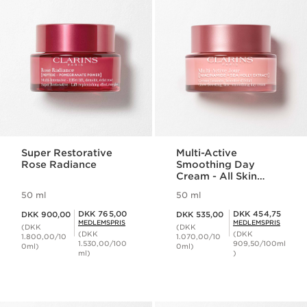
Super Restorative
Multi-Active
Rose Radiance
Smoothing Day
Cream - All Skin
Types
50 ml
50 ml
Nuværende pris DKK 900,00
Nuværende pris DKK 535,00
Medlemspris DKK 765,00
Medlemspris DKK 454,75
DKK 765,00
DKK 454,75
DKK 900,00
DKK 535,00
MEDLEMSPRIS
MEDLEMSPRIS
(DKK
(DKK
(DKK
(DKK
1.800,00/10
1.070,00/10
1.530,00/100
909,50/100ml
0ml)
0ml)
ml)
)