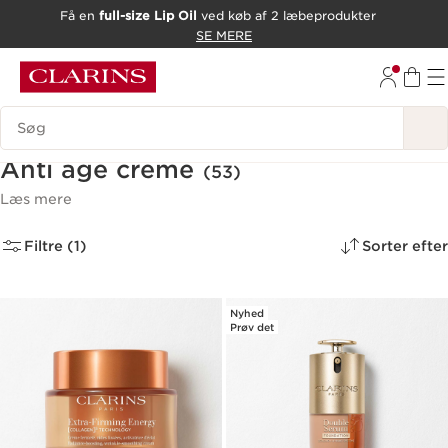
Få en
full-size Lip Oil
ved køb af 2 læbeprodukter
HOP TIL INDHOLD
SE MERE
GÅ TIL BUND
Søgevindue
Anti age creme
(53)
Læs mere
Filtre (1)
Sorter efter
Nyhed
Prøv det