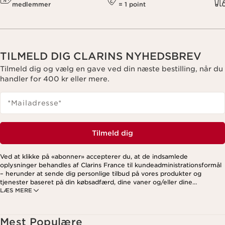
medlemmer
= 1 point
TILMELD DIG CLARINS NYHEDSBREV
Tilmeld dig og vælg en gave ved din næste bestilling, når du
handler for 400 kr eller mere.
*Mailadresse
*
Tilmeld dig
Ved at klikke på «abonner» accepterer du, at de indsamlede
oplysninger behandles af Clarins France til kundeadministrationsformål
– herunder at sende dig personlige tilbud på vores produkter og
tjenester baseret på din købsadfærd, dine vaner og/eller dine
LÆS MERE
interesser. Dette kan også omfatte visning på sociale medier og
tredjepartswebsites samt til analytiske formål. Du kan til enhver tid
trække dit samtykke tilbage ved at klikke på afmeldingslinket i hvert
nyhedsbrev. For mere information om, hvordan vi håndterer dine data
Mest Populære
og dine rettigheder, se venligst vores
privatlivspolitik
.