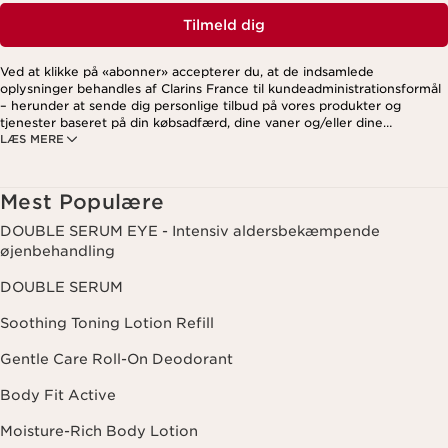
Tilmeld dig
Ved at klikke på «abonner» accepterer du, at de indsamlede
oplysninger behandles af Clarins France til kundeadministrationsformål
– herunder at sende dig personlige tilbud på vores produkter og
tjenester baseret på din købsadfærd, dine vaner og/eller dine
LÆS MERE
interesser. Dette kan også omfatte visning på sociale medier og
tredjepartswebsites samt til analytiske formål. Du kan til enhver tid
trække dit samtykke tilbage ved at klikke på afmeldingslinket i hvert
nyhedsbrev. For mere information om, hvordan vi håndterer dine data
Mest Populære
og dine rettigheder, se venligst vores
privatlivspolitik
.
DOUBLE SERUM EYE - Intensiv aldersbekæmpende
øjenbehandling
DOUBLE SERUM
Soothing Toning Lotion Refill
Gentle Care Roll-On Deodorant
Body Fit Active
Moisture-Rich Body Lotion