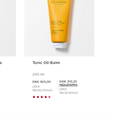
a
Tonic Oil-Balm
Moi
Ret
200 ml
400
Nuværende pr
Nuværende pris DKK 365,00
Medlemspris DKK 310,25
DKK 310,25
DKK 365,00
DK
MEDLEMSPRIS
(DKK
(DK
(DKK
182,50/100ml)
155,13/100ml)
Hurtigvisning