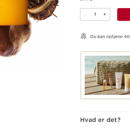
-
1
+
Vis kurv
Du kan optjene
40
Hvad er det?