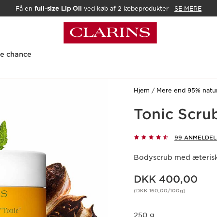
Få en
full-size Lip Oil
ved køb af 2 læbeprodukter
SE MERE
te chance
Hjem
Mere end 95% natur
Tonic Scru
99 ANMELDEL
Bodyscrub med æteriske
Nuværende pris DKK 400,00
DKK 400,00
(DKK 160,00/100g)
250 g