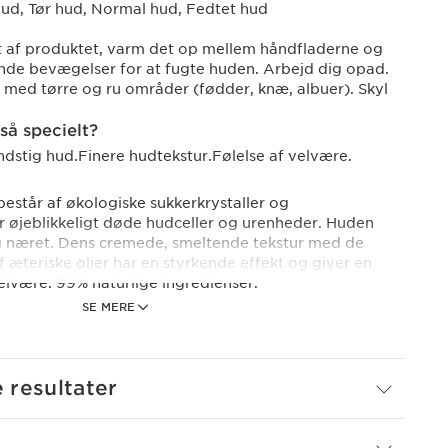
ud, Tør hud, Normal hud, Fedtet hud
t af produktet, varm det op mellem håndfladerne og
nde bevægelser for at fugte huden. Arbejd dig opad.
med tørre og ru områder (fødder, knæ, albuer). Skyl
så specielt?
dstig hud.Finere hudtekstur.Følelse af velvære.
estår af økologiske sukkerkrystaller og
er øjeblikkeligt døde hudceller og urenheder. Huden
og næret. Dens cremede, smeltende tekstur med de
æteriske olier har en styrkende effekt og giver en
velvære. 99% naturlige ingredienser.
SE MERE
ug
resultater
 intensive formler udviklet af Instituttet har været
ve virkning på hud og sjæl siden 1954.