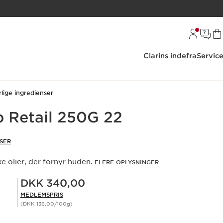
Clarins indefra
Servic
lige ingredienser
b Retail 250G 22
SER
 olier, der fornyr huden.
FLERE OPLYSNINGER
Medlemspris DKK 340,00
DKK 340,00
MEDLEMSPRIS
(DKK 136,00/100g)