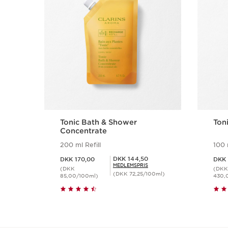
Tonic Bath & Shower
Ton
Concentrate
200 ml Refill
100 
Nuværende pris DKK 170,00
Nuværende pris DKK
Medlemspris DKK 144,50
DKK 144,50
DKK 170,00
DKK 
MEDLEMSPRIS
(DKK
(DKK
(DKK 72,25/100ml)
85,00/100ml)
430,
Hurtigvisning