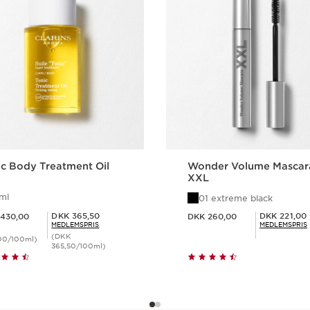
ic Body Treatment Oil
Wonder Volume Mascar
XXL
ml
01 extreme black
 430,00
Nuværende pris DKK 260,00
Medlemspris DKK 365,50
Medlemspris DKK 221,00
DKK 365,50
DKK 221,00
430,00
DKK 260,00
MEDLEMSPRIS
MEDLEMSPRIS
(DKK
00/100ml)
365,50/100ml)
Hurtigvisning
Hurtigvisning