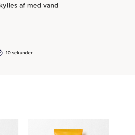
kylles af med vand
10 sekunder
Fast lav p