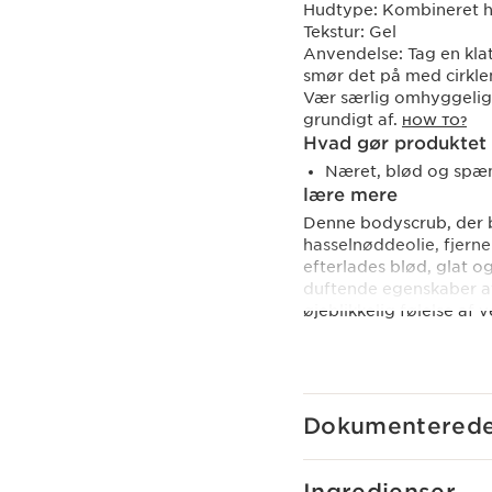
Hudtype:
Kombineret h
Tekstur:
Gel
Anvendelse:
Tag en kla
smør det på med cirkle
Vær særlig omhyggelig 
grundigt af.
HOW TO?
Hvad gør produktet 
Næret, blød og spæn
lære mere
Denne bodyscrub, der b
hasselnøddeolie, fjern
efterlades blød, glat 
duftende egenskaber af 
øjeblikkelig følelse af 
Forholdsregler ved br
Skyl med vand.
Clarins Plus
Dokumenterede 
Clarins AROMA-hudplejes
kendt for deres effekti