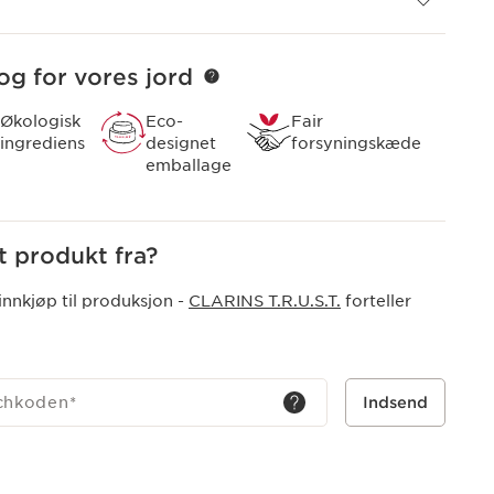
og for vores jord
Økologisk
Eco-
Fair
ingrediens
designet
forsyningskæde
emballage
 produkt fra?
innkjøp til produksjon -
CLARINS T.R.U.S.T.
forteller
tchkoden
*
Indsend