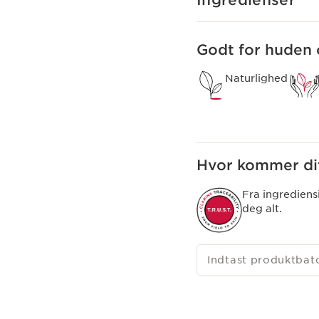
Ingredienser
Godt for huden 
Naturlighed
Hvor kommer dit
Fra ingrediens
deg alt.
Indtast produktba