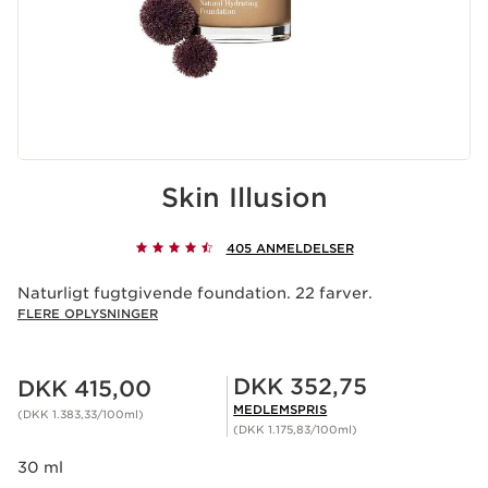
Skin Illusion
405 ANMELDELSER
Naturligt fugtgivende foundation. 22 farver.
FLERE OPLYSNINGER
Nuværende pris DKK 415,00
Medlemspris DKK 352,75
DKK 352,75
DKK 415,00
MEDLEMSPRIS
(DKK 1.383,33/100ml)
(DKK 1.175,83/100ml)
30 ml