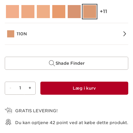
‎+11
110N
Shade Finder
-
1
+
Læg i kurv
Vis kurv
GRATIS LEVERING!
Du kan optjene
42
point ved at købe dette produkt.