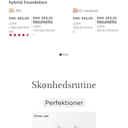
hybrid foundation
L3N
02 medium
Nuværende pris DKK 465,00
Nuværende pris DKK 345,00
Medlemspris DKK 395,25
Medlemspris DKK 293,25
DKK 395,25
DKK 293,25
DKK 465,00
DKK 345,00
MEDLEMSPRIS
MEDLEMSPRIS
(DKK
(DKK
(DKK
(DKK
1.550,00/100
766,67/100m
1.317,50/100ml
651,67/100ml)
ml)
l)
)
Skønhedsrutine
Perfektioner
HOP TIL INDHOLD
Prøv det