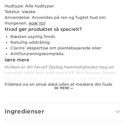
Hudtype:
Alle hudtyper
Tekstur:
Væske
Anvendelse:
Anvendes på ren og fugtet hud om
morgenen.
HOW TO?
Hvad gør produktet så specielt?
Næsten usynlig finish.
Naturlig udstråling.
Clarins’ ekspertise om plantebaserede olier.
Antiforureningskompleks.
lære mere
Hvilken er din farve? Opdag hemmeligheden bag en
naturligt fejlfri hud med den NYE Skin Illusion. Denne
naturligt fugtgivende foundation giver øjeblikkelig
friskhed og en smuk glød uden at maskere din huds
SE MERE
naturlige skønhed. Denne formel indeholder rødt
janiaekstrakt og Light Optimizing-komplekset, der
øjeblikkeligt giver huden ny udstråling. Blot et par
enkelte dråber er nok til straks at forstærke udseendet,
Ingredienser
samtidig med at en lille dosis ikke-fedtende olie giver
huden en helt ny følelse. Fås i 22 farver.