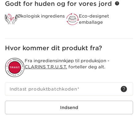
Godt for huden og for vores jord
HOP TIL INDHOLD
Økologisk ingrediens
Eco-designet
emballage
Hvor kommer dit produkt fra?
Fra ingrediensinnkjøp til produksjon -
CLARINS T.R.U.S.T.
forteller deg alt.
Indtast produktbatchkoden
*
Indsend