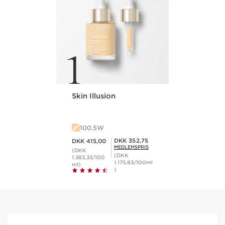
1
Skin Illusion
100.5W
Nuværende pris DKK 415,00
Medlemspris DKK 352,75
DKK 352,75
DKK 415,00
MEDLEMSPRIS
(DKK
(DKK
1.383,33/100
1.175,83/100ml
ml)
)