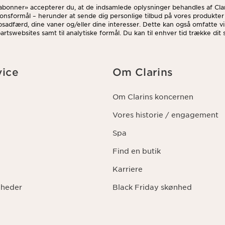
«abonner» accepterer du, at de indsamlede oplysninger behandles af Clar
onsformål – herunder at sende dig personlige tilbud på vores produkter
bsadfærd, dine vaner og/eller dine interesser. Dette kan også omfatte vi
rtswebsites samt til analytiske formål. Du kan til enhver tid trække dit
afmeldingslinket i hvert nyhedsbrev. For mere information om, hvordan v
igheder, se venligst vores
privatlivspolitik
.
ice
Om Clarins
Om Clarins koncernen
Vores historie / engagement
Spa
Find en butik
Karriere
gheder
Black Friday skønhed