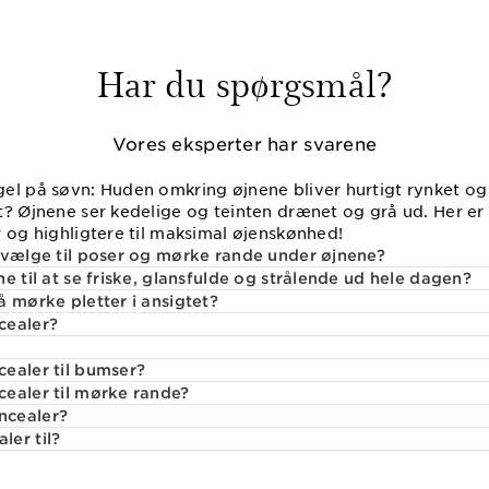
Har du spørgsmål?
Vores eksperter har svarene
el på søvn: Huden omkring øjnene bliver hurtigt rynket og
t? Øjnene ser kedelige og teinten drænet og grå ud. Her er
 og highligtere til maksimal øjenskønhed!
 vælge til poser og mørke rande under øjnene?
e til at se friske, glansfulde og strålende ud hele dagen?
å mørke pletter i ansigtet?
cealer?
ealer til bumser?
ealer til mørke rande?
ncealer?
er til?