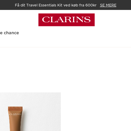
Få dit Travel Essentials Kit ved køb fra 600kr
SE MERE
te chance