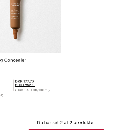
ng Concealer
Medlemspris DKK 177,73
DKK 177,73
MEDLEMSPRIS
(DKK 1.481,08/100ml)
ml)
Hurtigvisning
Du har set 2 af 2 produkter