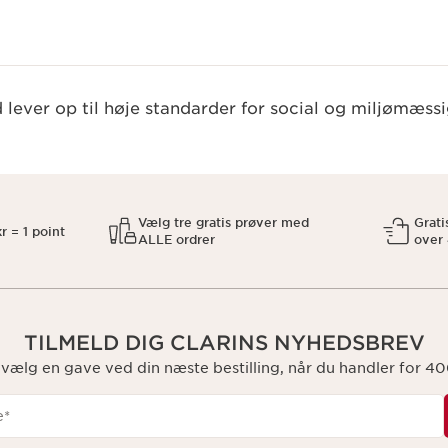
lever op til høje standarder for social og miljømæssi
Vælg tre gratis prøver med
Grati
r = 1 point
ALLE ordrer
over
TILMELD DIG CLARINS NYHEDSBREV
 vælg en gave ved din næste bestilling, når du handler for 400
e
*