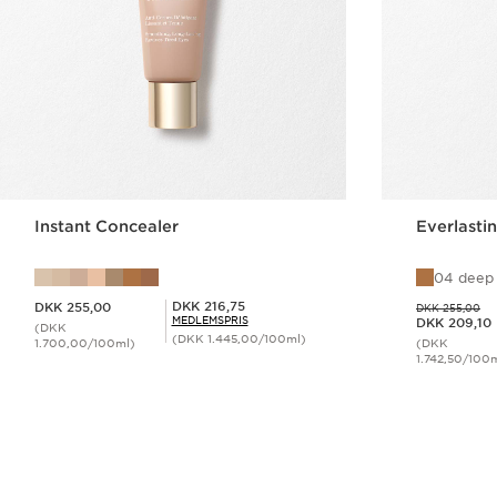
Instant Concealer
Everlasti
04 deep
Nuværende pris DKK 255,00
Tidligere pris DKK 255,00
Medlemspris DKK 216,75
DKK 216,75
DKK 255,00
DKK 255,00
Nuværende pris DKK 209,10
MEDLEMSPRIS
DKK 209,10
(DKK
(DKK 1.445,00/100ml)
1.700,00/100ml)
(DKK
1.742,50/100
Hurtigvisning