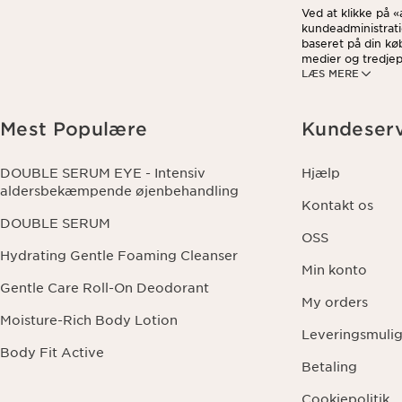
Ved at klikke på 
kundeadministrati
baseret på din kø
medier og tredjepa
LÆS MERE
ved at klikke på 
data og dine rett
Mest Populære
Kundeserv
DOUBLE SERUM EYE - Intensiv
Hjælp
aldersbekæmpende øjenbehandling
Kontakt os
DOUBLE SERUM
OSS
Hydrating Gentle Foaming Cleanser
Min konto
Gentle Care Roll-On Deodorant
My orders
Moisture-Rich Body Lotion
Leveringsmuli
Body Fit Active
Betaling
Cookiepolitik