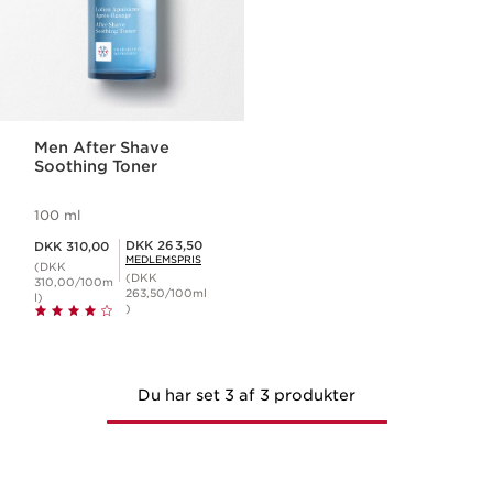
Men After Shave
Soothing Toner
100 ml
Nuværende pris DKK 310,00
Medlemspris DKK 263,50
DKK 263,50
DKK 310,00
MEDLEMSPRIS
(DKK
(DKK
310,00/100m
263,50/100ml
l)
)
Du har set 3 af 3 produkter