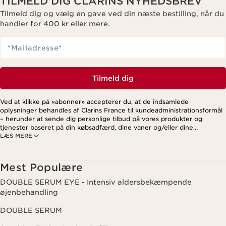
TILMELD DIG CLARINS NYHEDSBREV
Tilmeld dig og vælg en gave ved din næste bestilling, når du
handler for 400 kr eller mere.
*Mailadresse
*
Tilmeld dig
Ved at klikke på «abonner» accepterer du, at de indsamlede
oplysninger behandles af Clarins France til kundeadministrationsformål
– herunder at sende dig personlige tilbud på vores produkter og
tjenester baseret på din købsadfærd, dine vaner og/eller dine
LÆS MERE
interesser. Dette kan også omfatte visning på sociale medier og
tredjepartswebsites samt til analytiske formål. Du kan til enhver tid
trække dit samtykke tilbage ved at klikke på afmeldingslinket i hvert
nyhedsbrev. For mere information om, hvordan vi håndterer dine data
Mest Populære
og dine rettigheder, se venligst vores
privatlivspolitik
.
DOUBLE SERUM EYE - Intensiv aldersbekæmpende
øjenbehandling
DOUBLE SERUM