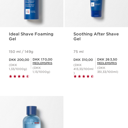
Ideal Shave Foaming
Soothing After Shave
Gel
Gel
150 ml / 149g
75 ml
Nuværende pris DKK 200,00
Nuværende pris DKK 310,00
Medlemspris DKK 170,00
Medlemspris DKK 263,50
DKK 170,00
DKK 263,50
DKK 200,00
DKK 310,00
MEDLEMSPRIS
MEDLEMSPRIS
(DKK
(DKK
(DKK
(DKK
1,33/1000g)
413,33/100ml
1,13/1000g)
351,33/100ml)
)