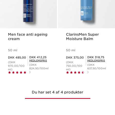
Men face anti ageing
ClarinsMen Super
cream
Moisture Balm
50 ml
50 ml
Nuværende pris DKK 485,00
Nuværende pris DKK 375,00
Medlemspris DKK 412,25
Medlemspris DKK 318,75
DKK 412,25
DKK 318,75
DKK 485,00
DKK 375,00
MEDLEMSPRIS
MEDLEMSPRIS
(DKK
(DKK
(DKK
(DKK
970,00/100
750,00/100
824,50/100ml
637,50/100ml
ml)
ml)
)
)
Du har set 4 af 4 produkter