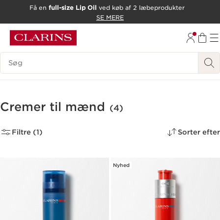
Få en
full-size Lip Oil
ved køb af 2 læbeprodukter
HOP TIL INDHOLD
SE MERE
GÅ TIL BUND
Søgevindue
Cremer til mænd
(4)
Filtre (1)
Sorter efter
Nyhed