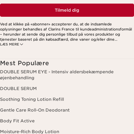
Tilmeld dig
Ved at klikke på «abonner» accepterer du, at de indsamlede
oplysninger behandles af Clarins France til kundeadministrationsformål
– herunder at sende dig personlige tilbud på vores produkter og
tjenester baseret på din købsadfærd, dine vaner og/eller dine
LÆS MERE
interesser. Dette kan også omfatte visning på sociale medier og
tredjepartswebsites samt til analytiske formål. Du kan til enhver tid
trække dit samtykke tilbage ved at klikke på afmeldingslinket i hvert
nyhedsbrev. For mere information om, hvordan vi håndterer dine data
Mest Populære
og dine rettigheder, se venligst vores
privatlivspolitik
.
DOUBLE SERUM EYE - Intensiv aldersbekæmpende
øjenbehandling
DOUBLE SERUM
Soothing Toning Lotion Refill
Gentle Care Roll-On Deodorant
Body Fit Active
Moisture-Rich Body Lotion