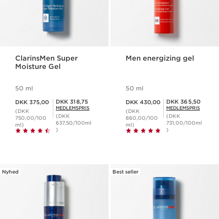
ClarinsMen Super
Men energizing gel
Moisture Gel
50 ml
50 ml
Nuværende pris DKK 375,00
Nuværende pris DKK 430,00
Medlemspris DKK 318,75
Medlemspris DKK 365,50
DKK 318,75
DKK 365,50
DKK 375,00
DKK 430,00
MEDLEMSPRIS
MEDLEMSPRIS
(DKK
(DKK
(DKK
(DKK
750,00/100
860,00/100
637,50/100ml
731,00/100ml
ml)
ml)
)
)
Nyhed
Best seller