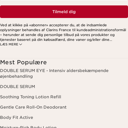
Tilmeld dig
Ved at klikke på «abonner» accepterer du, at de indsamlede
oplysninger behandles af Clarins France til kundeadministrationsformål
– herunder at sende dig personlige tilbud på vores produkter og
tjenester baseret på din købsadfærd, dine vaner og/eller dine
LÆS MERE
interesser. Dette kan også omfatte visning på sociale medier og
tredjepartswebsites samt til analytiske formål. Du kan til enhver tid
trække dit samtykke tilbage ved at klikke på afmeldingslinket i hvert
nyhedsbrev. For mere information om, hvordan vi håndterer dine data
Mest Populære
og dine rettigheder, se venligst vores
privatlivspolitik
.
DOUBLE SERUM EYE - Intensiv aldersbekæmpende
øjenbehandling
DOUBLE SERUM
Soothing Toning Lotion Refill
Gentle Care Roll-On Deodorant
Body Fit Active
Moisture-Rich Body Lotion