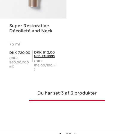
Super Restorative
Décolleté and Neck
75 ml
Nuværende pris DKK 720,00
Medlemspris DKK 612,00
DKK 612,00
DKK 720,00
MEDLEMSPRIS
(DKK
(DKK
960,00/100
816,00/100ml
ml)
)
Du har set 3 af 3 produkter