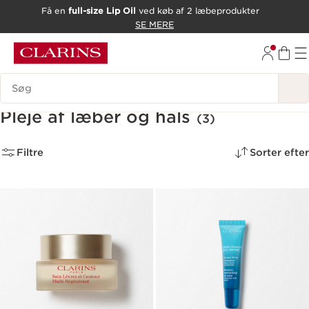
Få en
full-size Lip Oil
ved køb af 2 læbeprodukter
HOP TIL INDHOLD
SE MERE
GÅ TIL BUND
Søgevindue
Pleje af læber og hals
(3)
Filtre
Sorter efter