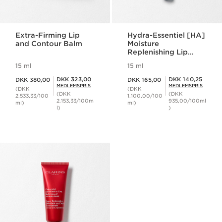
Extra-Firming Lip
Hydra-Essentiel [HA]
and Contour Balm
Moisture
Replenishing Lip
Balm
15 ml
15 ml
Nuværende pris DKK 380,00
Nuværende pris DKK 165,00
Medlemspris DKK 323,00
Medlemspris DKK 140,25
DKK 323,00
DKK 140,25
DKK 380,00
DKK 165,00
MEDLEMSPRIS
MEDLEMSPRIS
(DKK
(DKK
(DKK
(DKK
2.533,33/100
1.100,00/100
2.153,33/100m
935,00/100ml
ml)
ml)
l)
)