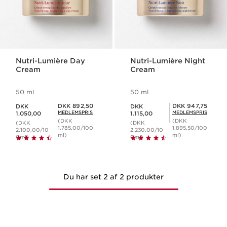
Nutri-Lumière Day
Nutri-Lumière Night
Cream
Cream
50 ml
50 ml
Nuværende pris DKK 1.050,00
Nuværende pris DKK 1.115,00
Medlemspris DKK 892,50
Medlemspris DKK 947,75
DKK 892,50
DKK 947,75
DKK
DKK
MEDLEMSPRIS
MEDLEMSPRIS
1.050,00
1.115,00
(DKK
(DKK
(DKK
(DKK
1.785,00/100
1.895,50/100
2.100,00/10
2.230,00/10
ml)
ml)
0ml)
0ml)
Du har set 2 af 2 produkter