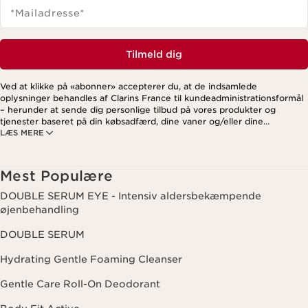
*Mailadresse
*
Tilmeld dig
Ved at klikke på «abonner» accepterer du, at de indsamlede
oplysninger behandles af Clarins France til kundeadministrationsformål
– herunder at sende dig personlige tilbud på vores produkter og
tjenester baseret på din købsadfærd, dine vaner og/eller dine
LÆS MERE
interesser. Dette kan også omfatte visning på sociale medier og
tredjepartswebsites samt til analytiske formål. Du kan til enhver tid
trække dit samtykke tilbage ved at klikke på afmeldingslinket i hvert
nyhedsbrev. For mere information om, hvordan vi håndterer dine data
Mest Populære
og dine rettigheder, se venligst vores
privatlivspolitik
.
DOUBLE SERUM EYE - Intensiv aldersbekæmpende
øjenbehandling
DOUBLE SERUM
Hydrating Gentle Foaming Cleanser
Gentle Care Roll-On Deodorant