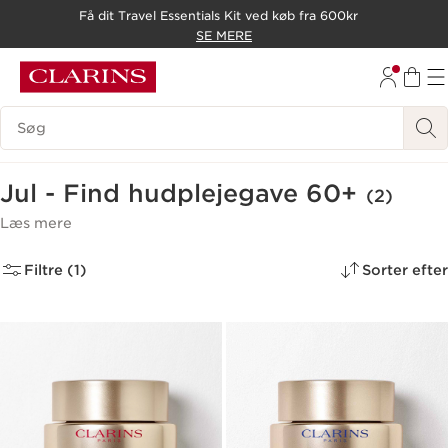
Få dit Travel Essentials Kit ved køb fra 600kr
HOP TIL INDHOLD
SE MERE
GÅ TIL BUND
Søgevindue
Jul - Find hudplejegave 60+
(2)
Læs mere
Filtre (1)
Sorter efter