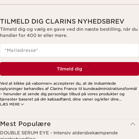
TILMELD DIG CLARINS NYHEDSBREV
Tilmeld dig og vælg en gave ved din næste bestilling, når du
handler for 400 kr eller mere.
*Mailadresse
*
Tilmeld dig
Ved at klikke på «abonner» accepterer du, at de indsamlede
oplysninger behandles af Clarins France til kundeadministrationsformål
– herunder at sende dig personlige tilbud på vores produkter og
tjenester baseret på din købsadfærd, dine vaner og/eller dine
LÆS MERE
interesser. Dette kan også omfatte visning på sociale medier og
tredjepartswebsites samt til analytiske formål. Du kan til enhver tid
trække dit samtykke tilbage ved at klikke på afmeldingslinket i hvert
nyhedsbrev. For mere information om, hvordan vi håndterer dine data
Mest Populære
og dine rettigheder, se venligst vores
privatlivspolitik
.
DOUBLE SERUM EYE - Intensiv aldersbekæmpende