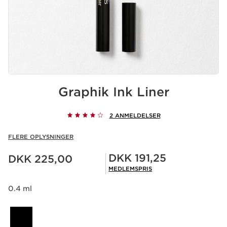
Graphik Ink Liner
2 ANMELDELSER
FLERE OPLYSNINGER
Nuværende pris DKK 225,00
Medlemspris DKK 191,25
DKK 191,25
DKK 225,00
MEDLEMSPRIS
0.4 ml