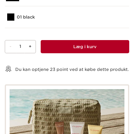
01 black
-
1
+
Læg i kurv
Vis kurv
Du kan optjene
23
point ved at købe dette produkt.