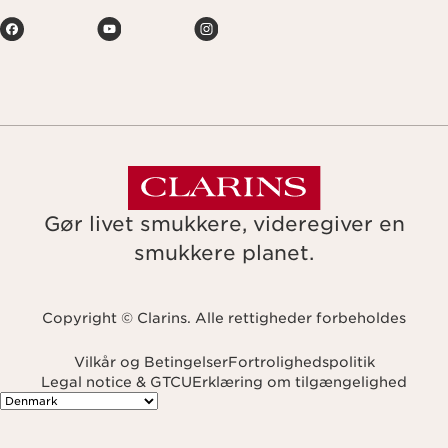
Gør livet smukkere, videregiver en
smukkere planet.
Copyright © Clarins. Alle rettigheder forbeholdes
Vilkår og Betingelser
Fortrolighedspolitik
Legal notice & GTCU
Erklæring om tilgængelighed
Navigates to