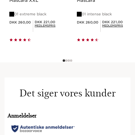
Mascara XXL
Mascara
01 extreme black
01 intense black
Nuværende pris DKK 260,00
Nuværende pris DKK 260,00
Medlemspris DKK 221,00
Medlemspris DKK 221,00
DKK 221,00
DKK 221,00
DKK 260,00
DKK 260,00
MEDLEMSPRIS
MEDLEMSPRIS
Det siger vores kunder