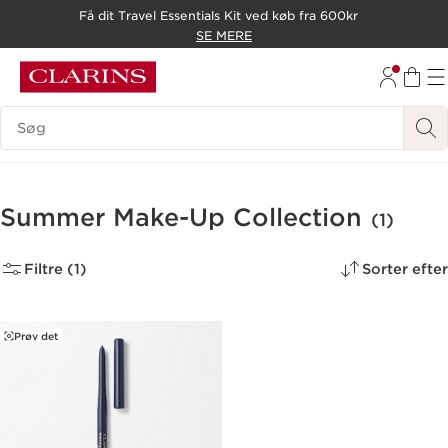
Få dit Travel Essentials Kit ved køb fra 600kr
HOP TIL INDHOLD
SE MERE
GÅ TIL BUND
Søgevindue
Summer Make-Up Collection
(1)
Filtre (1)
Sorter efter
Prøv det