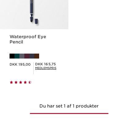
Waterproof Eye
Pencil
Nuværende pris DKK 195,00
Medlemspris DKK 165,75
DKK 165,75
DKK 195,00
MEDLEMSPRIS
Du har set 1 af 1 produkter