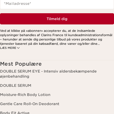
*Mailadresse
*
Tilmeld dig
Ved at klikke på «abonner» accepterer du, at de indsamlede
oplysninger behandles af Clarins France til kundeadministrationsformål
– herunder at sende dig personlige tilbud på vores produkter og
tjenester baseret på din købsadfærd, dine vaner og/eller dine
LÆS MERE
interesser. Dette kan også omfatte visning på sociale medier og
tredjepartswebsites samt til analytiske formål. Du kan til enhver tid
trække dit samtykke tilbage ved at klikke på afmeldingslinket i hvert
nyhedsbrev. For mere information om, hvordan vi håndterer dine data
Mest Populære
og dine rettigheder, se venligst vores
privatlivspolitik
.
DOUBLE SERUM EYE - Intensiv aldersbekæmpende
øjenbehandling
DOUBLE SERUM
Moisture-Rich Body Lotion
Gentle Care Roll-On Deodorant
Body Fit Active