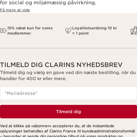
for social og miljømæssig påvirkning.
Få mere at vide
15% rabat kun for vores
Loyalitetsordning 10 kr
medlemmer
= 1 point
TILMELD DIG CLARINS NYHEDSBREV
Tilmeld dig og vælg en gave ved din næste bestilling, når du
handler for 400 kr eller mere.
*Mailadresse
*
Tilmeld dig
Ved at klikke på «abonner» accepterer du, at de indsamlede
oplysninger behandles af Clarins France til kundeadministrationsformål
– herunder at sende dig personlige tilbud på vores produkter og