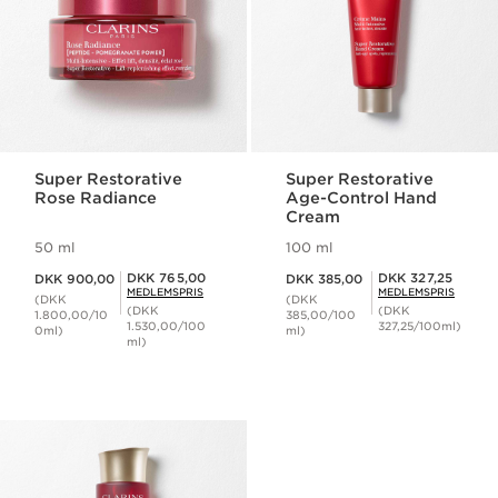
Super Restorative
Super Restorative
Rose Radiance
Age-Control Hand
Cream
50 ml
100 ml
Nuværende pris DKK 900,00
Nuværende pris DKK 385,00
Medlemspris DKK 765,00
Medlemspris DKK 327,25
DKK 765,00
DKK 327,25
DKK 900,00
DKK 385,00
MEDLEMSPRIS
MEDLEMSPRIS
(DKK
(DKK
(DKK
(DKK
1.800,00/10
385,00/100
1.530,00/100
327,25/100ml)
0ml)
ml)
ml)