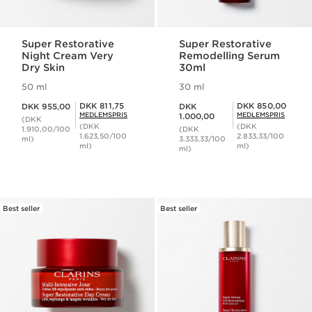
Super Restorative
Super Restorative
Night Cream Very
Remodelling Serum
Dry Skin
30ml
50 ml
30 ml
Nuværende pris DKK 955,00
Nuværende pris DKK 1.000,00
Medlemspris DKK 811,75
Medlemspris DKK 850,00
DKK 811,75
DKK 850,00
DKK 955,00
DKK
MEDLEMSPRIS
MEDLEMSPRIS
1.000,00
(DKK
(DKK
(DKK
1.910,00/100
(DKK
1.623,50/100
2.833,33/100
ml)
3.333,33/100
ml)
ml)
ml)
Best seller
Best seller