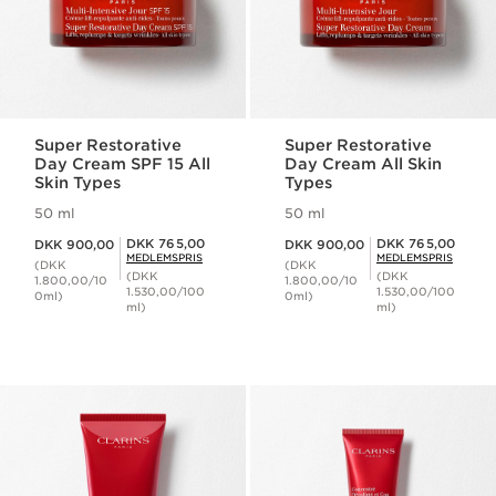
Super Restorative
Super Restorative
Day Cream SPF 15 All
Day Cream All Skin
Skin Types
Types
50 ml
50 ml
Nuværende pris DKK 900,00
Nuværende pris DKK 900,00
Medlemspris DKK 765,00
Medlemspris DKK 765,00
DKK 765,00
DKK 765,00
DKK 900,00
DKK 900,00
MEDLEMSPRIS
MEDLEMSPRIS
(DKK
(DKK
(DKK
(DKK
1.800,00/10
1.800,00/10
1.530,00/100
1.530,00/100
0ml)
0ml)
ml)
ml)