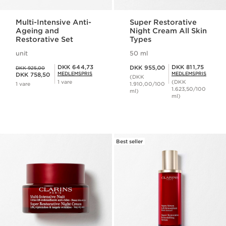
Multi-Intensive Anti-
Super Restorative
Ageing and
Night Cream All Skin
Restorative Set
Types
unit
50 ml
Nuværende pris DKK 955,00
Tidligere pris DKK 925,00
Medlemspris DKK 644,73
Medlemspris DKK 811,75
DKK 644,73
DKK 811,75
DKK 955,00
DKK 925,00
Nuværende pris DKK 758,50
MEDLEMSPRIS
MEDLEMSPRIS
DKK 758,50
(DKK
1 vare
(DKK
1 vare
1.910,00/100
1.623,50/100
ml)
ml)
Best seller