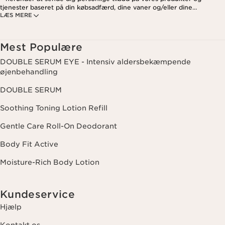
tjenester baseret på din købsadfærd, dine vaner og/eller dine
LÆS MERE
interesser. Dette kan også omfatte visning på sociale medier og
tredjepartswebsites samt til analytiske formål. Du kan til enhver tid
trække dit samtykke tilbage ved at klikke på afmeldingslinket i hvert
nyhedsbrev. For mere information om, hvordan vi håndterer dine data
Mest Populære
og dine rettigheder, se venligst vores
privatlivspolitik
.
DOUBLE SERUM EYE - Intensiv aldersbekæmpende
øjenbehandling
DOUBLE SERUM
Soothing Toning Lotion Refill
Gentle Care Roll-On Deodorant
Body Fit Active
Moisture-Rich Body Lotion
Kundeservice
Hjælp
Kontakt os