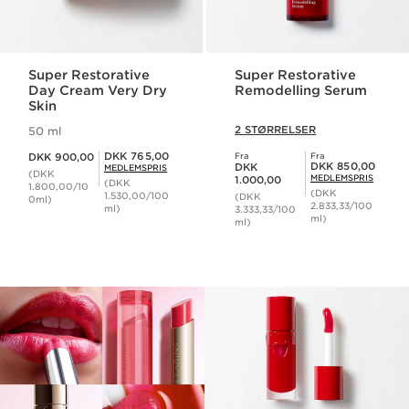
Super Restorative
Super Restorative
Day Cream Very Dry
Remodelling Serum
Skin
2 STØRRELSER
50 ml
Nuværende pris DKK 900,00
Medlemspris DKK 765,00
DKK 765,00
DKK 900,00
Fra
Fra
Nuværende pris DKK 1.000,00
Medlemspris DKK 850,00
DKK 850,00
DKK
MEDLEMSPRIS
(DKK
MEDLEMSPRIS
1.000,00
(DKK
1.800,00/10
(DKK
1.530,00/100
(DKK
0ml)
2.833,33/100
ml)
3.333,33/100
ml)
ml)