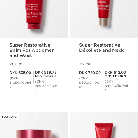
Super Restorative
Super Restorative
Balm For Abdomen
Décolleté and Neck
and Waist
200 ml
75 ml
Nuværende pris DKK 635,00
Nuværende pris DKK 720,00
Medlemspris DKK 539,75
Medlemspris DKK 612,00
DKK 539,75
DKK 612,00
DKK 635,00
DKK 720,00
MEDLEMSPRIS
MEDLEMSPRIS
(DKK
(DKK
(DKK
(DKK
317,50/100ml
960,00/100
269,88/100ml
816,00/100ml
)
ml)
)
)
Best seller