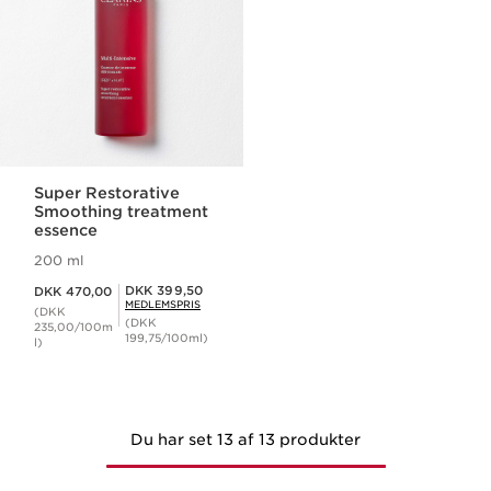
Super Restorative
Smoothing treatment
essence
200 ml
Nuværende pris DKK 470,00
Medlemspris DKK 399,50
DKK 399,50
DKK 470,00
MEDLEMSPRIS
(DKK
(DKK
235,00/100m
199,75/100ml)
l)
Du har set 13 af 13 produkter