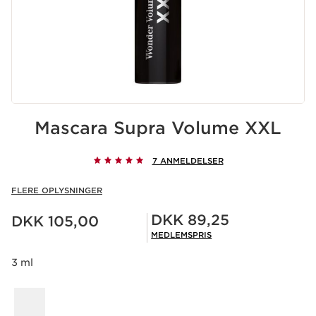
Mascara Supra Volume XXL
7 ANMELDELSER
FLERE OPLYSNINGER
Nuværende pris DKK 105,00
Medlemspris DKK 89,25
DKK 89,25
DKK 105,00
MEDLEMSPRIS
3 ml