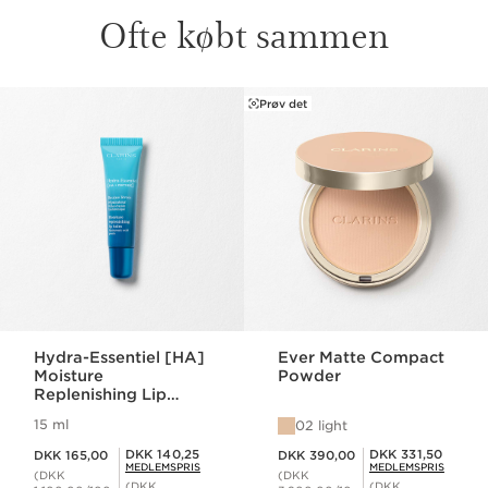
Ofte købt sammen
Prøv det
HOP TIL INDHOLD
Hydra-Essentiel [HA]
Ever Matte Compact
Moisture
Powder
Replenishing Lip
Balm
15 ml
02 light
Nuværende pris DKK 165,00
Nuværende pris DKK 390,00
Medlemspris DKK 140,25
Medlemspris DKK 331,50
DKK 140,25
DKK 331,50
DKK 165,00
DKK 390,00
MEDLEMSPRIS
MEDLEMSPRIS
(DKK
(DKK
(DKK
(DKK