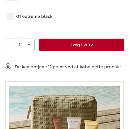
01 extreme black
-
1
+
Læg i kurv
Vis kurv
Du kan optjene
11
point ved at købe dette produkt.