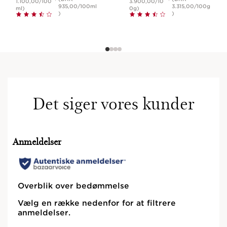
1.100,00/100
3.900,00/10
935,00/100ml
3.315,00/100g
ml)
0g)
)
)
Det siger vores kunder