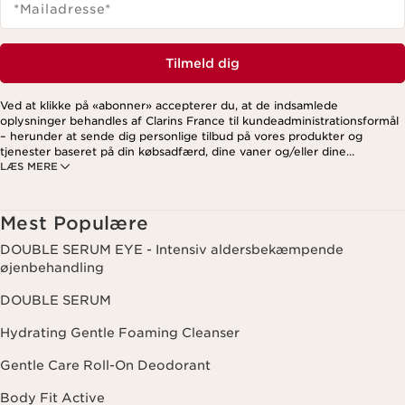
*Mailadresse
*
Tilmeld dig
Ved at klikke på «abonner» accepterer du, at de indsamlede
oplysninger behandles af Clarins France til kundeadministrationsformål
– herunder at sende dig personlige tilbud på vores produkter og
tjenester baseret på din købsadfærd, dine vaner og/eller dine
LÆS MERE
interesser. Dette kan også omfatte visning på sociale medier og
tredjepartswebsites samt til analytiske formål. Du kan til enhver tid
trække dit samtykke tilbage ved at klikke på afmeldingslinket i hvert
nyhedsbrev. For mere information om, hvordan vi håndterer dine data
Mest Populære
og dine rettigheder, se venligst vores
privatlivspolitik
.
DOUBLE SERUM EYE - Intensiv aldersbekæmpende
øjenbehandling
DOUBLE SERUM
Hydrating Gentle Foaming Cleanser
Gentle Care Roll-On Deodorant
Body Fit Active