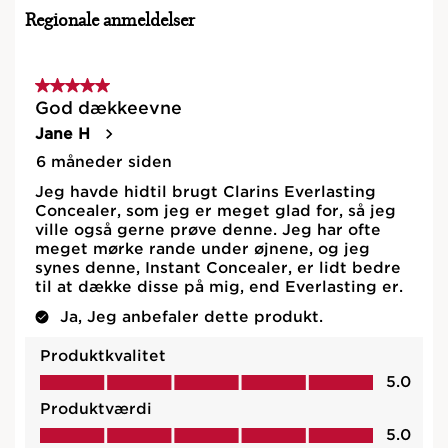
konsistens, der smelter på huden og udglatter området
omkring øjet.
Ingredienser
Ofte købt sammen
Prøv det
HOP TIL INDHOLD