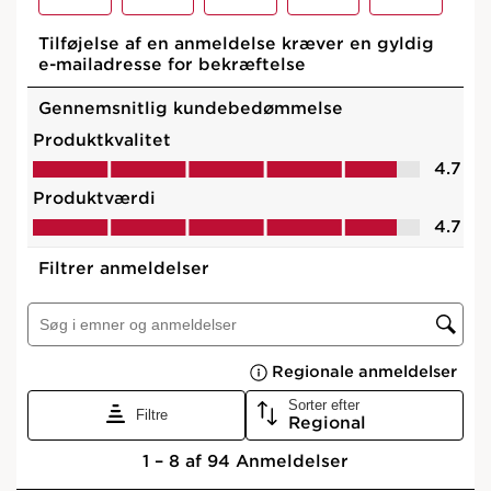
Vis kurv
Hvad er det?
lære mere
Vil du have lyse og strålende øjne fra morgen til aften?
Instant Concealer giver skræddersyet korrektion af alle
mørke rande. Farven udvisker farven på rande og lader
huden genvinde sin naturlige farve. Flydende