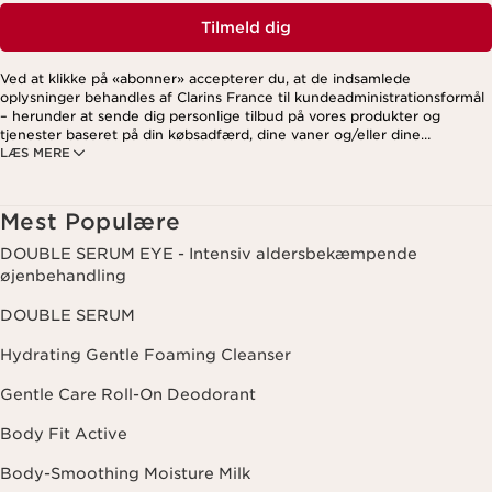
Tilmeld dig
Ved at klikke på «abonner» accepterer du, at de indsamlede
oplysninger behandles af Clarins France til kundeadministrationsformål
– herunder at sende dig personlige tilbud på vores produkter og
tjenester baseret på din købsadfærd, dine vaner og/eller dine
LÆS MERE
interesser. Dette kan også omfatte visning på sociale medier og
tredjepartswebsites samt til analytiske formål. Du kan til enhver tid
trække dit samtykke tilbage ved at klikke på afmeldingslinket i hvert
nyhedsbrev. For mere information om, hvordan vi håndterer dine data
Mest Populære
og dine rettigheder, se venligst vores
privatlivspolitik
.
DOUBLE SERUM EYE - Intensiv aldersbekæmpende
øjenbehandling
DOUBLE SERUM
Hydrating Gentle Foaming Cleanser
Gentle Care Roll-On Deodorant
Body Fit Active
Body-Smoothing Moisture Milk