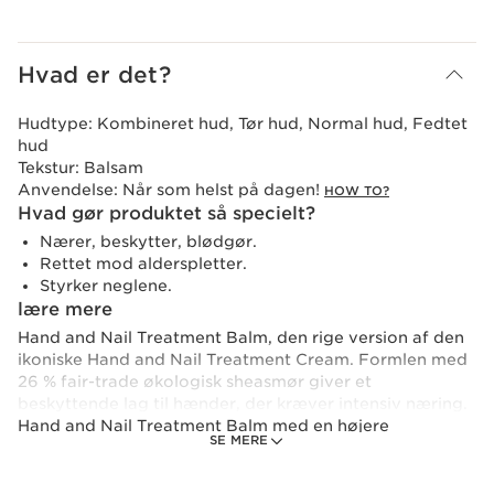
Hvad er det?
Hudtype:
Kombineret hud, Tør hud, Normal hud, Fedtet
hud
Tekstur:
Balsam
Anvendelse:
Når som helst på dagen!
HOW TO?
Hvad gør produktet så specielt?
Nærer, beskytter, blødgør.
Rettet mod alderspletter.
Styrker neglene.
lære mere
Hand and Nail Treatment Balm, den rige version af den
ikoniske Hand and Nail Treatment Cream. Formlen med
26 % fair-trade økologisk sheasmør giver et
beskyttende lag til hænder, der kræver intensiv næring.
Hand and Nail Treatment Balm med en højere
SE MERE
koncentration af sheasmør og miljøvenlig fra formel til
emballage er lige så god for huden som for planeten.
Den beskytter mod miljøskader, blørgør, mindsker