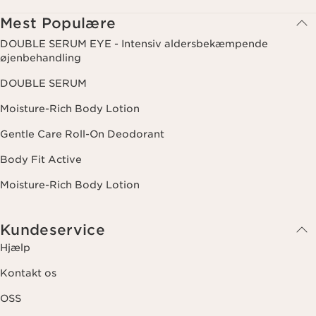
trække dit samtykke tilbage ved at klikke på afmeldingslinket i hvert
nyhedsbrev. For mere information om, hvordan vi håndterer dine data
Mest Populære
og dine rettigheder, se venligst vores
privatlivspolitik
.
DOUBLE SERUM EYE - Intensiv aldersbekæmpende
øjenbehandling
DOUBLE SERUM
Moisture-Rich Body Lotion
Gentle Care Roll-On Deodorant
Body Fit Active
Moisture-Rich Body Lotion
Kundeservice
Hjælp
Kontakt os
OSS