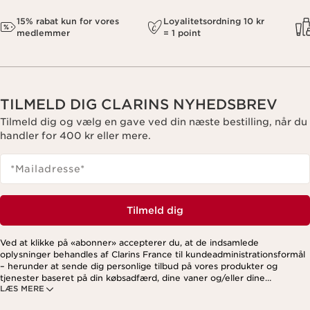
15% rabat kun for vores
Loyalitetsordning 10 kr
medlemmer
= 1 point
TILMELD DIG CLARINS NYHEDSBREV
Tilmeld dig og vælg en gave ved din næste bestilling, når du
handler for 400 kr eller mere.
*Mailadresse
*
Tilmeld dig
Ved at klikke på «abonner» accepterer du, at de indsamlede
oplysninger behandles af Clarins France til kundeadministrationsformål
– herunder at sende dig personlige tilbud på vores produkter og
tjenester baseret på din købsadfærd, dine vaner og/eller dine
LÆS MERE
interesser. Dette kan også omfatte visning på sociale medier og
tredjepartswebsites samt til analytiske formål. Du kan til enhver tid