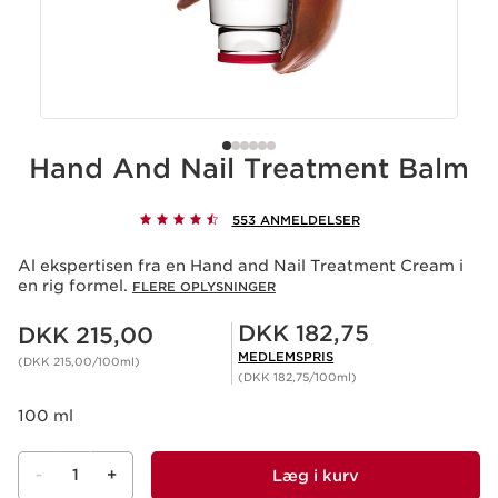
Hand And Nail Treatment Balm
553 ANMELDELSER
Al ekspertisen fra en Hand and Nail Treatment Cream i
en rig formel.
FLERE OPLYSNINGER
Nuværende pris DKK 215,00
Medlemspris DKK 182,75
DKK 182,75
DKK 215,00
MEDLEMSPRIS
(DKK 215,00/100ml)
(DKK 182,75/100ml)
100 ml
-
1
+
Læg i kurv