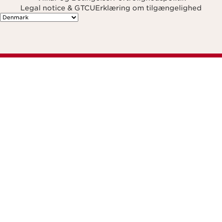
Legal notice & GTCU
Erklæring om tilgængelighed
Navigates to