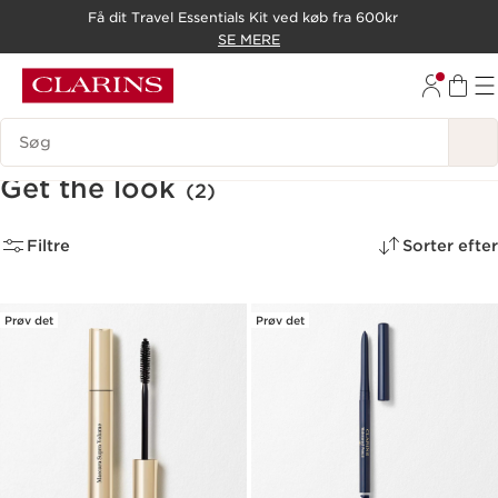
Få dit Travel Essentials Kit ved køb fra 600kr
HOP TIL INDHOLD
SE MERE
GÅ TIL BUND
Søgevindue
Get the look
(2)
Filtre
Sorter efter
Prøv det
Prøv det