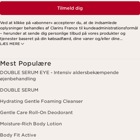
Tilmeld dig
Ved at klikke på «abonner» accepterer du, at de indsamlede
oplysninger behandles af Clarins France til kundeadministrationsformål
– herunder at sende dig personlige tilbud på vores produkter og
tjenester baseret på din købsadfærd, dine vaner og/eller dine
LÆS MERE
interesser. Dette kan også omfatte visning på sociale medier og
tredjepartswebsites samt til analytiske formål. Du kan til enhver tid
trække dit samtykke tilbage ved at klikke på afmeldingslinket i hvert
nyhedsbrev. For mere information om, hvordan vi håndterer dine data
Mest Populære
og dine rettigheder, se venligst vores
privatlivspolitik
.
DOUBLE SERUM EYE - Intensiv aldersbekæmpende
øjenbehandling
DOUBLE SERUM
Hydrating Gentle Foaming Cleanser
Gentle Care Roll-On Deodorant
Moisture-Rich Body Lotion
Body Fit Active