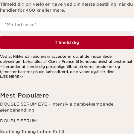
Tilmeld dig og vælg en gave ved din næste bestilling, når du
handler for 400 kr eller mere.
*Mailadresse
*
Tilmeld dig
Ved at klikke på «abonner» accepterer du, at de indsamlede
oplysninger behandles af Clarins France til kundeadministrationsformål
– herunder at sende dig personlige tilbud på vores produkter og
tjenester baseret på din købsadfærd, dine vaner og/eller dine
LÆS MERE
interesser. Dette kan også omfatte visning på sociale medier og
tredjepartswebsites samt til analytiske formål. Du kan til enhver tid
trække dit samtykke tilbage ved at klikke på afmeldingslinket i hvert
nyhedsbrev. For mere information om, hvordan vi håndterer dine data
Mest Populære
og dine rettigheder, se venligst vores
privatlivspolitik
.
DOUBLE SERUM EYE - Intensiv aldersbekæmpende
øjenbehandling
DOUBLE SERUM
Soothing Toning Lotion Refill