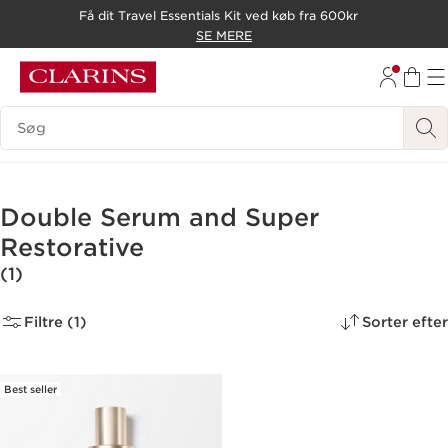
Få dit Travel Essentials Kit ved køb fra 600kr
HOP TIL INDHOLD
SE MERE
GÅ TIL BUND
Søgevindue
Double Serum and Super
Restorative
(1)
Filtre (1)
Sorter efter
Best seller