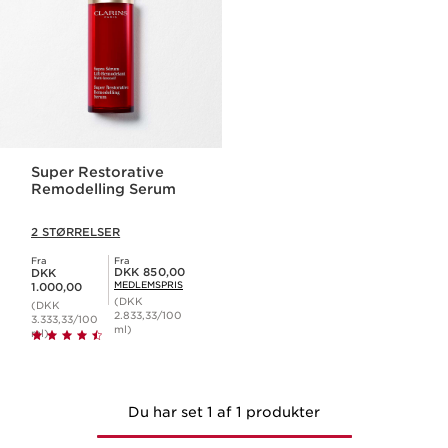
Super Restorative
Remodelling Serum
2 STØRRELSER
Fra
Fra
Nuværende pris DKK 1.000,00
Medlemspris DKK 850,00
DKK 850,00
DKK
MEDLEMSPRIS
1.000,00
(DKK
(DKK
2.833,33/100
3.333,33/100
ml)
ml)
Du har set 1 af 1 produkter