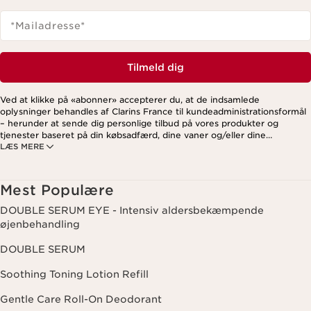
*Mailadresse
*
Tilmeld dig
Ved at klikke på «abonner» accepterer du, at de indsamlede
oplysninger behandles af Clarins France til kundeadministrationsformål
– herunder at sende dig personlige tilbud på vores produkter og
tjenester baseret på din købsadfærd, dine vaner og/eller dine
LÆS MERE
interesser. Dette kan også omfatte visning på sociale medier og
tredjepartswebsites samt til analytiske formål. Du kan til enhver tid
trække dit samtykke tilbage ved at klikke på afmeldingslinket i hvert
nyhedsbrev. For mere information om, hvordan vi håndterer dine data
Mest Populære
og dine rettigheder, se venligst vores
privatlivspolitik
.
DOUBLE SERUM EYE - Intensiv aldersbekæmpende
øjenbehandling
DOUBLE SERUM
Soothing Toning Lotion Refill
Gentle Care Roll-On Deodorant