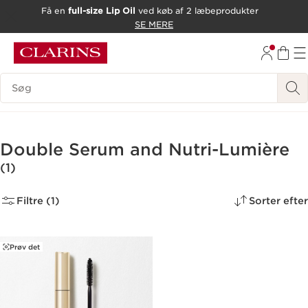
Få en
full-size Lip Oil
ved køb af 2 læbeprodukter
HOP TIL INDHOLD
SE MERE
GÅ TIL BUND
Søgevindue
Double Serum and Nutri-Lumière
(1)
Filtre (1)
Sorter efter
Prøv det