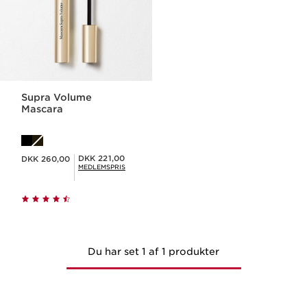
Supra Volume
Mascara
Nuværende pris DKK 260,00
Medlemspris DKK 221,00
DKK 221,00
DKK 260,00
MEDLEMSPRIS
Du har set 1 af 1 produkter